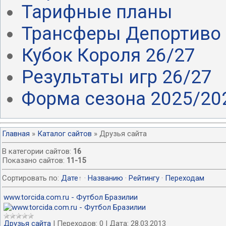
Тарифные планы
Трансферы Депортиво 
Кубок Короля 26/27
Результаты игр 26/27
Форма сезона 2025/20
Главная
»
Каталог сайтов
» Друзья сайта
В категории сайтов
:
16
Показано сайтов
:
11-15
Сортировать по
:
Дате
·
Названию
·
Рейтингу
·
Переходам
www.torcida.com.ru - Футбол Бразилии
Друзья сайта
|
Переходов:
0
|
Дата:
28.03.2013