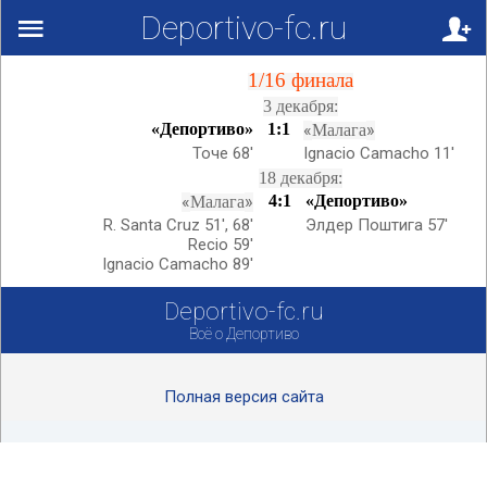
Deportivo-fc.ru
Вверх!
1/16 финала
3 декабря:
«Депортиво»
1:1
«
»
Малага
Точе 68'
Ignacio Camacho 11'
18 декабря:
«
»
4:1
«Депортиво»
Малага
R. Santa Cruz 51', 68'
Элдер Поштига 57'
Recio 59'
Ignacio Camacho 89'
Deportivo-fc.ru
Всё о Депортиво
Полная версия сайта