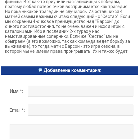
финиша. Вот как-то приучили нас галисийцы к победам,
поэтому любая потеря очков воспринимается как трагедия.
Но пока никакой трагедии не случилось. Из оставшихся 4
матчей самым важным считаю следующий - с "Сестао". Если
мы сохраним 4-очковое преимущество над "Барсой" до
очного противостояния, то не очень важен и исход игры с
каталонцами. Ибо в последних 2-х турах у нас
немотивированные соперники. Если же "Сестао" мы не
обыграем (а это возможно, так как команда ведет борьбу за
выживание), то тогда матч с Барсой - это игра сезона, в
которой мы не имеем права проигрывать. Ух и тяжко будет.
Добавление комментария:
Имя *:
Email *: