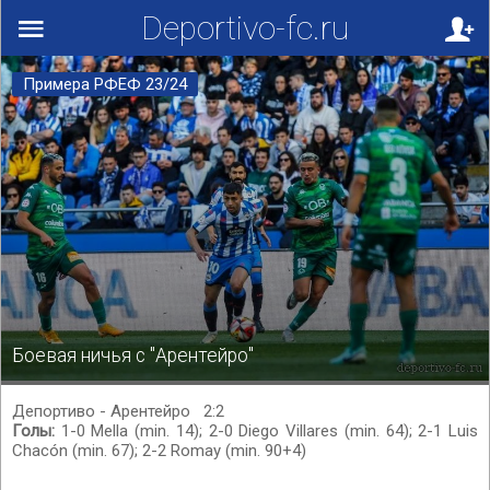
Deportivo-fc.ru
Примера РФЕФ 23/24
Боевая ничья с "Арентейро"
Депортиво - Арентейро
2:2
Голы:
1-0 Mella (min. 14); 2-0 Diego Villares (min. 64); 2-1 Luis
Chacón (min. 67); 2-2 Romay (min. 90+4)