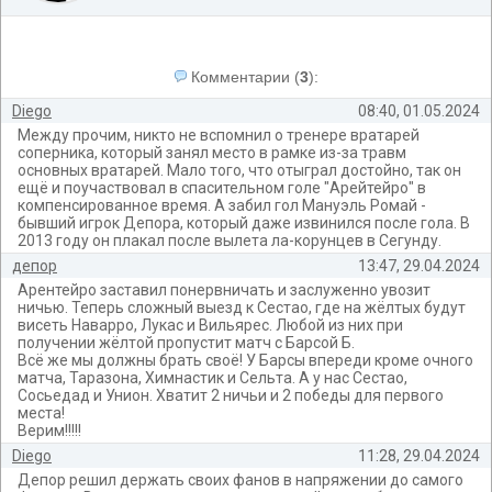
Комментарии
(
3
):
Diego
08:40, 01.05.2024
Между прочим, никто не вспомнил о тренере вратарей
соперника, который занял место в рамке из-за травм
основных вратарей. Мало того, что отыграл достойно, так он
ещё и поучаствовал в спасительном голе "Арейтейро" в
компенсированное время. А забил гол Мануэль Ромай -
бывший игрок Депора, который даже извинился после гола. В
2013 году он плакал после вылета ла-корунцев в Сегунду.
депор
13:47, 29.04.2024
Арентейро заставил понервничать и заслуженно увозит
ничью. Теперь сложный выезд к Сестао, где на жёлтых будут
висеть Наварро, Лукас и Вильярес. Любой из них при
получении жёлтой пропустит матч с Барсой Б.
Всё же мы должны брать своё! У Барсы впереди кроме очного
матча, Таразона, Химнастик и Сельта. А у нас Сестао,
Сосьедад и Унион. Хватит 2 ничьи и 2 победы для первого
места!
Верим!!!!!
Diego
11:28, 29.04.2024
Депор решил держать своих фанов в напряжении до самого