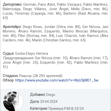
Депортиво:
Germán, Paris Adot, Pablo Vázquez, Pablo Martínez,
Balenziaga, Diego Villares, Jose Ángel, Mella (Davo, min. 86),
Lucas, Yeremay (Cayarga, min. 86), Barbero (Raúl Alcaina, min.
65)
Арентейро:
Diego Rivas, Jordan (Vitra, min. 80), Ger Nóvoa, Javi
Moreno, Álvaro Ramón, Esquerdo, Marino Illescas (Marquitos,
min. 80), Pibe (Romay, min. 84), Luis Chacón, Iván Ramos (Álex
Cardero, min. 46), Manín (Christian Santos, min. 65)
Судья:
Gorka Etayo Herrera
Предупреждения:
Ger Nóvoa (min. 10), Álvaro Ramón (min. 17),
Jose Ángel (min. 25), Esquerdo (min. 42), Pablo Martínez (min.
51)
Стадион:
Риасор (28 293 зрителей)
Обзор
:
https://www.youtube.com/watch?v=WyU5jWD1_5w
Добавил:
Diego
Дата:
29.04.2024
Категория:
Примера РФЕФ 23/24