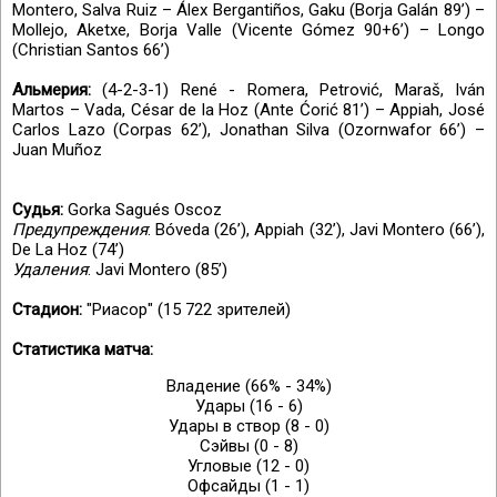
Montero, Salva Ruiz – Álex Bergantiños, Gaku (Borja Galán 89’) –
Mollejo, Aketxe, Borja Valle (Vicente Gómez 90+6’) – Longo
(Christian Santos 66’)
Aльмерия:
(4-2-3-1) René - Romera, Petrović, Maraš, Iván
Martos – Vada, César de la Hoz (Ante Ćorić 81’) – Appiah, José
Carlos Lazo (Corpas 62’), Jonathan Silva (Ozornwafor 66’) –
Juan Muñoz
Судья:
Gorka Sagués Oscoz
Предупреждения
: Bóveda (26’), Appiah (32’), Javi Montero (66’),
De La Hoz (74’)
Удаления
: Javi Montero (85’)
Стадион:
"Риасор" (15 722 зрителей)
Статистика матча:
Владение (66% - 34%)
Удары (16 - 6)
Удары в створ (8 - 0)
Сэйвы (0 - 8)
Угловые (12 - 0)
Офсайды (1 - 1)