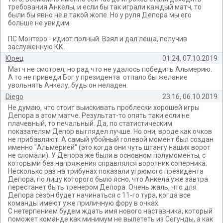
требования Анкелы, и если бы так играли каждый матч, то
были бы явно не в такой жопе. Но у руля Депора мы его
больше не увидим.
ПС Монтеро - идиот полный. Взял и дал леща, получив
заслуженную КК.
Юрец
01:24, 07.10.2019
Матч не смотрел, но рад что не удалось победить Альмерию.
А то не приведи Бог у президента отпало бы желание
увольнять Анкелу, будь он неладен.
Diego
23:16, 06.10.2019
Не думаю, что стоит выискивать проблески хорошей игры
Депора в этом матче. Результат-то опять таки если не
плачевный, то печальный. Да, по статистическим
показателям Депор выглядел лучше. Но они, вроде как очков
не прибавляют. А самый убойный голевой момент был создан
именно "Альмерией" (это когда они чуть штангу наших ворот
не сломали). У Депора же были в основном полумоменты, с
которыми без напряжения справлялся воротник соперника.
Несколько раз на трибунах показали угрюмого президента
Депора, по лицу которого было ясно, что Анкела уже завтра
перестанет быть тренером Депора. Очень жаль, что для
Депора сезон будет начинаться с 11-го тура, когда все
команды имеют уже приличную фору в очках.
С нетерпением будем ждать имя нового наставника, который
поможет команде как минимум не вылететь из Сегунды, а как