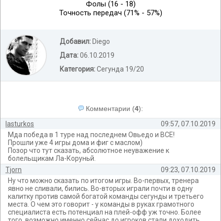
Фолы (16 - 18)
Точность передач (71% - 57%)
Добавил:
Diego
Дата:
06.10.2019
Категория:
Сегунда 19/20
Комментарии
(
4
):
lasturkos
09:57, 07.10.2019
Мда победа в 1 туре над последнем Овьедо и ВСЕ!
Прошли уже 4 игры дома и фиг с маслом)
Позор что тут сказать, абсолютное неуважение к
болельщикам Ла-Коруньй.
Tjorn
09:23, 07.10.2019
Ну что можно сказать по итогом игры. Во-первых, тренера
явно не сливали, бились. Во-вторых играли почти в одну
калитку против самой богатой команды сегунды и третьего
места. О чем это говорит - у команды в руках грамотного
специалиста есть потенциал на плей-офф уж точно. Более
того, возможно именно сейчас до игроков стали доходить