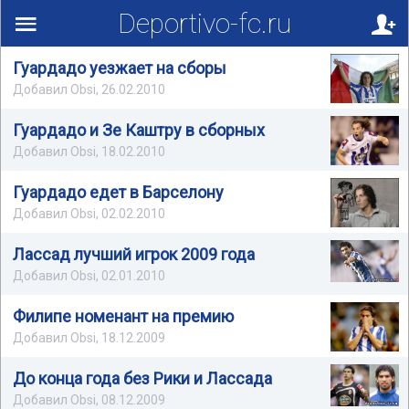
Deportivo-fc.ru
Вверх!
Гуардадо уезжает на сборы
Добавил Obsi, 26.02.2010
Гуардадо и Зе Каштру в сборных
Добавил Obsi, 18.02.2010
Гуардадо едет в Барселону
Добавил Obsi, 02.02.2010
Лассад лучший игрок 2009 года
Добавил Obsi, 02.01.2010
Филипе номенант на премию
Добавил Obsi, 18.12.2009
До конца года без Рики и Лассада
Добавил Obsi, 08.12.2009