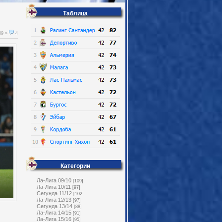
Таблица
89 »
4
Категории
Ла-Лига 09/10
[109]
Ла-Лига 10/11
[97]
Сегунда 11/12
[102]
Ла-Лига 12/13
[97]
Сегунда 13/14
[88]
Ла-Лига 14/15
[91]
Ла-Лига 15/16
[95]