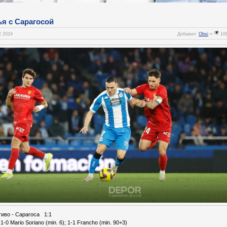
я c Сарагосой
2.2024
Добавил:
Obsi
»
10
иво - Сарагоса 1:1
1-0 Mario Soriano (min. 6); 1-1 Francho (min. 90+3)