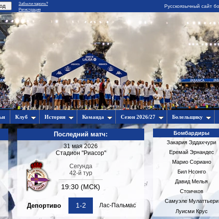
Забыли пароль?
Русскоязычный сайт бо
Регистрация
ьи
Клуб
История
Команда
Сезон 2026/27
Болельщику
Бомбардиры
Последний матч:
Закария Эддахчури
31 мая 2026
Еремай Эрнандес
Стадион "Риасор"
Марио Сориано
Сегунда
Бил Нсонго
42-й тур
Давид Мелья
19:30 (МСК)
Стоичков
Самуэле Мулаттьери
1-2
Депортиво
Лас-Пальмас
Луисми Крус