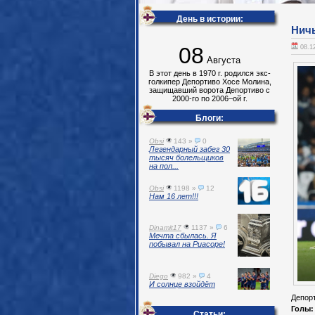
День в истории:
Ничь
08
08.1
Августа
В этот день в 1970 г. родился экс-
голкипер Депортиво Хосе Молина,
защищавший ворота Депортиво с
2000-го по 2006–ой г.
Блоги:
Obsi
143 »
0
Легендарный забег 30
тысяч болельщиков
на пол...
Obsi
1198 »
12
Нам 16 лет!!!
Dinamit17
1137 »
6
Мечта сбылась. Я
побывал на Риасоре!
Diego
982 »
4
И солнце взойдёт
Депорт
Голы:
Статьи: