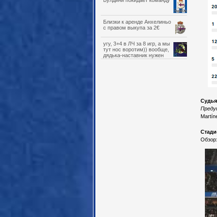
Булдини покидает команду
Близки к аренде Анхелиньо
с правом выкупа за 2€
угу, 3+4 в ЛЧ за 8 игр, а мы
тут нос воротим)) вообще,
дядька-наставник нужен
детскому саду, который мы
вырастили/набрали, и Обамеянг
на эту роль отлично подходит.
Судья
Преду
Martíne
Стади
Обзор