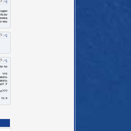
| #
4
 один
ользы
рника
то мы
| #
2
| #
1
ли по
о что
авать
авать
ит! У
ме???
 то я