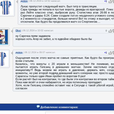
депор
| 08.12.2024 в 14:52 написал:
+1
Лукас пропустит следующий матч. Был титр в трансляции.
Сара трижды не попала в пустые ворота, дважды из вратарской. Плюс
раз Лейте классно спас, выбросив руку. Статистика атак 26:66 в п
Сарочки и удары 6:24. Сами создали гол из неудачного углового сопе
и 2 момента со стандартов, больше ничего! Вот по этому и выходит, ч
отскочили. Как будто бы продолжился матч со Спортингом....
Obsi
| 08.12.2024 в 10:02 написал:
0
ну Сарочка прям задавила
хорошо хоть Агер не забил, а то вдвойне обиднее было бы
депор
| 08.12.2024 в 09:07 написал:
+1
Ощущения после этого матча не самые приятные. Как будто бы проигра
всем статьям.
Казалось, что минуты с 20 играли в меньшинстве! Не понимаю, в
пытается играть Гилсанц в домашних матчах. Зачем настолько отд
инициативу?! Ведь можем же играть в давление, держать мяч, созд
моменты, но уже второй подряд домашний матч соперник нас просто щад
Сарагосы только один Иван пробил по воротам 8 раз!
Если расчёт был на контратаки, то где были эти контратаки во втором тай
Пока нам везёт и очки набираются, но игра потихоньку пропадает.
Хотя, если Гилсанц спокойно оставит нас в Сегунде с такой убогой игрой,
согласен
Добавление комментария:
: