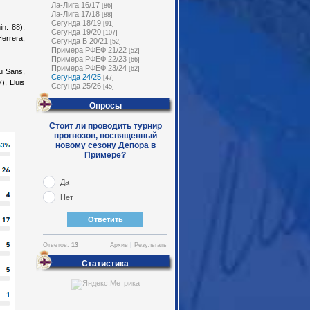
Ла-Лига 16/17
[86]
Ла-Лига 17/18
[88]
Сегунда 18/19
[91]
n. 88),
Сегунда 19/20
[107]
Herrera,
Сегунда Б 20/21
[52]
Примера РФЕФ 21/22
[52]
Примера РФЕФ 22/23
[66]
Примера РФЕФ 23/24
[62]
u Sans,
Сегунда 24/25
[47]
), Lluis
Сегунда 25/26
[45]
Опросы
Стоит ли проводить турнир
прогнозов, посвященный
новому сезону Депора в
Примере?
Да
Нет
Ответов:
13
Архив
|
Результаты
Статистика