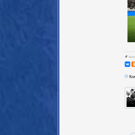
Кате
Ко