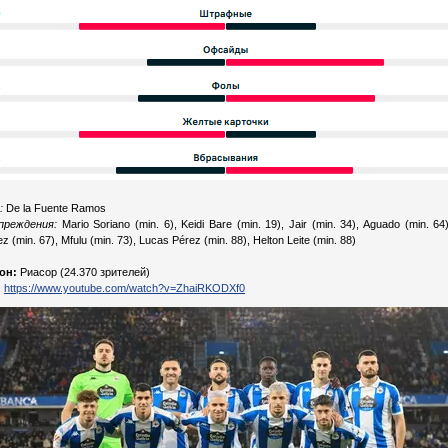
:
De la Fuente Ramos
преждения:
Mario Soriano (min. 6), Keidi Bare (min. 19), Jair (min. 34), Aguado (min. 64
z (min. 67), Mfulu (min. 73), Lucas Pérez (min. 88), Helton Leite (min. 88)
он:
Риасор (24.370 зрителей)
:
https://www.youtube.com/watch?v=ZhaiRKODXf0