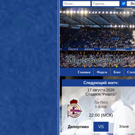
Главная
Форум
Блог
Стат
Следующий матч:
17 августа 2026
Стадион "Риасор"
Ла-Лига
1-й тур
22:00 (МСК)
VS
Депортиво
Эльче