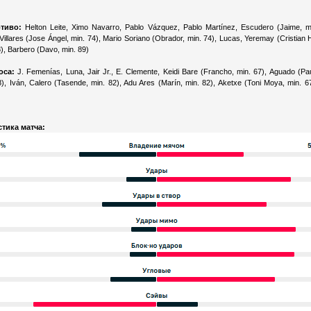
тиво:
Helton Leite, Ximo Navarro, Pablo Vázquez, Pablo Martínez, Escudero (Jaime, mi
 Villares (Jose Ángel, min. 74), Mario Soriano (Obrador, min. 74), Lucas, Yeremay (Cristian 
8), Barbero (Davo, min. 89)
оса:
J. Femenías, Luna, Jair Jr., E. Clemente, Keidi Bare (Francho, min. 67), Aguado (Pa
8), Iván, Calero (Tasende, min. 82), Adu Ares (Marín, min. 82), Aketxe (Toni Moya, min. 67
стика матча: