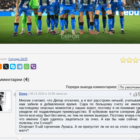
гория:
Сегунда 24/25
мментарии
(
4
):
Порядок вывода комментариев:
Diego
| 08.12.2024 в 14:06 написал:
0
Многие считают, что Депор отскочил, а я вот расстроен ничьей, учитывая
нам забили в добавленное время. Сара по большому счету не имел
настоящему опасных моментов у наших ворот, поэтому я не понимаю гд
увидели её подавляющее преимущество. В кубковом матче соперник Д
почти всю игру был без мяча, но тем не менее выиграл. Поэтому вчера сч
что именно Саре удалось зацепиться за очко. А как бы нам сейчас
полезны эти 3 очка!!!
Огорчает 5-ый горчичник Лукаса. А не пропустит ли он из-за этого след
матч?