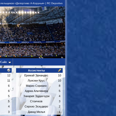
лельщиков «Депортиво А-Корунья» | RC Deportivo
Сайт
Ассистенты
12
Еремай Эрнандес
10
11
Луисми Крус
10
6
Марио Сориано
8
6
Адриа Альтимира
5
5
Закария Эддахчури
4
5
Стоичков
3
4
Серхио Эскудеро
2
3
Давид Мелья
1