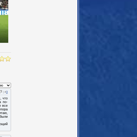
| #
3
, что
а по-
е все
епора
итаю,
 были
ующий