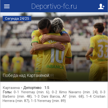
Deportivo-fc.ru
Сегунда 24/25
Победа над Картахеной
Картахена
- Депортиво 1:5
Голы
: 0-1 Yeremay (min. 6); 0-2 Ximo Navarro (min. 24); 0-3
Barbero (min. 48); 1-3 Dani Barcia, АГ (min. 68); 1-4 Cristian
Herrera (min. 87); 1-5 Yeremay (min. 89)