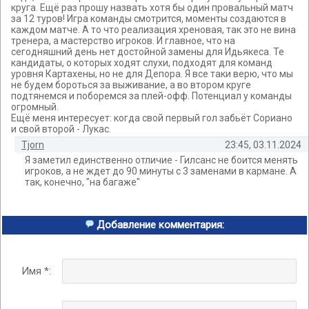
круга. Ещё раз прошу назвать хотя бы один провальный матч
за 12 туров! Игра команды смотрится, моменты создаются в
каждом матче. А то что реализация хреновая, так это не вина
тренера, а мастерство игроков. И главное, что на
сегодняшний день нет достойной замены для Идьякеса. Те
кандидаты, о которых ходят слухи, подходят для команд
уровня Картахены, но не для Депора. Я все таки верю, что мы
не будем бороться за выживание, а во втором круге
подтянемся и поборемся за плей-офф. Потенциал у команды
огромный.
Ещё меня интересует: когда свой первый гол забьёт Сориано
и свой второй - Лукас.
Tjorn
23:45, 03.11.2024
Я заметил единственно отличие - Гилсанс не боится менять
игроков, а не ждет до 90 минуты с 3 заменами в кармане. А
так, конечно, "на багаже"
Добавление комментария:
Имя *: