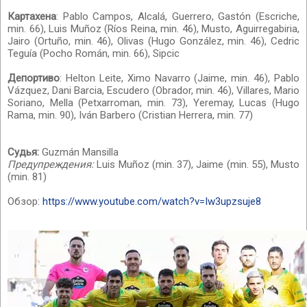
Картахена
: Pablo Campos, Alcalá, Guerrero, Gastón (Escriche,
min. 66), Luis Muñoz (Ríos Reina, min. 46), Musto, Aguirregabiria,
Jairo (Ortuño, min. 46), Olivas (Hugo González, min. 46), Cedric
Teguía (Pocho Román, min. 66), Sipcic
Депортиво
: Helton Leite, Ximo Navarro (Jaime, min. 46), Pablo
Vázquez, Dani Barcia, Escudero (Obrador, min. 46), Villares, Mario
Soriano, Mella (Petxarroman, min. 73), Yeremay, Lucas (Hugo
Rama, min. 90), Iván Barbero (Cristian Herrera, min. 77)
Судья:
Guzmán Mansilla
Предупреждения:
Luis Muñoz (min. 37), Jaime (min. 55), Musto
(min. 81)
Обзор:
https://www.youtube.com/watch?v=Iw3upzsuje8