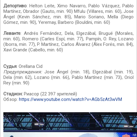
Депортиво
: Helton Leite, Ximo Navarro, Pablo Vázquez, Pablo
Martínez, Obrador (Gauto, min. 90) Mfulu (Villares, min. 60), Jose
Ángel (Kevin Sánchez, min. 85), Mario Soriano, Mella (Diego
Gómez, min. 90), Yeremay, Barbero (Bouldini, min. 60)
Леванте
: Andrés Fernández, Dela, Elgezábal, Brugué (Morales,
min. 60), Romero (Carles Espí, min. 77), Pampín, O. Rey, Lozano
(Iborra, min. 77), P. Martínez, Carlos Álvarez (Álex Forés, min. 84),
Xavi Grande (Cabello, min. 60)
Судья
: Orellana Cid
Предупреждения:
Jose Ángel (min. 18), Elgezábal (min. 19),
Dela (min. 62), Lozano (min. 66), Pablo Martínez (min. 73), Oriol
Rey (min. 90)
Стадион:
Риасор (22 397 зрителей)
Обзор:
https://www.youtube.com/watch?v=AGb5zAt3wVM