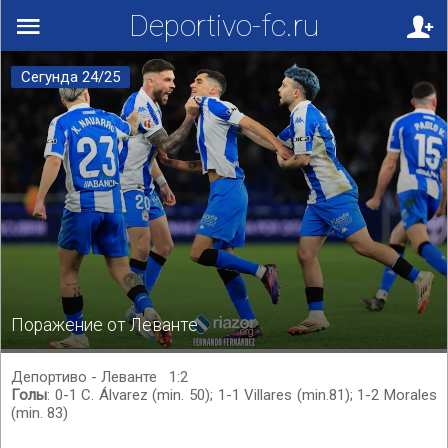
Deportivo-fc.ru
Сегунда 24/25
Поражение от Леванте
Депортиво - Леванте 1:2
Голы
: 0-1 C. Álvarez (min. 50); 1-1 Villares (min.81); 1-2 Morales
(min. 83)