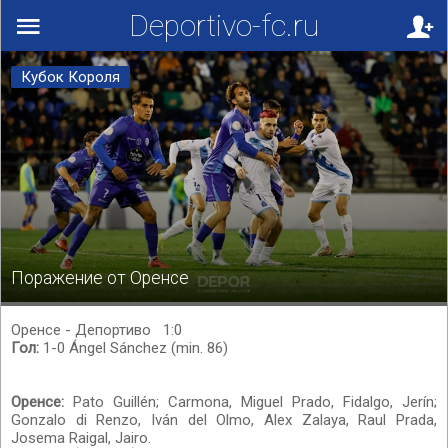
Deportivo-fc.ru
Кубок Короля
Поражение от Оренсе
Оренсе - Депортиво 1:0
Гол:
1-0 Ángel Sánchez (min. 86)
Оренсе:
Pato Guillén; Carmona, Miguel Prado, Fidalgo, Jerín;
Gonzalo di Renzo, Iván del Olmo, Alex Zalaya, Raul Prada,
Josema Raigal, Jairo.