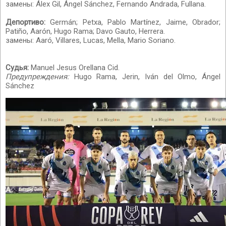
замены: Álex Gil, Ángel Sánchez, Fernando Andrada, Fullana.
Депортиво:
Germán; Petxa, Pablo Martínez, Jaime, Obrador;
Patiño, Aarón, Hugo Rama; Davo Gauto, Herrera.
замены: Aaró, Villares, Lucas, Mella, Mario Soriano.
Судья:
Manuel Jesus Orellana Cid.
Предупреждения:
Hugo Rama, Jerin, Iván del Olmo, Ángel
Sánchez