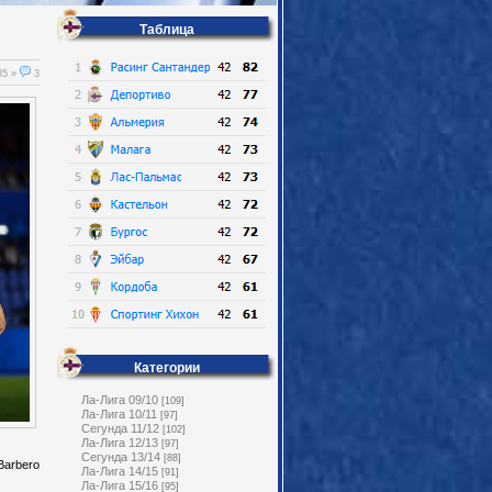
Таблица
85 »
3
Категории
Ла-Лига 09/10
[109]
Ла-Лига 10/11
[97]
Сегунда 11/12
[102]
Ла-Лига 12/13
[97]
Сегунда 13/14
[88]
 Barbero
Ла-Лига 14/15
[91]
Ла-Лига 15/16
[95]