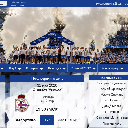
Забыли пароль?
Русскоязычный сайт бо
Регистрация
ьи
Клуб
История
Команда
Сезон 2026/27
Болельщику
Бомбардиры
Последний матч:
Закария Эддахчури
31 мая 2026
Еремай Эрнандес
Стадион "Риасор"
Марио Сориано
Сегунда
Бил Нсонго
42-й тур
Давид Мелья
19:30 (МСК)
Стоичков
Самуэле Мулаттьери
1-2
Депортиво
Лас-Пальмас
Луисми Крус