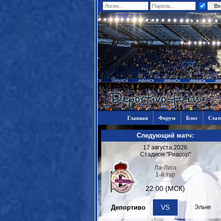
Главная
Форум
Блог
Стат
Следующий матч:
17 августа 2026
Стадион "Риасор"
Ла-Лига
1-й тур
22:00 (МСК)
VS
Депортиво
Эльче