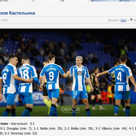
ром Кастельона
2.2024
Добавил:
Obsi
»
4
тиво -
Кастельон 5:1
 0-1 Douglas (min. 7); 1-1 Mella (min. 35); 2-1 Mella (min. 39); 3-1 Villares (min. 44); 4-1
48); 5-1 Yeremay (min. 52)