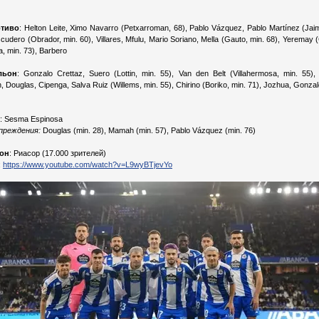
тиво
: Helton Leite, Ximo Navarro (Petxarroman, 68), Pablo Vázquez, Pablo Martínez (Jai
cudero (Obrador, min. 60), Villares, Mfulu, Mario Soriano, Mella (Gauto, min. 68), Yeremay (
a, min. 73), Barbero
льон
: Gonzalo Crettaz, Suero (Lottin, min. 55), Van den Belt (Villahermosa, min. 55), 
 Douglas, Cipenga, Salva Ruiz (Willems, min. 55), Chirino (Boriko, min. 71), Jozhua, Gonza
: Sesma Espinosa
преждения:
Douglas (min. 28), Mamah (min. 57), Pablo Vázquez (min. 76)
он
: Риасор (17.000 зрителей)
:
https://www.youtube.com/watch?v=L9wyBTjevYo