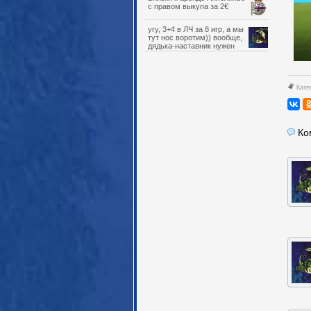
с правом выкупа за 2€
угу, 3+4 в ЛЧ за 8 игр, а мы
тут нос воротим)) вообще,
дядька-наставник нужен
детскому саду, который мы
вырастили/набрали, и Обамеянг
на эту роль отлично подходит.
Кате
Ко