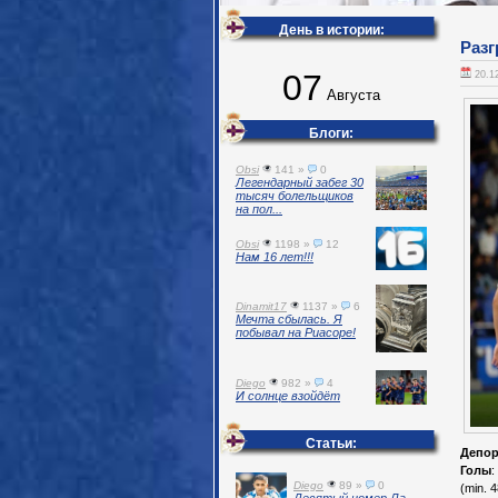
День в истории:
Разг
07
20.1
Августа
Блоги:
Obsi
141 »
0
Легендарный забег 30
тысяч болельщиков
на пол...
Obsi
1198 »
12
Нам 16 лет!!!
Dinamit17
1137 »
6
Мечта сбылась. Я
побывал на Риасоре!
Diego
982 »
4
И солнце взойдёт
Статьи:
Депор
Голы
:
Diego
89 »
0
(min. 