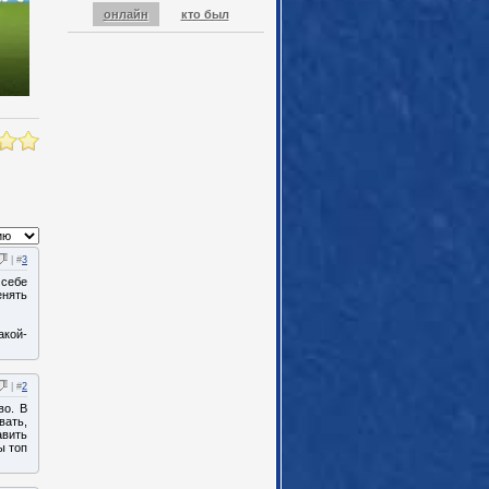
онлайн
кто был
| #
3
 себе
енять
акой-
| #
2
во. В
вать,
авить
ы топ