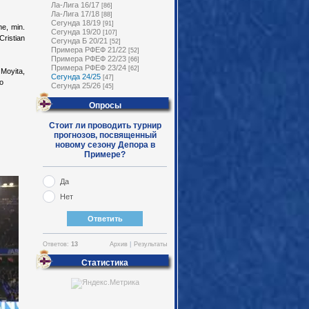
Ла-Лига 16/17
[86]
Ла-Лига 17/18
[88]
Сегунда 18/19
[91]
me, min.
Сегунда 19/20
[107]
Cristian
Сегунда Б 20/21
[52]
Примера РФЕФ 21/22
[52]
Примера РФЕФ 22/23
[66]
Примера РФЕФ 23/24
[62]
Moyita,
Сегунда 24/25
[47]
lo
Сегунда 25/26
[45]
Опросы
Стоит ли проводить турнир
прогнозов, посвященный
новому сезону Депора в
Примере?
Да
Нет
Ответов:
13
Архив
|
Результаты
Статистика