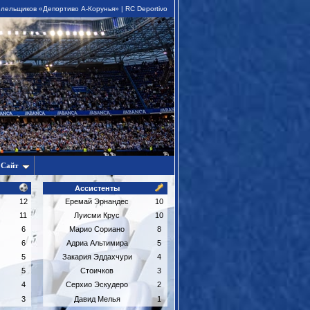
лельщиков «Депортиво А-Корунья» | RC Deportivo
Сайт
Ассистенты
12
Еремай Эрнандес
10
11
Луисми Крус
10
6
Марио Сориано
8
6
Адриа Альтимира
5
5
Закария Эддахчури
4
5
Стоичков
3
4
Серхио Эскудеро
2
3
Давид Мелья
1