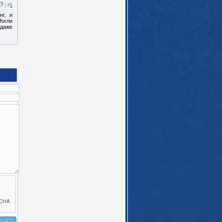
| #
1
нг, и
Могли
 даже