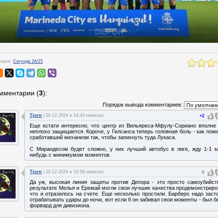
гория:
Сегунда 24/25
мментарии
(
3
):
Порядок вывода комментариев:
Tjorn
| 20.12.2024 в 14:43 написал:
+2
Еще кстати интересно, что центр из Вильяреса-Мфулу-Сориано вполне
неплохо защищается. Короче, у Гилсанса теперь головная боль - как пом
сработавший механизм так, чтобы запихнуть туда Лукаса.
С Мирандесом будет сложно, у них лучший автобус в лиге, жду 1-1 к
нибудь с минимумом моментов.
Tjorn
| 20.12.2024 в 10:58 написал:
0
Да уж, высокая линия защиты против Депора - это просто самоубийст
результате Мелья и Еремай могли свои лучшие качества продемонстриро
что и отразилось на счете. Еще несколько простили. Барберо надо заст
отрабатывать удары до ночи, вот если б он забивал свои моменты - был б
форвард для дивизиона.