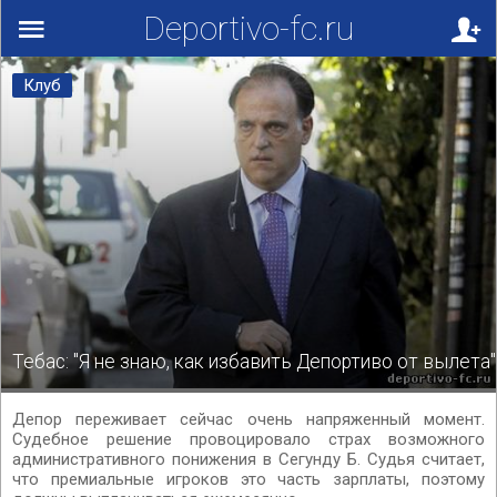
Deportivo-fc.ru
Клуб
Тебас: "Я не знаю, как избавить Депортиво от вылета"
Депор переживает сейчас очень напряженный момент.
Судебное решение провоцировало страх возможного
административного понижения в Сегунду Б. Судья считает,
что премиальные игроков это часть зарплаты, поэтому