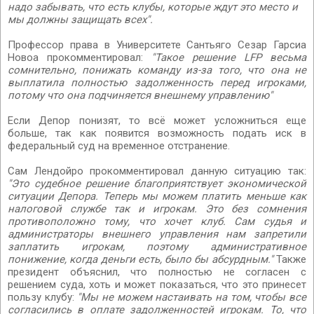
надо забывать, что есть клубы, которые ждут это место и
мы должны защищать всех".
Профессор права в Университете Сантьяго Сезар Гарсиа
Новоа прокомментировал:
"Такое решение LFP весьма
сомнительно, понижать команду из-за того, что она не
выплатила полностью задолженность перед игроками,
потому что она подчиняется внешнему управлению"
Если Депор понизят, то всё может усложниться еще
больше, так как появится возможность подать иск в
федеральный суд на временное отстранение.
Сам Лендойро прокомментировал данную ситуацию так:
"Это судебное решение благоприятствует экономической
ситуации Депора. Теперь мы можем платить меньше как
налоговой службе так и игрокам. Это без сомнения
противоположно тому, что хочет клуб. Сам судья и
администраторы внешнего управления нам запретили
заплатить игрокам, поэтому административное
понижение, когда деньги есть, было бы абсурдным."
Также
президент объяснил, что полностью не согласен с
решением суда, хоть и может показаться, что это принесет
пользу клубу:
"Мы не можем настаивать на том, чтобы все
согласились в оплате задолженностей игрокам. То, что