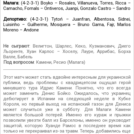
Малага:
(4-2-3-1) Boyko – Rosales, Villanueva, Torres, Ricca –
Camacho, Fornals – Ontiveros, Juanpi, Gonzalo Castro – Sandro
Депортиво:
(4-2-3-1) Tytoń – Juanfran, Albentosa, Sidnei,
Luisinho – Guilherme, Mosquera – Bruno Gama, Fajr, Marlos
Moreno – Andone
Не сыграют
: Велигтон, Шарлес, Кеко, Кузманович, Диего
Льоренте, Хуан Карлос – Хоселу, Лауре, Аррибас, Борха
Валле, Бабель
Под вопросом
: Камени, Ресио (Малага)
Этот матч может стать вдвойне интересным для украинской
публики, ведь проблемы с квадрицепсом ощущал герой
минувшего тура Идрис Камени. Понятно, что его всегда
может заменить Денис Бойко. Ожидалось, что украинец
дебютирует в Испании на следующей неделе в Кубке
Короля, но первый выход на испанский газон для Дениса
может случиться уже в субботу. Для Малаги Камени
является большой потерей. Именно его кураж и прыжки
позволили увезти балл из Барселоны, именно он руководит
защитой, которую Хуанде Рамос в последнее время как
только не перекраивал из-за травм. Теперь добавились еще