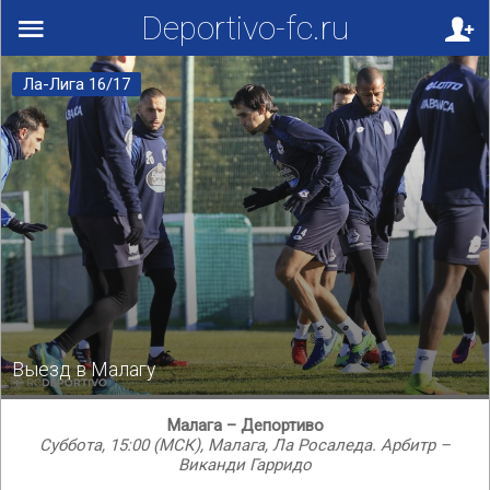
Deportivo-fc.ru
Ла-Лига 16/17
Выезд в Малагу
Малага – Депортиво
Суббота, 15:00 (МСК), Малага, Ла Росаледа. Арбитр –
Виканди Гарридо