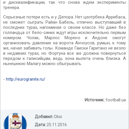
и дисквалификации, так что снова ждем эксперименты
тренера.
Серьезные потери есть и у Депора. Нет центрбека Аррибаса,
не сможет сыграть Райан Бабель, отлично выступавший в
последних турах, напоминая о своем классе. Но даже без
голландца от бело-синих ждут игры исключительно первым
номером. Чолак, Марлос Морено и Андоне смогут
организовать давление на ворота Анчоусов, румын, к тому
же, начал забивать голы. Команде Гаиски Гаритано не везло
в недавних турах, но Фортуна все же должна повернуться
передом к галисийцам, ведь зона вылета очень близка. А
нынешнюю Малагу можно обыгрывать.
-
http://eurogranite.ru/
Источник:
football.ua
Добавил:
Obsi
Дата:
25.11.2016