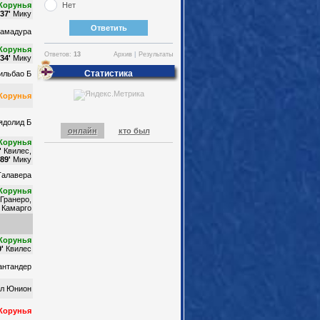
Корунья
Нет
37'
Мику
рамадура
Корунья
Ответов:
13
Архив
|
Результаты
34'
Мику
Статистика
ильбао Б
Корунья
ядолид Б
онлайн
кто был
Корунья
'
Квилес,
89'
Мику
Талавера
Корунья
Гранеро,
Камарго
Корунья
'
Квилес
антандер
л Юнион
Корунья