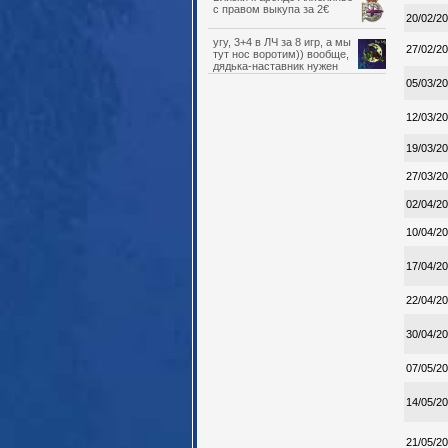
с правом выкупа за 2€
20/02/2
угу, 3+4 в ЛЧ за 8 игр, а мы
27/02/2
тут нос воротим)) вообще,
дядька-наставник нужен
детскому саду, который мы
05/03/2
вырастили/набрали, и Обамеянг
на эту роль отлично подходит.
12/03/2
19/03/2
27/03/2
02/04/2
10/04/2
17/04/2
22/04/2
30/04/2
07/05/2
14/05/2
21/05/2