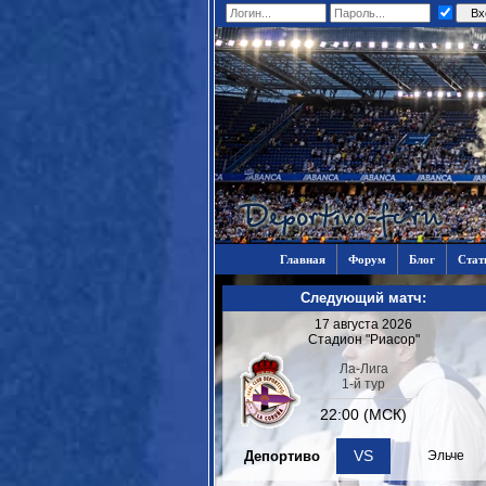
Главная
Форум
Блог
Стат
Следующий матч:
17 августа 2026
Стадион "Риасор"
Ла-Лига
1-й тур
22:00 (МСК)
VS
Депортиво
Эльче