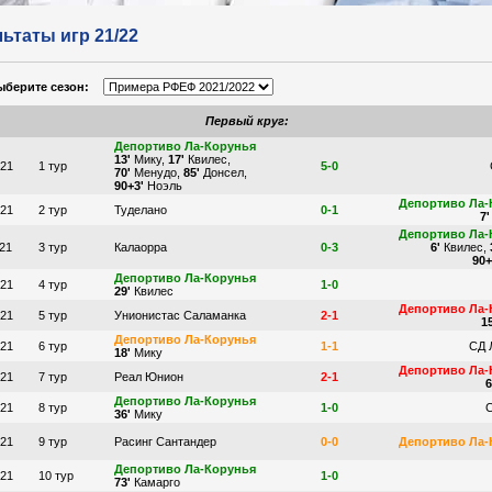
ьтаты игр 21/22
ыберите сезон:
Первый круг:
Депортиво Ла-Корунья
13'
Мику,
17'
Квилес,
021
1 тур
5-0
70'
Менудо,
85'
Донсел,
90+3'
Ноэль
Депортиво Ла-
021
2 тур
Туделано
0-1
7'
Депортиво Ла-
021
3 тур
Калаорра
0-3
6'
Квилес,
90+
Депортиво Ла-Корунья
021
4 тур
1-0
29'
Квилес
Депортиво Ла-
021
5 тур
Унионистас Саламанка
2-1
15
Депортиво Ла-Корунья
021
6 тур
1-1
СД 
18'
Мику
Депортиво Ла-
021
7 тур
Реал Юнион
2-1
6
Депортиво Ла-Корунья
021
8 тур
1-0
36'
Мику
021
9 тур
Расинг Сантандер
0-0
Депортиво Ла-
Депортиво Ла-Корунья
021
10 тур
1-0
73'
Камарго