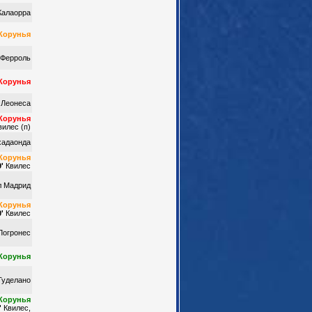
Калаорра
Корунья
 Ферроль
Корунья
 Леонеса
Корунья
илес (п)
хадаонда
Корунья
'
Квилес
л Мадрид
Корунья
'
Квилес
Логронес
Корунья
Туделано
Корунья
'
Квилес,