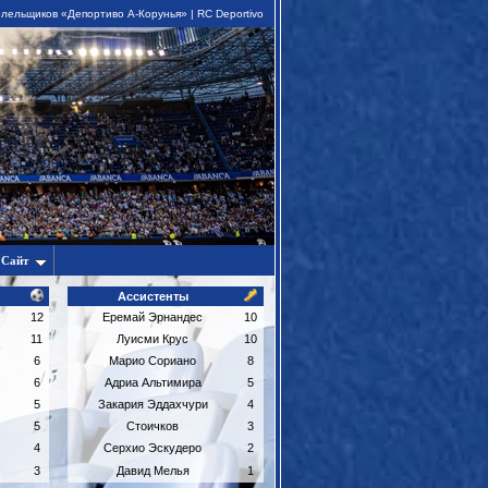
лельщиков «Депортиво А-Корунья» | RC Deportivo
Сайт
Ассистенты
12
Еремай Эрнандес
10
11
Луисми Крус
10
6
Марио Сориано
8
6
Адриа Альтимира
5
5
Закария Эддахчури
4
5
Стоичков
3
4
Серхио Эскудеро
2
3
Давид Мелья
1