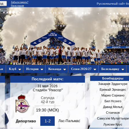
Забыли пароль?
Русскоязычный сайт бо
Регистрация
ьи
Клуб
История
Команда
Сезон 2026/27
Болельщику
Бомбардиры
Последний матч:
Закария Эддахчури
31 мая 2026
Еремай Эрнандес
Стадион "Риасор"
Марио Сориано
Сегунда
Бил Нсонго
42-й тур
Давид Мелья
19:30 (МСК)
Стоичков
Самуэле Мулаттьери
1-2
Депортиво
Лас-Пальмас
Луисми Крус