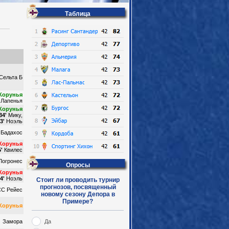
Таблица
Сельта Б
Корунья
Лапенья
Корунья
34'
Мику,
3'
Ноэль
Бадахос
Корунья
'
Квилес
Логронес
Опросы
Корунья
4'
Ноэль
Стоит ли проводить турнир
прогнозов, посвященный
СС Рейес
новому сезону Депора в
Примере?
Корунья
Замора
Да