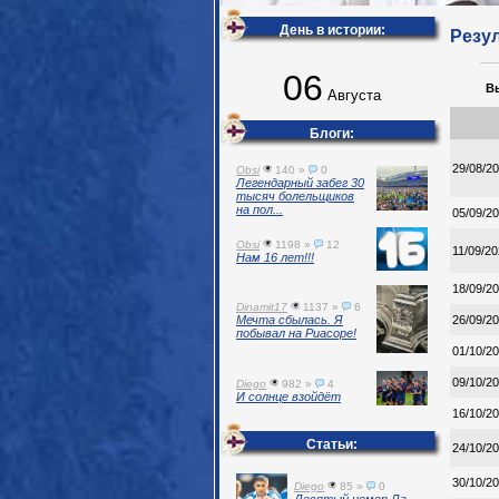
День в истории:
Резул
06
В
Августа
Блоги:
29/08/2
Obsi
140 »
0
Легендарный забег 30
тысяч болельщиков
на пол...
05/09/2
Obsi
1198 »
12
11/09/2
Нам 16 лет!!!
18/09/2
Dinamit17
1137 »
6
26/09/2
Мечта сбылась. Я
побывал на Риасоре!
01/10/2
09/10/2
Diego
982 »
4
И солнце взойдёт
16/10/2
Статьи:
24/10/2
30/10/2
Diego
85 »
0