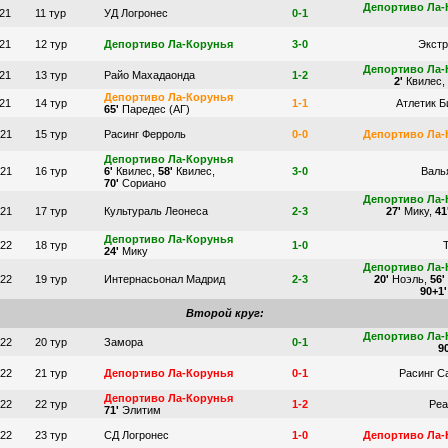
Депортиво Ла-
021
11 тур
УД Логронес
0-1
021
12 тур
Депортиво Ла-Корунья
3-0
Экст
Депортиво Ла-
021
13 тур
Райо Махадаонда
1-2
2'
Квилес,
Депортиво Ла-Корунья
021
14 тур
1-1
Атлетик Б
65'
Паредес (АГ)
021
15 тур
Расинг Ферроль
0-0
Депортиво Ла-
Депортиво Ла-Корунья
021
16 тур
6'
Квилес,
58'
Квилес,
3-0
Валь
70'
Сориано
Депортиво Ла-
021
17 тур
Культураль Леонеса
2-3
27'
Мику,
41
Депортиво Ла-Корунья
022
18 тур
1-0
24
'
Мику
Депортиво Ла-
022
19 тур
Интернасьонал Мадрид
2-3
20'
Ноэль,
56'
90+1'
Второй круг:
Депортиво Ла-
022
20 тур
Замора
0-1
90
022
21 тур
Депортиво Ла-Корунья
0-1
Расинг С
Депортиво Ла-Корунья
022
22 тур
1-2
Реа
71'
Элитим
022
23 тур
СД Логронес
1-0
Депортиво Ла-