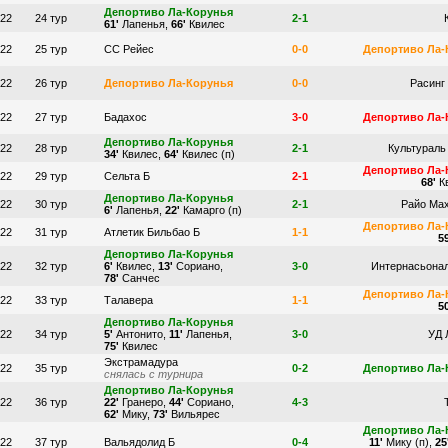
Депортиво Ла-Корунья
022
24 тур
2-1
61'
Лапенья,
66'
Квилес
022
25 тур
СС Рейес
0-0
Депортиво Ла-
022
26 тур
Депортиво Ла-Корунья
0-0
Расинг
022
27 тур
Бадахос
3-0
Депортиво Ла-
Депортиво Ла-Корунья
022
28 тур
2-1
Культураль
34'
Квилес,
64'
Квилес (п)
Депортиво Ла-
022
29 тур
Сельта Б
2-1
68'
Кв
Депортиво Ла-Корунья
022
30 тур
2-1
Райо Ма
6'
Лапенья,
22'
Камарго (п)
Депортиво Ла-
022
31 тур
Атлетик Бильбао Б
1-1
59
Депортиво Ла-Корунья
022
32 тур
6'
Квилес,
13'
Сориано,
3-0
Интернасьона
78'
Санчес
Депортиво Ла-
022
33 тур
Талавера
1-1
50
Депортиво Ла-Корунья
022
34 тур
5'
Антонито,
11'
Лапенья,
3-0
УД 
75'
Квилес
Экстрамадура
022
35 тур
0-2
Депортиво Ла-
снялась с турнира
Депортиво Ла-Корунья
022
36 тур
22'
Гранеро,
44'
Сориано,
4-3
62'
Мику,
73'
Вильярес
Депортиво Ла-
022
37 тур
Вальядолид Б
0-4
11'
Мику (п),
25