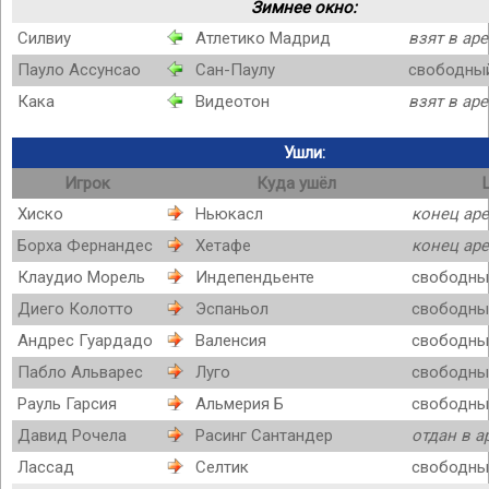
Зимнее окно:
Силвиу
Атлетико Мадрид
взят в ар
Пауло Ассунсао
Сан-Паулу
свободный
Кака
Видеотон
взят в ар
Ушли:
Игрок
Куда ушёл
Хиско
Ньюкасл
конец ар
Борха Фернандес
Хетафе
конец ар
Клаудио Морель
Индепендьенте
свободны
Диего Колотто
Эспаньол
свободны
Андрес Гуардадо
Валенсия
свободны
Пабло Альварес
Луго
свободны
Рауль Гарсия
Альмерия Б
свободны
Давид Рочела
Расинг Сантандер
отдан в а
Лассад
Селтик
свободны