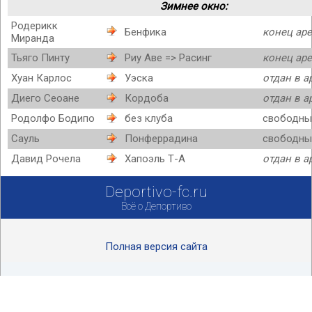
Зимнее окно:
Родерикк
Бенфика
конец ар
Миранда
Тьяго Пинту
Риу Аве => Расинг
конец ар
Хуан Карлос
Уэска
отдан в а
Диего Сеоане
Кордоба
отдан в а
Родолфо Бодипо
без клуба
свободны
Сауль
Понферрадина
свободны
Давид Рочела
Хапоэль Т-А
отдан в а
Deportivo-fc.ru
Всё о Депортиво
Полная версия сайта