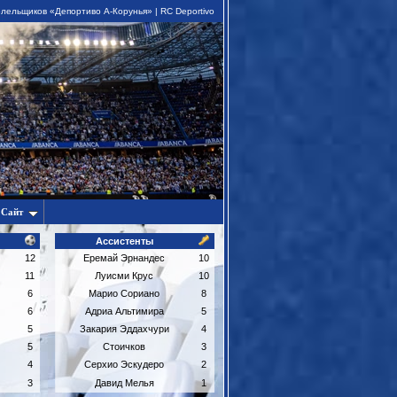
лельщиков «Депортиво А-Корунья» | RC Deportivo
Сайт
Ассистенты
12
Еремай Эрнандес
10
11
Луисми Крус
10
6
Марио Сориано
8
6
Адриа Альтимира
5
5
Закария Эддахчури
4
5
Стоичков
3
4
Серхио Эскудеро
2
3
Давид Мелья
1