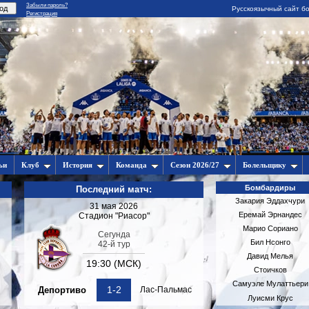
Забыли пароль?
Русскоязычный сайт бо
Регистрация
ьи
Клуб
История
Команда
Сезон 2026/27
Болельщику
Бомбардиры
Последний матч:
Закария Эддахчури
31 мая 2026
Еремай Эрнандес
Стадион "Риасор"
Марио Сориано
Сегунда
Бил Нсонго
42-й тур
Давид Мелья
19:30 (МСК)
Стоичков
Самуэле Мулаттьери
1-2
Депортиво
Лас-Пальмас
Луисми Крус