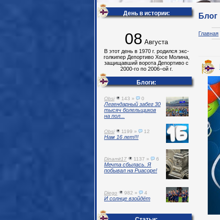
День в истории:
Блог
08
Главная
Августа
В этот день в 1970 г. родился экс-
голкипер Депортиво Хосе Молина,
защищавший ворота Депортиво с
2000-го по 2006–ой г.
Блоги:
Obsi
143 »
0
Легендарный забег 30
тысяч болельщиков
на пол...
Obsi
1199 »
12
Нам 16 лет!!!
Dinamit17
1137 »
6
Мечта сбылась. Я
побывал на Риасоре!
Diego
982 »
4
И солнце взойдёт
Статьи: