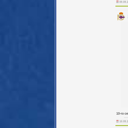
09.09.
10-го с
10.09.