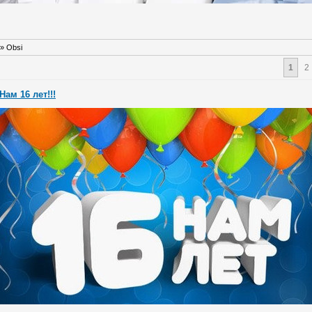
»
Obsi
1
2
Нам 16 лет!!!