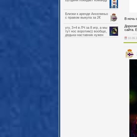
Булдини покидает команду
Близки к аренде Анхелиньо
с правом выкупа за 2€
В ночь с
Дорогие
угу, 3+4 в ЛЧ за 8 игр, а мы
сайта. 
тут нос воротим)) вообще,
дядька-наставник нужен
10.09.
детскому саду, который мы
вырастили/набрали, и Обамеянг
на эту роль отлично подходит.