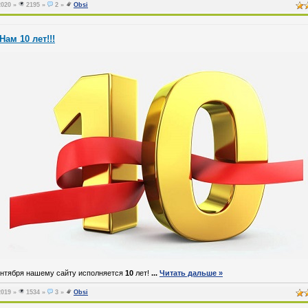
2020
»
2195 »
2 »
Obsi
Нам 10 лет!!!
ентября нашему сайту исполняется
10
лет!
...
Читать дальше »
2019
»
1534 »
3 »
Obsi