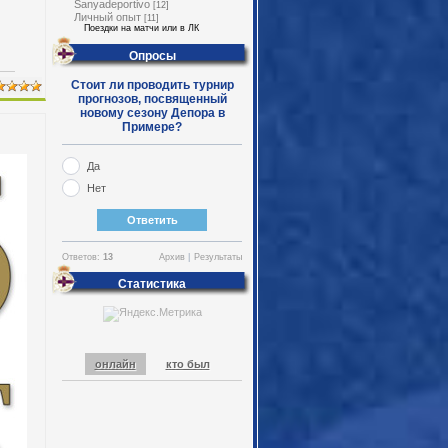
Sanyadeportivo
[12]
Личный опыт
[11]
Поездки на матчи или в ЛК
Опросы
Стоит ли проводить турнир
прогнозов, посвященный
новому сезону Депора в
Примере?
Да
Нет
Ответов:
13
Архив
|
Результаты
Статистика
онлайн
кто был