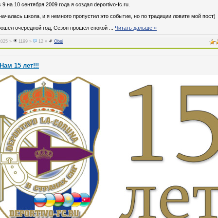
 9 на 10 сентября 2009 года я создал deportivo-fc.ru.
началась школа, и я немного пропустил это событие, но по традиции ловите мой пост)
рошёл очередной год, Сезон прошёл спокой
...
Читать дальше »
2025
»
1199 »
12 »
Obsi
Нам 15 лет!!!