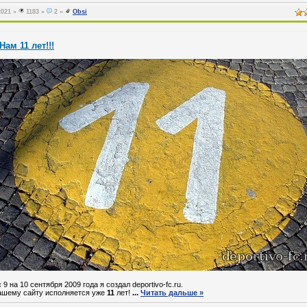
2021
»
1183 »
2 »
Obsi
Нам 11 лет!!!
 9 на 10 сентября 2009 года я создал deportivo-fc.ru.
ашему сайту исполняется уже
11
лет!
...
Читать дальше »