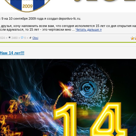
 9 на 10 сентября 2009 года я создал deportivo-fc.ru.
 друзья, хочу напомнить всем вам, что сегодня исполняется 15 лет со дня открытия н
Если вдуматься, то 15 лет - это чертовски мно
...
Читать дальше »
2024
»
2460 »
6 »
Obsi
Нам 14 лет!!!