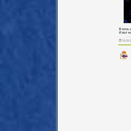
В ночь с
И вот н
10.09.