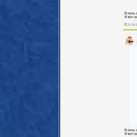
В ночь с
И вот н
10.09.
В ночь с
И вот н