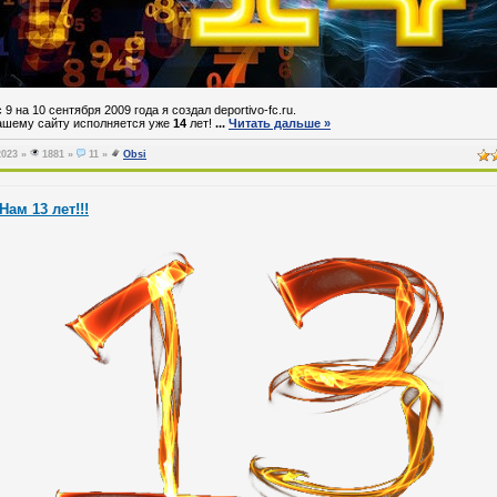
 9 на 10 сентября 2009 года я создал deportivo-fc.ru.
ашему сайту исполняется уже
14
лет!
...
Читать дальше »
2023
»
1881 »
11 »
Obsi
Нам 13 лет!!!