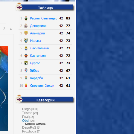
Таблица
3
»
Категории
Diego
[303]
Tristan
[25]
Feal
[15]
Obsi
[26]
Колонка админа
DepoRuS
[5]
Prozhoga
[7]