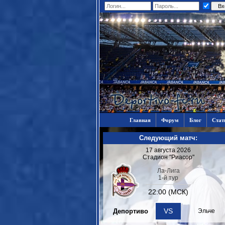
Главная
Форум
Блог
Стат
Следующий матч:
17 августа 2026
Стадион "Риасор"
Ла-Лига
1-й тур
22:00 (МСК)
VS
Депортиво
Эльче