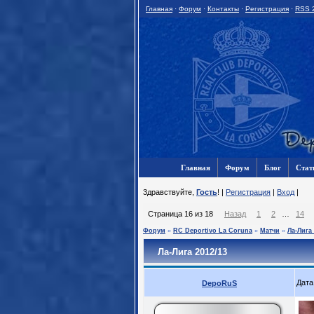
Главная
·
Форум
·
Контакты
·
Регистрация
·
RSS 
Главная
Форум
Блог
Стат
3дравствуйте,
Гость
! |
Регистрация
|
Вход
|
Страница
16
из
18
Назад
1
2
…
14
Форум
»
RC Deportivo La Coruna
»
Матчи
»
Ла-Лига 
Ла-Лига 2012/13
Дата
DepoRuS