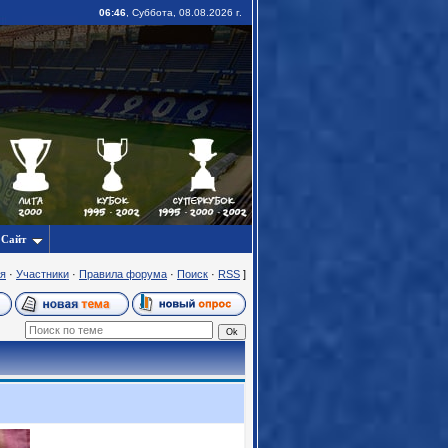
06:46
, Суббота, 08.08.2026 г.
Сайт
я
·
Участники
·
Правила форума
·
Поиск
·
RSS
]