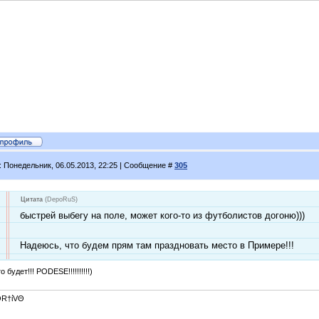
: Понедельник, 06.05.2013, 22:25 | Сообщение #
305
Цитата
(
DepoRuS
)
быстрей выбегу на поле, может кого-то из футболистов догоню)))
Надеюсь, что будем прям там праздновать место в Примере!!!
о будет!!! PODESE!!!!!!!!!!)
R†ίVΘ