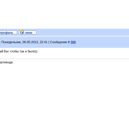
: Понедельник, 06.05.2013, 22:41 | Сообщение #
306
ай Бог чтобы так и было))
ортиенда