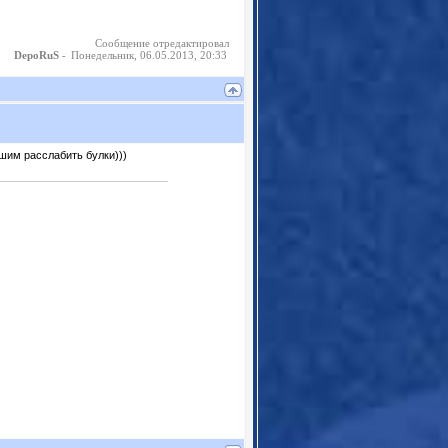
Сообщение отредактировал
-
Понедельник, 06.05.2013, 20:33
DepoRuS
ашим расслабить булки)))