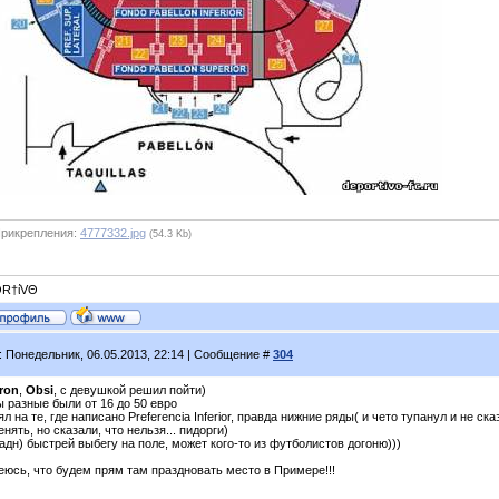
рикрепления:
4777332.jpg
(54.3 Kb)
R†ίVΘ
: Понедельник, 06.05.2013, 22:14 | Сообщение #
304
eron
,
Obsi
, c девушкой решил пойти)
 разные были от 16 до 50 евро
ял на те, где написано Preferencia Inferior, правда нижние ряды( и чето тупанул и не ск
нять, но сказали, что нельзя... пидорги)
адн) быстрей выбегу на поле, может кого-то из футболистов догоню)))
еюсь, что будем прям там праздновать место в Примере!!!