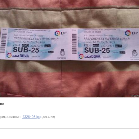
рикрепления:
4326498.jpg
(301.4 Kb)