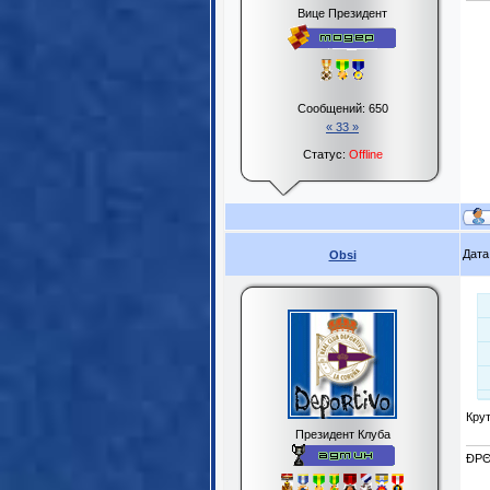
Вице Президент
Сообщений:
650
« 33 »
Статус:
Offline
Дата
Obsi
Крут
Президент Клуба
ĐPΘ