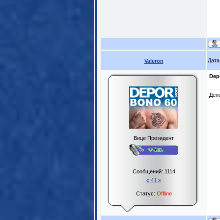
Дата
Valeron
Dep
Деп
Вице Президент
Сообщений:
1114
« 41 »
Статус:
Offline