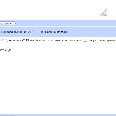
: Понедельник, 06.05.2013, 21:29 | Сообщение #
302
oRuS
, твой билет? АХ как бы я хотел оказаться на твоем месте))), ты уж там не дай н
ортиенда