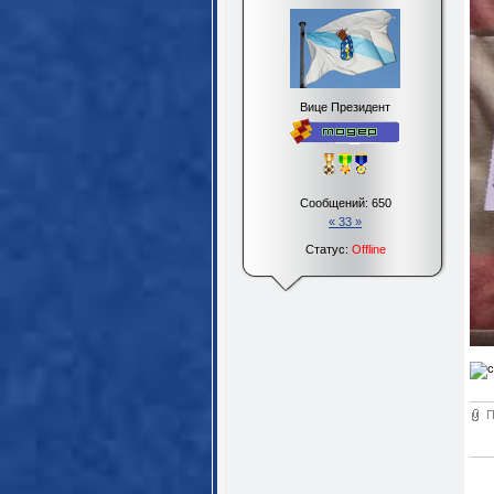
Вице Президент
Сообщений:
650
« 33 »
Статус:
Offline
П