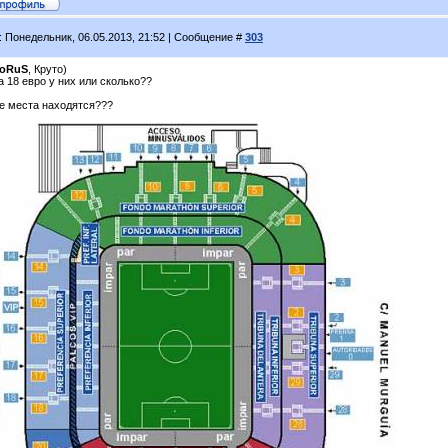
: Понедельник, 06.05.2013, 21:52 | Сообщение #
303
oRuS
, Круто)
 18 евро у них или сколько??
де места находятся???