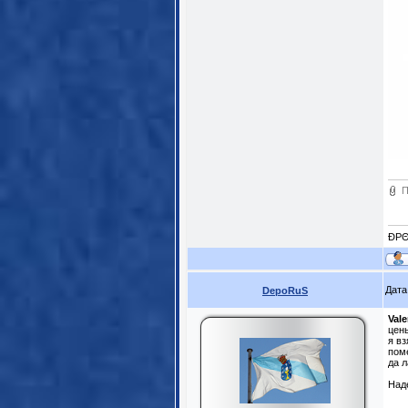
П
ĐPΘ
Дата
DepoRuS
Val
цены
я вз
поме
да л
Над