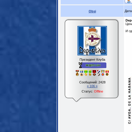
Дата
Obsi
Dep
Цена
И г
Президент Клуба
Сообщений:
2428
« 106 »
Статус:
Offline