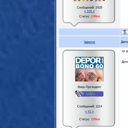
Сообщений:
2428
« 106 »
Статус:
Offline
Дата
Valeron
ну д
Деп
Вице Президент
Сообщений:
1114
« 41 »
Статус:
Offline