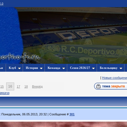
2.0
ьи
Клуб
История
Команда
Сезон 2026/27
Болельщику
[
Новые сообщени
16
15
17
18
Вперёд
2012/13
: Понедельник, 06.05.2013, 20:32 | Сообщение #
301