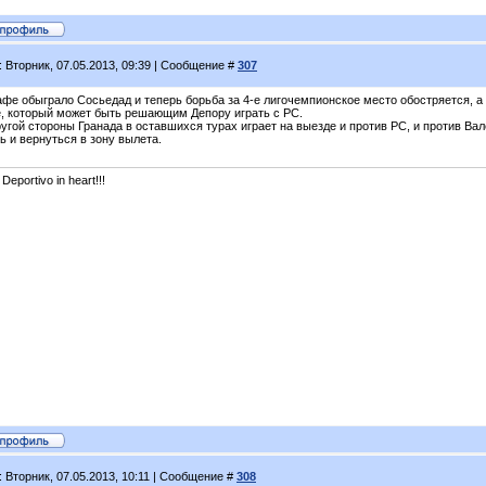
: Вторник, 07.05.2013, 09:39 | Сообщение #
307
афе обыграло Сосьедад и теперь борьба за 4-е лигочемпионское место обостряется, а 
е, который может быть решающим Депору играть с РС.
угой стороны Гранада в оставшихся турах играет на выезде и против РС, и против Вал
ь и вернуться в зону вылета.
 Deportivo in heart!!!
: Вторник, 07.05.2013, 10:11 | Сообщение #
308