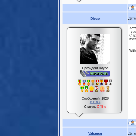
Дата
Diego
Хет
тур
С др
взят
With
Президент Клуба
Сообщений:
1828
« 118 »
Статус:
Offline
Дата
Vahansn