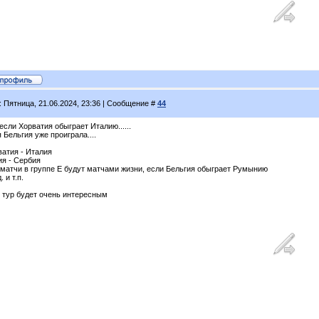
: Пятница, 21.06.2024, 23:36 | Сообщение #
44
если Хорватия обыграет Италию......
 Бельгия уже проиграла....
ватия - Италия
ия - Сербия
 матчи в группе Е будут матчами жизни, если Бельгия обыграет Румынию
. и т.п.
й тур будет очень интересным