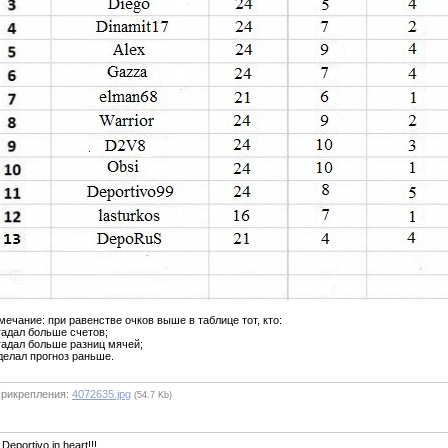
ечание: при равенстве очков выше в таблице тот, кто:
гадал больше счетов;
гадал больше разниц мячей;
делал прогноз раньше.
рикрепления:
4072635.jpg
(54.7 Kb)
 Deportivo in heart!!!