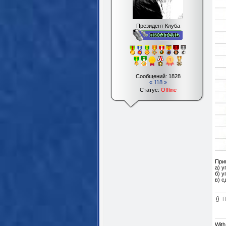
Президент Клуба
Сообщений:
1828
« 118 »
Статус:
Offline
Прим
а) у
б) у
в) с
П
With