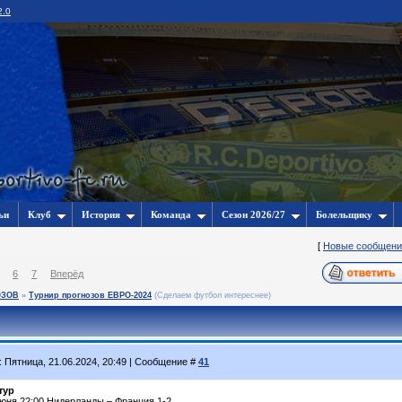
2.0
ьи
Клуб
История
Команда
Сезон 2026/27
Болельщику
[
Новые сообщени
6
7
Вперёд
ОЗОВ
»
Турнир прогнозов ЕВРО-2024
(Сделаем футбол интереснее)
: Пятница, 21.06.2024, 20:49 | Сообщение #
41
тур
июня 22:00 Нидерланды – Франция 1-2