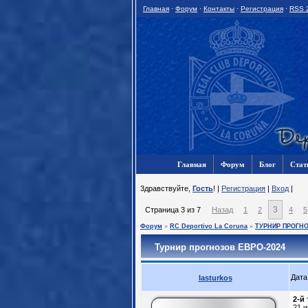
Главная
·
Форум
·
Контакты
·
Регистрация
·
RSS 
Главная
Форум
Блог
Стат
3дравствуйте,
Гость
! |
Регистрация
|
Вход
|
3
Страница
3
из
7
Назад
1
2
4
5
Форум
»
RC Deportivo La Coruna
»
ТУРНИР ПРОГН
Турнир прогнозов ЕВРО-2024
Дата
lasturkos
2-й 
21 