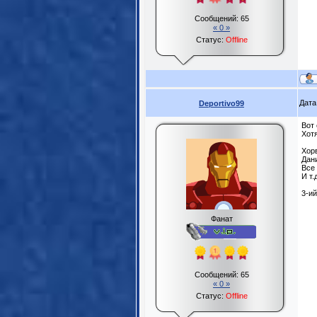
Сообщений:
65
« 0 »
Статус:
Offline
Дата
Deportivo99
Вот 
Хотя
Хор
Дан
Все
И т.д
3-и
Фанат
Сообщений:
65
« 0 »
Статус:
Offline