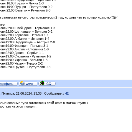
юня 16:00 Грузия – Чехия 1-3
юня 19:00 Турция – Португалия 0-2
июня 22:00 Бельгия – Румыния 2-0
а занятости не смотрел практически 2 тур, но хоть что то по прогнозирую((((((
тур
июня22:00 Швейцария – Германия 1-3
июня22:00 Шотландия – Венгрия 0-2
юня22:00 Хорватия – Италия 1-1
июня22:00 Албания – Испания 1-4
июня19:00 Нидерланды – Австрия 2-0
июня19:00 Франция - Польша 3-1
юня22:00 Англия – Словения 1-0
июня22:00 Дания – Сербия 1-1
июня19:00 Словакия - Румыния 1-2
юня19:00 Украина - Бельгия 1-3
юня22:00 Чехия - Турция 2-2
юня22:00 Грузия - Португалия 0-3
: Пятница, 21.06.2024, 23:33 | Сообщение #
42
вые сборные тупо готовятся к плэй-офф в матчах группы....
ос, кто на этом погорит...