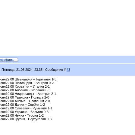
: Пятница, 21.06.2024, 23:35 | Сообщение #
43
июня22:00 Швейцария – Германия 1-3
июня22:00 Шотландия – Венгрия 0-2
юня22:00 Хорватия – Италия 2-1
июня22:00 Албания – Испания 0-3
июня19:00 Нидерланды – Австрия 2-1
июня19:00 Франция - Польша 2-0
юня22:00 Англия – Словения 2-0
июня22:00 Дания – Сербия 1-2
июня19:00 Словакия - Румыния 1-1
юня19:00 Украина - Бельгия 0-3
юня22:00 Чехия - Турция 1-2
юня22:00 Грузия - Португалия 0-3