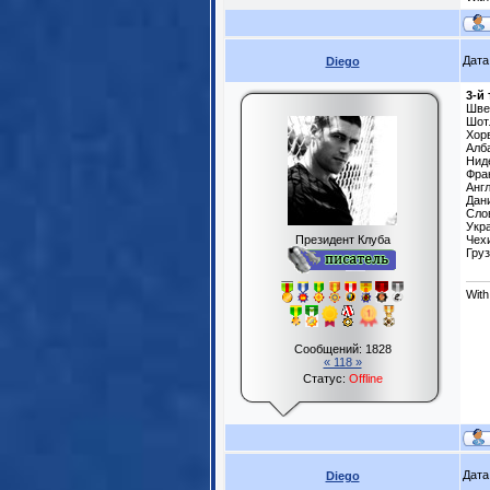
Дата
Diego
3-й 
Шве
Шот
Хорв
Алб
Нид
Фра
Англ
Дани
Сло
Укра
Президент Клуба
Чехи
Груз
With
Сообщений:
1828
« 118 »
Статус:
Offline
Дата
Diego