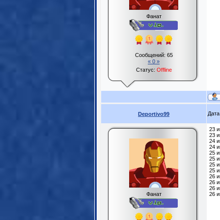
Фанат
Сообщений:
65
« 0 »
Статус:
Offline
Дата
Deportivo99
23 
23 
24 и
24 
25 
25 
25 и
25 
26 
26 и
26 и
Фанат
26 и