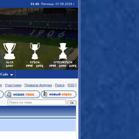
01:40
, Пятница, 07.08.2026 г.
Сайт
я
·
Участники
·
Правила форума
·
Поиск
·
RSS
]