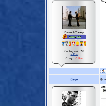
Die
Главный Тренер
Сообщений:
398
« 41 »
Статус:
Offline
Дата
Diego
Итог