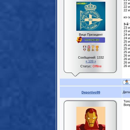
22 и
22 и
22 
из-з
3-й 
23 
23 
Вице Президент
24 и
24 
25 
25 
25 и
25 
26 
Сообщений:
1332
26 и
« 109 »
26 и
26 и
Статус:
Offline
Дата
Deportivo99
Топо
Вопр