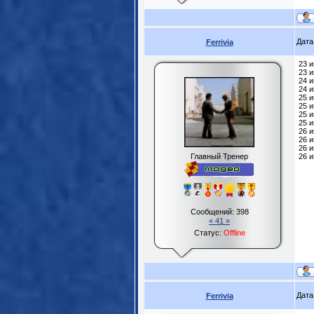
Дата
Ferrivia
23 
23 и
24 и
24 и
25 
25 
25 и
25 и
26 
26 и
26 и
Главный Тренер
26 и
Сообщений:
398
« 41 »
Статус:
Offline
Дата
Ferrivia