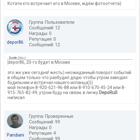
Кстати кто встречает его в Москве, ждём фотоотчёта)
Группа: Пользователи
Сообщений: 12
Награды: 0
Репутация: 0
depor86
Сообщений: 12
Quote
(
Obsi
)
depor86, 20-го будет в Москве
это же уже сегодня! жесть) неожиданный поворот событий
в общем только что разбудил дядю чтобы утром заводил
будильник и встречал нашего испанца)))
мой телефон 8-920-621-96-88 или 8-910-670-45-24 или 8-
915-765-82-49, утром буду на связи, в личку
DepoRuS
написал
Группа: Проверенные
Сообщений: 99
Награды: 0
Репутация: 4
Pandiani
Сообщений: 99