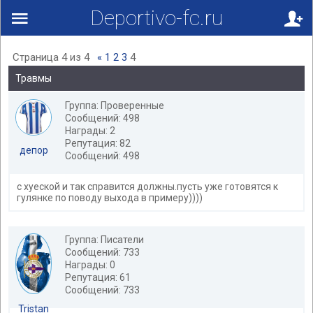
Deportivo-fc.ru
Страница
4
из
4
«
1
2
3
4
Травмы
Группа: Проверенные
Сообщений: 498
Награды: 2
Репутация: 82
депор
Сообщений: 498
с хуеской и так справится должны.пусть уже готовятся к
гулянке по поводу выхода в примеру))))
Группа: Писатели
Сообщений: 733
Награды: 0
Репутация: 61
Сообщений: 733
Tristan