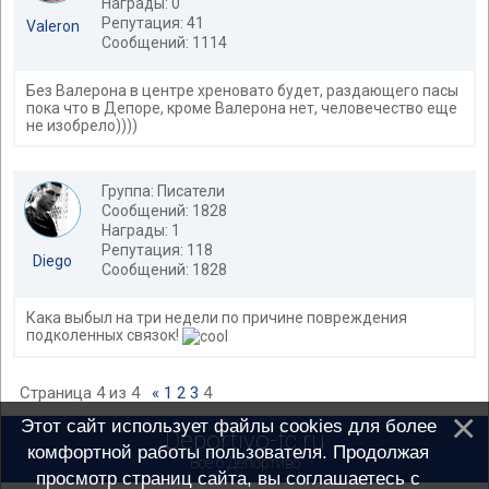
Награды: 0
Репутация: 41
Valeron
Сообщений: 1114
Без Валерона в центре хреновато будет, раздающего пасы
пока что в Депоре, кроме Валерона нет, человечество еще
не изобрело))))
Группа: Писатели
Сообщений: 1828
Награды: 1
Репутация: 118
Diego
Сообщений: 1828
Кака выбыл на три недели по причине повреждения
подколенных связок!
Страница
4
из
4
«
1
2
3
4
Этот сайт использует файлы cookies для более
Deportivo-fc.ru
комфортной работы пользователя. Продолжая
Всё о Депортиво
просмотр страниц сайта, вы соглашаетесь с