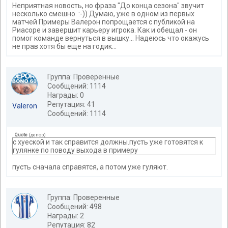
Неприятная новость, но фраза "До конца сезона" звучит
несколько смешно. :-)) Думаю, уже в одном из первых
матчей Примеры Валерон попрощается с публикой на
Риасоре и завершит карьеру игрока. Как и обещал - он
помог команде вернуться в вышку... Надеюсь что окажусь
не прав хотя бы еще на годик...
Группа: Проверенные
Сообщений: 1114
Награды: 0
Репутация: 41
Valeron
Сообщений: 1114
Quote
(
депор
)
с хуеской и так справится должны.пусть уже готовятся к
гулянке по поводу выхода в примеру
пусть сначала справятся, а потом уже гуляют.
Группа: Проверенные
Сообщений: 498
Награды: 2
Репутация: 82