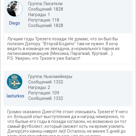
Группа: Писатели
Сообщений: 1828
Награды: 1
Репутация: 118
Diego
Сообщений: 1828
Лучшие годы Трезеге позади. Не думаю, что он был бы
полезен Депору. "Второй Бодипо" там не нужен. Я хочу
видеть в команде не звездуна, а нормального парня из
латиноамериканцев (Мексика, Парагвай, Уругвай....).
P.S. Уверен, что Трезеге уже баласт!
Группа: Ньюсмейкеры
Сообщений: 1332
Награды: 2
Репутация: 109
lasturkos
Сообщений: 1332
Громко сказанно Диего! Не стоит списывать Трезеге! У него
оч. большой опыт выступления да и наград немеренно, то
что былые его годы в позади согласен, но возможно он тот
самый футболист, который сможет хоть на время усилить
Депор(это канеш наврят ли)! Осталось не менее 5 дней до