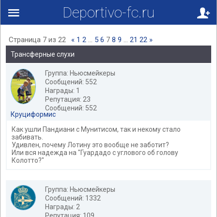
Deportivo-fc.ru
Страница
7
из
22
«
1
2
…
5
6
7
8
9
…
21
22
»
Трансферные слухи
Группа: Ньюсмейкеры
Сообщений: 552
Награды: 1
Репутация: 23
Сообщений: 552
Круциформис
Как ушли Пандиани с Мунитисом, так и некому стало
забивать.
Удивлен, почему Лотину это вообще не заботит?
Или вся надежда на "Гуардадо с углового об голову
Колотто?"
Группа: Ньюсмейкеры
Сообщений: 1332
Награды: 2
Репутация: 109