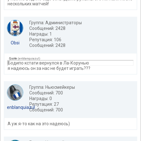
нескольких матчей!
Группа: Администраторы
Сообщений: 2428
Награды: 1
Репутация: 106
Obsi
Сообщений: 2428
Quote
(
enblanquiazul
)
Бодипо кстати вернулся в Ла-Корунью
я надеюсь он за нас не будет играть???
Группа: Ньюсмейкеры
Сообщений: 700
Награды: 0
Репутация: 27
enblanquiazul
Сообщений: 700
А уж я-то как на это надеюсь)