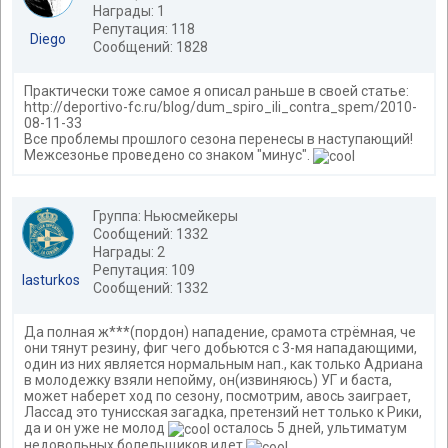
Награды: 1
Репутация: 118
Diego
Сообщений: 1828
Практически тоже самое я описал раньше в своей статье:
http://deportivo-fc.ru/blog/dum_spiro_ili_contra_spem/2010-
08-11-33
Все проблемы прошлого сезона перенесы в наступающий!
Межсезонье проведено со знаком "минус".
Группа: Ньюсмейкеры
Сообщений: 1332
Награды: 2
Репутация: 109
lasturkos
Сообщений: 1332
Да полная ж***(пордон) нападение, срамота стрёмная, че
они тянут резину, фиг чего добьются с 3-мя нападающими,
один из них является нормальным нап., как только Адриана
в молодежку взяли непойму, он(извиняюсь) УГ и баста,
может наберет ход по сезону, посмотрим, авось заиграет,
Лассад это тунисская загадка, претензий нет только к Рики,
да и он уже не молод
осталось 5 дней, ультиматум
недовольных болельщиков идет