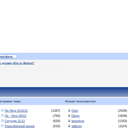
о должен уйти из Депора?
итаемые темы:
Лучшие пользователи:
Ла-Лига 2010/11
(1267)
Obsi
(2428)
Ла - Лига 09/10
(764)
Diego
(1828)
Сегунда 11/12
(626)
lasturkos
(1332)
Трансферный рынок
(516)
Valeron
(1114)