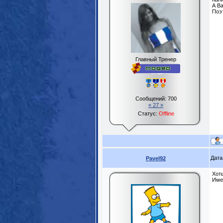
А Ва
Поэ
Главный Тренер
Сообщений:
700
« 27 »
Статус:
Offline
Дата
Pavel92
Хоть
Имен