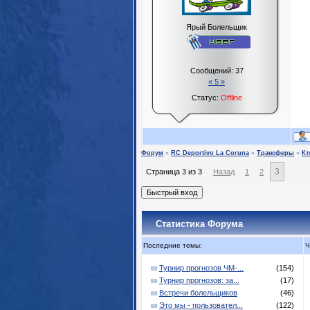
Ярый Болельщик
Сообщений:
37
« 5 »
Статус:
Offline
Форум
»
RC Deportivo La Coruna
»
Трансферы
»
Кт
3
Страница
3
из
3
Назад
1
2
Статистика Форума
Последние темы:
Ч
Турнир прогнозов ЧМ-...
(154)
Турнир прогнозов: за...
(17)
Встречи болельщиков
(46)
Это мы - пользовател...
(122)