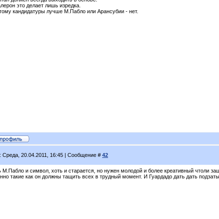
лерон это делает лишь изредка.
тому кандидатуры лучше М.Пабло или Арансубии - нет.
: Среда, 20.04.2011, 16:45 | Сообщение #
42
 М.Пабло и символ, хоть и старается, но нужен молодой и более креативный чтоли защ
но такие как он должны тащить всех в трудный момент. И Гуардадо дать дать подзаты