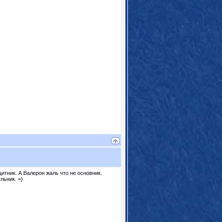
итник. А Валерон жаль что не основник.
льник. =)