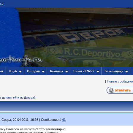
2.0
ьи
Клуб
История
Команда
Сезон 2026/27
Болельщику
[
Новые сообщени
о должен уйти из Депора?
: Среда, 20.04.2011, 16:36 | Сообщение #
41
ему Валерон не капитан? Это элементарно.
итан должен всегда выходить в основе.