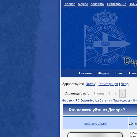
Главная
·
Форум
·
Контакты
·
Регистрация
·
RSS 
Главная
Форум
Блог
Стат
3дравствуйте,
Гость
! |
Регистрация
|
Вход
|
3
Страница
3
из
3
Назад
1
2
Форум
»
RC Deportivo La Coruna
»
Трансферы
»
Кт
Кто должен уйти из Депора?
Дата
enblanquiazul
Поч
Кап