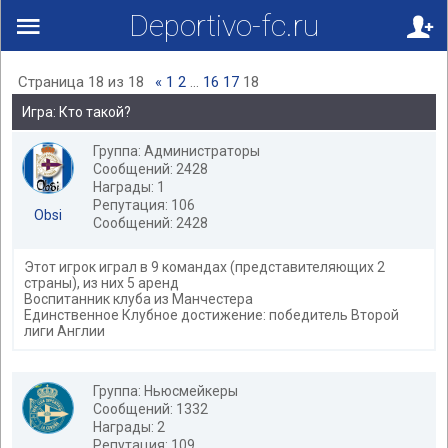
Deportivo-fc.ru
Страница
18
из
18
«
1
2
…
16
17
18
Игра: Кто такой?
Группа: Администраторы
Сообщений: 2428
Награды: 1
Репутация: 106
Obsi
Сообщений: 2428
Этот игрок играл в 9 командах (представителяющих 2
страны), из них 5 аренд
Воспитанник клуба из Манчестера
Единственное Клубное достижение: победитель Второй
лиги Англии
Группа: Ньюсмейкеры
Сообщений: 1332
Награды: 2
Репутация: 109