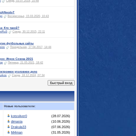
i
Среда, 03.07.2019, 10:48
istANecdoT
go
Воскресенье, 15.03.2020, 10:43
ра: Кто такой?
poRuS
Среда, 30.12.2015, 22:11
угие футбольные сайты
sios
Понедельник, 17.04.2017, 14:44
рос: Игрок Сезона 20/21
ор
Пятница, 21.05.2021, 18:42
ектронное уголовное дело
turkos
Среда, 18.12.2024, 07:34
Новые пользователи:
kotssilver0
(28.07.2026)
dimasta
(10.06.2026)
Drakula33
(07.06.2026)
Mi4man
(31.05.2026)