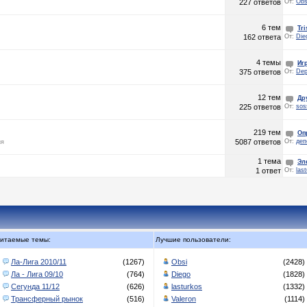
227 ответов
От:
Obs
6 тем
Tr
162 ответа
От:
Die
4 темы
Иг
375 ответов
От:
De
12 тем
Др
225 ответов
От:
sos
219 тем
Оп
5087 ответов
От:
деп
ия
1 тема
Эл
1 ответ
От:
las
итаемые темы:
Лучшие пользователи:
Ла-Лига 2010/11
(1267)
Obsi
(2428)
Ла - Лига 09/10
(764)
Diego
(1828)
Сегунда 11/12
(626)
lasturkos
(1332)
Трансферный рынок
(516)
Valeron
(1114)