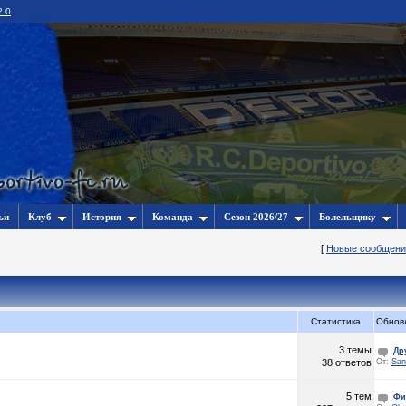
2.0
ьи
Клуб
История
Команда
Сезон 2026/27
Болельщику
[
Новые сообщени
Статистика
Обнов
3 темы
Др
38 ответов
От:
San
5 тем
Фи