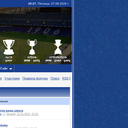
20:27
, Пятница, 07.08.2026 г.
Сайт
я
·
Участники
·
Правила форума
·
Поиск
·
RSS
]
ления
угие виды спорта
e
Четверг, 21.11.2013, 21:51
льмы