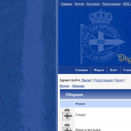
Главная
·
Форум
·
Контакты
·
Регистрация
·
RSS 
Главная
Форум
Блог
Стат
3дравствуйте,
Гость
! |
Регистрация
|
Вход
|
Форум
»
Общение
Общение
Форум
Спорт
Кино и музыка