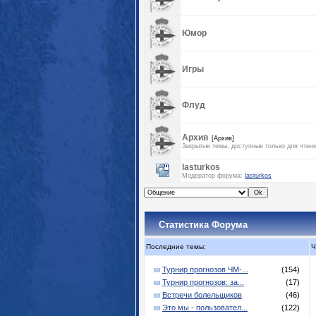
Юмор
Игры
Флуд
Архив
[Архив]
Закрытые темы, доступные только для чтен
lasturkos
Модератор форума:
lasturkos
Статистика Форума
Последние темы:
Ч
Турнир прогнозов ЧМ-...
(154)
Турнир прогнозов: за...
(17)
Встречи болельщиков
(46)
Это мы - пользовател...
(122)