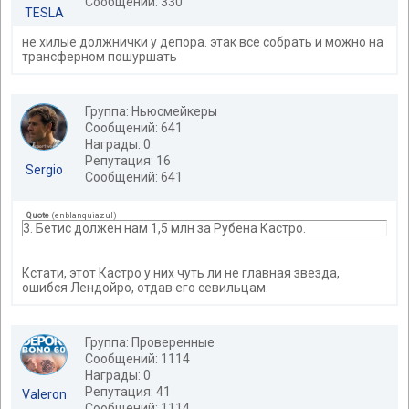
Сообщений: 330
TESLA
не хилые должнички у депора. этак всё собрать и можно на
трансферном пошуршать
Группа: Ньюсмейкеры
Сообщений: 641
Награды: 0
Репутация: 16
Sergio
Сообщений: 641
Quote
(
enblanquiazul
)
3. Бетис должен нам 1,5 млн за Рубена Кастро.
Кстати, этот Кастро у них чуть ли не главная звезда,
ошибся Лендойро, отдав его севильцам.
Группа: Проверенные
Сообщений: 1114
Награды: 0
Репутация: 41
Valeron
Сообщений: 1114