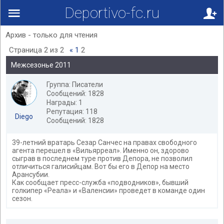
Deportivo-fc.ru
Архив - только для чтения
Страница
2
из
2
«
1
2
Межсезонье 2011
Группа: Писатели
Сообщений: 1828
Награды: 1
Репутация: 118
Diego
Сообщений: 1828
39-летний вратарь Сезар Санчес на правах свободного
агента перешел в «Вильярреал». Именно он, здорово
сыграв в последнем туре против Депора, не позволил
отличиться галисийцам. Вот бы его в Депор на место
Арансубии.
Как сообщает пресс-служба «подводников», бывший
голкипер «Реала» и «Валенсии» проведет в команде один
сезон.