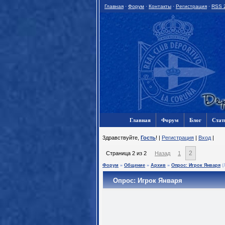
Главная
·
Форум
·
Контакты
·
Регистрация
·
RSS 
Главная
Форум
Блог
Стат
3дравствуйте,
Гость
! |
Регистрация
|
Вход
|
2
Страница
2
из
2
Назад
1
Форум
»
Общение
»
Архив
»
Опрос: Игрок Января
(
Опрос: Игрок Января