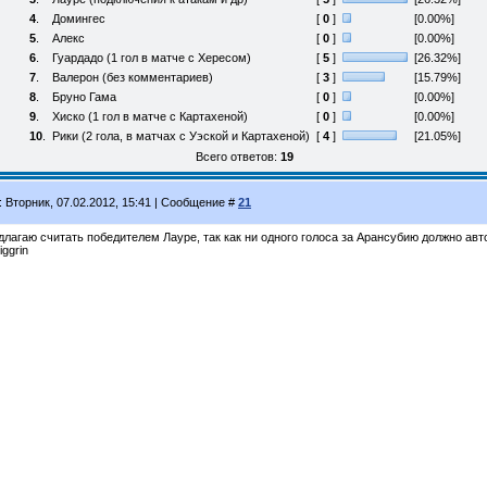
4
.
Домингес
[
0
]
[0.00%]
5
.
Алекс
[
0
]
[0.00%]
6
.
Гуардадо (1 гол в матче с Хересом)
[
5
]
[26.32%]
7
.
Валерон (без комментариев)
[
3
]
[15.79%]
8
.
Бруно Гама
[
0
]
[0.00%]
9
.
Хиско (1 гол в матче с Картахеной)
[
0
]
[0.00%]
10
.
Рики (2 гола, в матчах с Уэской и Картахеной)
[
4
]
[21.05%]
Всего ответов:
19
: Вторник, 07.02.2012, 15:41 | Сообщение #
21
длагаю считать победителем Лауре, так как ни одного голоса за Арансубию должно ав