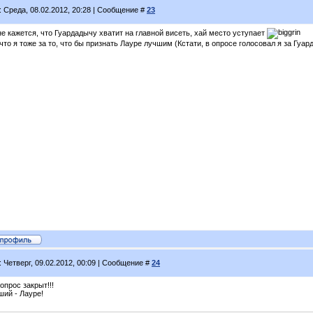
: Среда, 08.02.2012, 20:28 | Сообщение #
23
е кажется, что Гуардадычу хватит на главной висеть, хай место уступает
что я тоже за то, что бы признать Лауре лучшим (Кстати, в опросе голосовал я за Гуар
: Четверг, 09.02.2012, 00:09 | Сообщение #
24
опрос закрыт!!!
ший - Лауре!