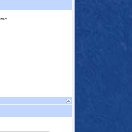
дадо)