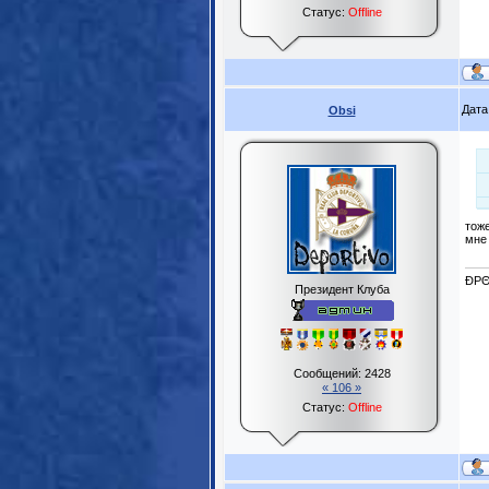
Статус:
Offline
Дата
Obsi
тож
мне
ĐPΘ
Президент Клуба
Сообщений:
2428
« 106 »
Статус:
Offline