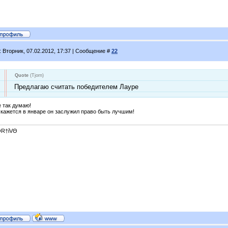
: Вторник, 07.02.2012, 17:37 | Сообщение #
22
Quote
(
Tjorn
)
Предлагаю считать победителем Лауре
е так думаю!
 кажется в январе он заслужил право быть лучшим!
R†ίVΘ