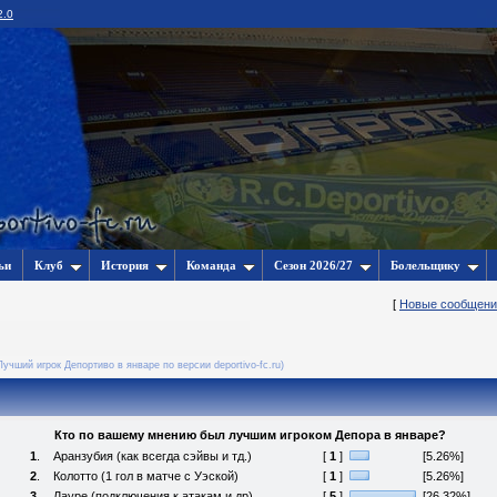
2.0
ьи
Клуб
История
Команда
Сезон 2026/27
Болельщику
[
Новые сообщени
Лучший игрок Депортиво в январе по версии deportivo-fc.ru)
Кто по вашему мнению был лучшим игроком Депора в январе?
1
.
Аранзубия (как всегда сэйвы и тд.)
[
1
]
[5.26%]
2
.
Колотто (1 гол в матче с Уэской)
[
1
]
[5.26%]
3
.
Лауре (подключения к атакам и др)
[
5
]
[26.32%]