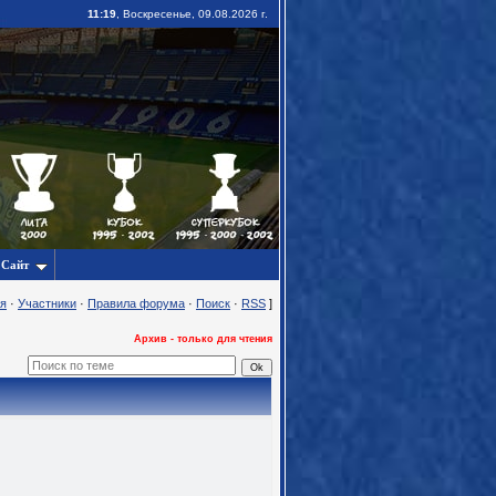
11:19
, Воскресенье, 09.08.2026 г.
Сайт
я
·
Участники
·
Правила форума
·
Поиск
·
RSS
]
Архив - только для чтения