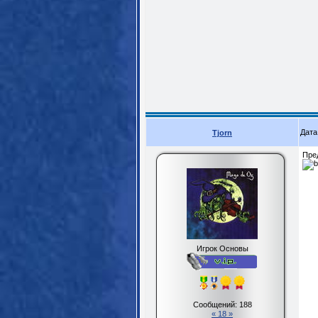
Дата
Tjorn
Пре
Игрок Основы
Сообщений:
188
« 18 »