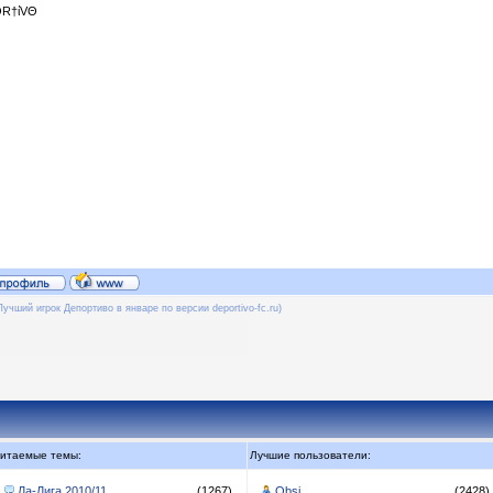
R†ίVΘ
Лучший игрок Депортиво в январе по версии deportivo-fc.ru)
итаемые темы:
Лучшие пользователи:
Ла-Лига 2010/11
(1267)
Obsi
(2428)