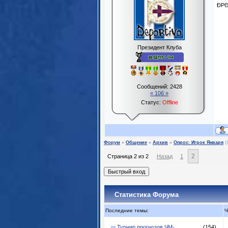
ĐPΘ
Президент Клуба
Сообщений:
2428
« 106 »
Статус:
Offline
Форум
»
Общение
»
Архив
»
Опрос: Игрок Января
(
2
Страница
2
из
2
Назад
1
Статистика Форума
Последние темы:
Ч
Турнир прогнозов ЧМ-...
(154)