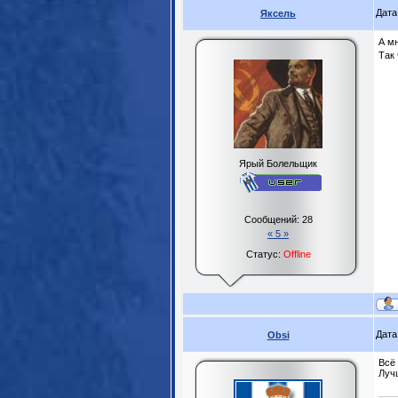
Дата
Яксель
А мн
Так 
Ярый Болельщик
Сообщений:
28
« 5 »
Статус:
Offline
Дата
Obsi
Всё 
Луч