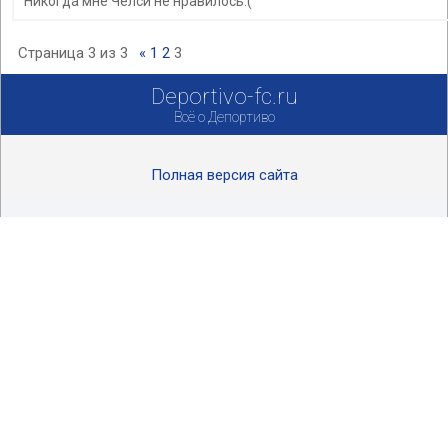
Никогда мне Челси не нравилось:(
Страница
3
из
3
«
1
2
3
Deportivo-fc.ru
Всё о Депортиво
Полная версия сайта