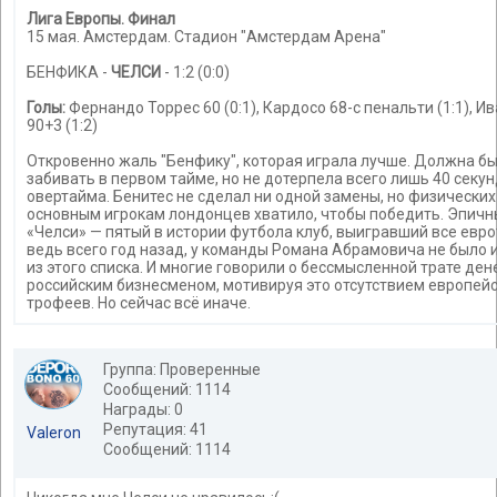
Лига Европы. Финал
15 мая. Амстердам. Стадион "Амстердам Арена"
БЕНФИКА -
ЧЕЛСИ
- 1:2 (0:0)
Голы:
Фернандо Торрес 60 (0:1), Кардосо 68-с пенальти (1:1), И
90+3 (1:2)
Откровенно жаль "Бенфику", которая играла лучше. Должна б
забивать в первом тайме, но не дотерпела всего лишь 40 секун
овертайма. Бенитес не сделал ни одной замены, но физических
основным игрокам лондонцев хватило, чтобы победить. Эпичн
«Челси» — пятый в истории футбола клуб, выигравший все евр
ведь всего год назад, у команды Романа Абрамовича не было 
из этого списка. И многие говорили о бессмысленной трате ден
российским бизнесменом, мотивируя это отсутствием европей
трофеев. Но сейчас всё иначе.
Группа: Проверенные
Сообщений: 1114
Награды: 0
Репутация: 41
Valeron
Сообщений: 1114