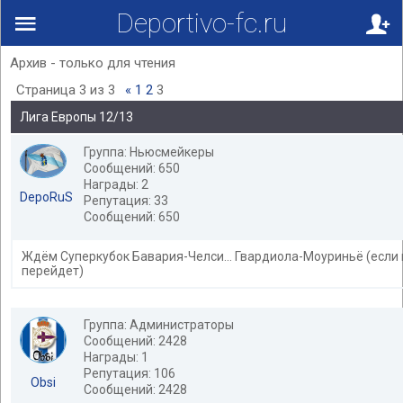
Deportivo-fc.ru
Архив - только для чтения
Страница
3
из
3
«
1
2
3
Лига Европы 12/13
Группа: Ньюсмейкеры
Сообщений: 650
Награды: 2
DepoRuS
Репутация: 33
Сообщений: 650
Ждём Суперкубок Бавария-Челси... Гвардиола-Моуриньё (если 
перейдет)
Группа: Администраторы
Сообщений: 2428
Награды: 1
Репутация: 106
Obsi
Сообщений: 2428