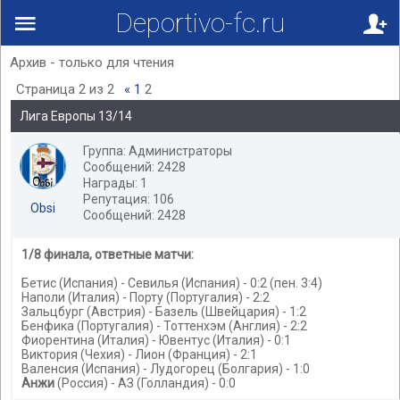
Deportivo-fc.ru
Архив - только для чтения
Страница
2
из
2
«
1
2
Лига Европы 13/14
Группа: Администраторы
Сообщений: 2428
Награды: 1
Репутация: 106
Obsi
Сообщений: 2428
1/8 финала, ответные матчи:
Бетис (Испания) - Севилья (Испания) - 0:2 (пен. 3:4)
Наполи (Италия) - Порту (Португалия) - 2:2
Зальцбург (Австрия) - Базель (Швейцария) - 1:2
Бенфика (Португалия) - Тоттенхэм (Англия) - 2:2
Фиорентина (Италия) - Ювентус (Италия) - 0:1
Виктория (Чехия) - Лион (Франция) - 2:1
Валенсия (Испания) - Лудогорец (Болгария) - 1:0
Анжи
(Россия) - АЗ (Голландия) - 0:0