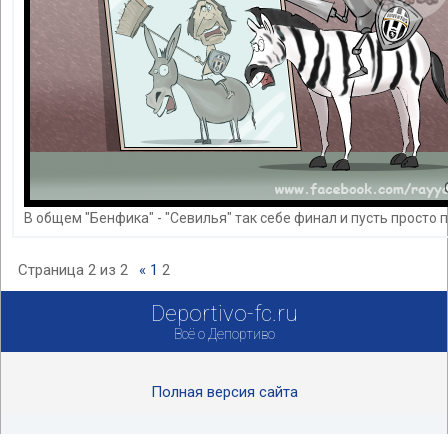
В общем "Бенфика" - "Севилья" так себе финал и пусть просто
Страница
2
из
2
«
1
2
Deportivo-fc.ru
Всё о Депортиво
Полная версия сайта