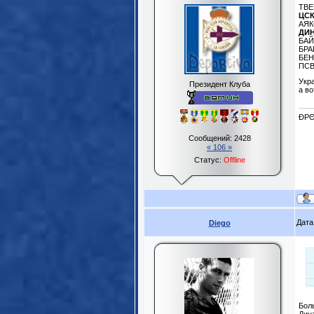
ТВЕ
ЦСК
АЯК
ДИН
БАЙ
БРА
БЕН
ПСВ
Укр
Президент Клуба
а во
ĐPΘ
Сообщений:
2428
« 106 »
Статус:
Offline
Дата
Diego
Бол