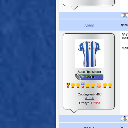
Дата
депор
да 
дос
МА
Вице Президент
Сообщений:
498
« 82 »
Статус:
Offline