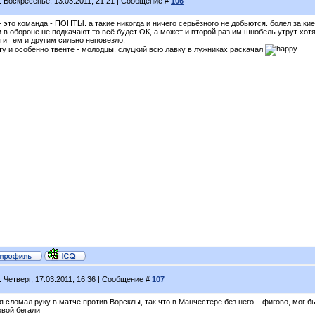
: Воскресенье, 13.03.2011, 21:21 | Сообщение #
106
 это команда - ПОНТЫ. а такие никогда и ничего серьёзного не добьются. болел за кие
 в обороне не подкачают то всё будет ОК, а может и второй раз им шнобель утрут хотя
 и тем и другим сильно неповезло.
ту и особенно твенте - молодцы. слуцкий всю лавку в лужниках раскачал
: Четверг, 17.03.2011, 16:36 | Сообщение #
107
 сломал руку в матче против Ворсклы, так что в Манчестере без него... фигово, мог б
овой бегали