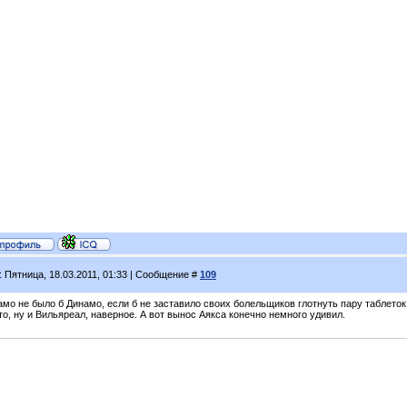
: Пятница, 18.03.2011, 01:33 | Сообщение #
109
мо не было б Динамо, если б не заставило своих болельщиков глотнуть пару таблеток
о, ну и Вильяреал, наверное. А вот вынос Аякса конечно немного удивил.