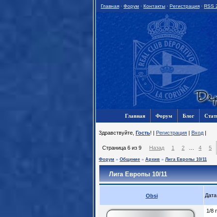
Главная
·
Форум
·
Контакты
·
Регистрация
·
RSS 
Главная
Форум
Блог
Стат
3дравствуйте,
Гость
! |
Регистрация
|
Вход
|
Страница
6
из
9
Назад
1
2
…
4
5
Форум
»
Общение
»
Архив
»
Лига Европы 10/11
Лига Европы 10/11
Дата
Obsi
1/8