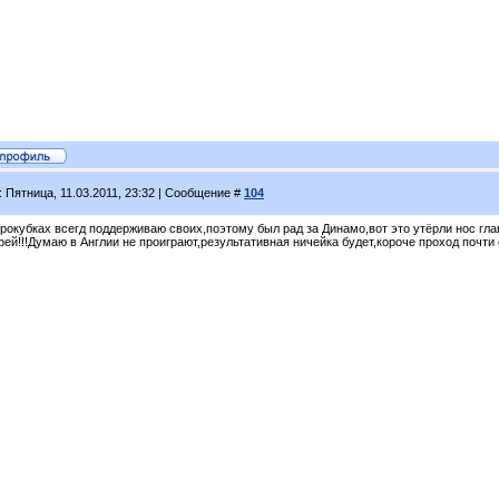
: Пятница, 11.03.2011, 23:32 | Сообщение #
104
врокубках всегд поддерживаю своих,поэтому был рад за Динамо,вот это утёрли нос гл
фей!!!Думаю в Англии не проиграют,результативная ничейка будет,короче проход почти