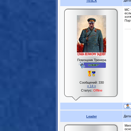
Дата
TESLA
МС -
если
хотя
Пор
Помощник Тренера
Сообщений:
330
« 14 »
Статус:
Offline
Дата
Leader
Миля
осн