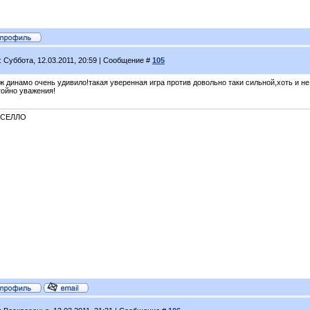
: Суббота, 12.03.2011, 20:59 | Сообщение #
105
уж динамо очень удивило!такая уверенная игра против довольно таки сильной,хоть и 
тойно уважения!
КСЕЛЛО