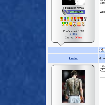
Дина
Воо
Президент Клуба
With
Сообщений:
1828
« 118 »
Статус:
Offline
Дата
Leader
я бы
игре
Бла