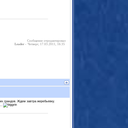
Сообщение отредактировал
-
Четверг, 17.03.2011, 16:35
Leader
их грандов. Ждем завтра жеребьевку.
..