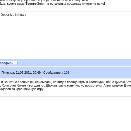
мо победило уверенно, но уверенности в его проходе нет!
бще, кроме пары Твенте-Зенит, в остальных проходах ничего не ясно!
 Deportivo in heart!!!
: Пятница, 11.03.2011, 20:49 | Сообщение #
103
 и Зенит не спешил бы списывать, не видел правда игры в Голландии, но не думаю, ч
. Хотя счет более чем удивил. Шансов мало конечно, но посмотрим. А вот родное Дин
годарен за красивейшую игру.