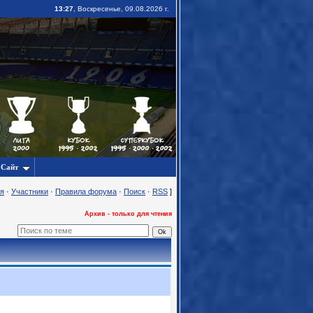
13:27
, Воскресенье, 09.08.2026 г.
Сайт
я
·
Участники
·
Правила форума
·
Поиск
·
RSS
]
Архив - только для чтения