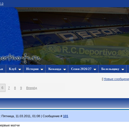
2.0
ьи
Клуб
История
Команда
Сезон 2026/27
Болельщику
[
Новые сообщени
6
7
8
9
Вперёд
: Пятница, 11.03.2011, 01:08 | Сообщение #
101
 первые матчи