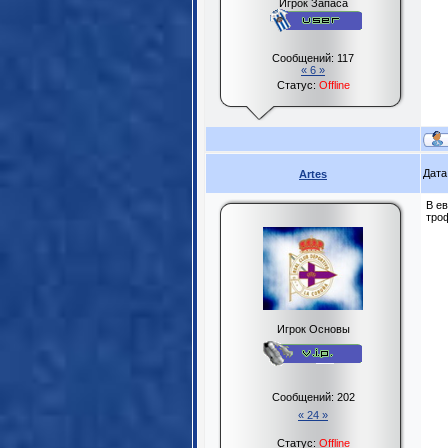
Игрок Запаса
Сообщений:
117
« 6 »
Статус:
Offline
Дата
Artes
В е
тро
Игрок Основы
Сообщений:
202
« 24 »
Статус:
Offline