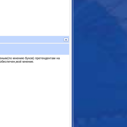
авным(по мнению буков) претендентам на
 обеспечен,моё мнение.