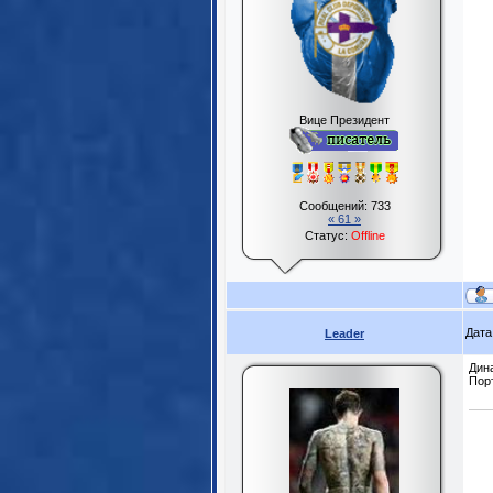
Вице Президент
Сообщений:
733
« 61 »
Статус:
Offline
Дата
Leader
Дина
Порт