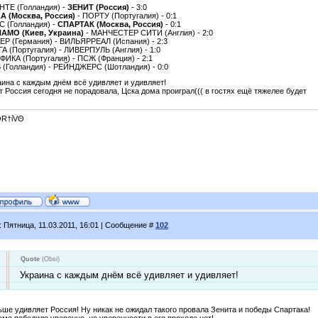
НТЕ (Голландия) -
ЗЕНИТ (Россия)
- 3:0
А (Москва, Россия)
- ПОРТУ (Португалия) - 0:1
С (Голландия) -
СПАРТАК (Москва, Россия)
- 0:1
АМО (Киев, Украина)
- МАНЧЕСТЕР СИТИ (Англия) - 2:0
ЕР (Германия) - ВИЛЬЯРРЕАЛ (Испания) - 2:3
ГА (Португалия) - ЛИВЕРПУЛЬ (Англия) - 1:0
ФИКА (Португалия) - ПСЖ (Франция) - 2:1
 (Голландия) - РЕЙНДЖЕРС (Шотландия) - 0:0
аина с каждым днём всё удивляет и удивляет!
т Россия сегодня не порадовала, Цска дома проиграл((( в гостях ещё тяжелее будет
R†ίVΘ
: Пятница, 11.03.2011, 16:01 | Сообщение #
102
Quote
(
Obsi
)
Украина с каждым днём всё удивляет и удивляет!
ьше удивляет Россия! Ну никак не ожидал такого провала Зенита и победы Спартака!