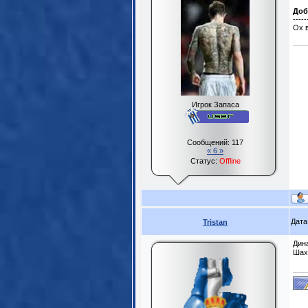
Доб
-----
Ох 
Игрок Запаса
Сообщений:
117
« 6 »
Статус:
Offline
Дата
Tristan
Дин
Шах