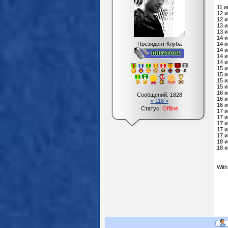
11 
12 
12 и
13 
13 
14 
Президент Клуба
14 
14 и
14 
14 
15 и
15 
15 и
15 и
16 
Сообщений:
1828
16 
« 118 »
16 
Статус:
Offline
17 и
17 и
17 
17 и
17 и
18 
18 
With