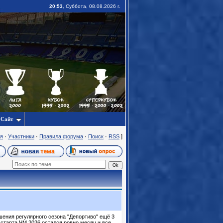
20:53
, Суббота, 08.08.2026 г.
Сайт
я
·
Участники
·
Правила форума
·
Поиск
·
RSS
]
шения регулярного сезона "Депортиво" ещё 3
 старта ЧМ 2026 остался ровно месяц и все