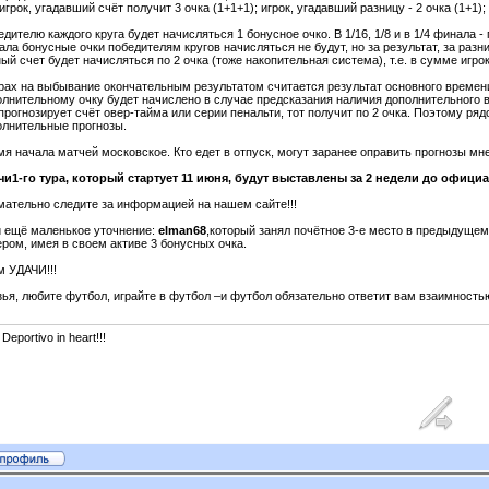
 игрок, угадавший счёт получит 3 очка (1+1+1); игрок, угадавший разницу - 2 очка (1+1)
дителю каждого круга будет начисляться 1 бонусное очко. В 1/16, 1/8 и в 1/4 финала 
ла бонусные очки победителям кругов начисляться не будут, но за результат, за разни
ый счет будет начисляться по 2 очка (тоже накопительная система), т.е. в сумме игро
грах на выбывание окончательным результатом считается результат основного времени
олнительному очку будет начислено в случае предсказания наличия дополнительного в
прогнозирует счёт овер-тайма или серии пенальти, тот получит по 2 очка. Поэтому ря
олнительные прогнозы.
я начала матчей московское. Кто едет в отпуск, могут заранее оправить прогнозы мне
чи1-го тура, который стартует 11 июня, будут выставлены за 2 недели до офици
мательно следите за информацией на нашем сайте!!!
и ещё маленькое уточнение:
elman68
,который занял почётное 3-е место в предыдущем
ером, имея в своем активе 3 бонусных очка.
м УДАЧИ!!!
зья, любите футбол, играйте в футбол –и футбол обязательно ответит вам взаимность
 Deportivo in heart!!!