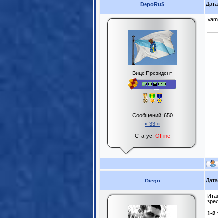
Дата
DepoRuS
Vamo
Вице Президент
Сообщений:
650
« 33 »
Статус:
Offline
Дата
Diego
Итак
зре
1-й 