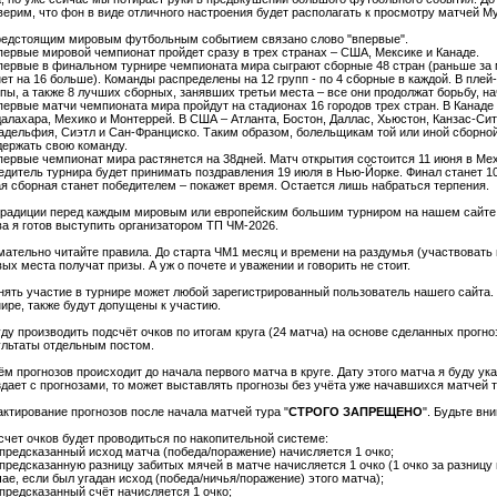
верим, что фон в виде отличного настроения будет располагать к просмотру матчей М
редстоящим мировым футбольным событием связано слово "впервые".
Впервые мировой чемпионат пройдет сразу в трех странах – США, Мексике и Канаде.
Впервые в финальном турнире чемпионата мира сыграют сборные 48 стран (раньше за 
нет на 16 больше). Команды распределены на 12 групп - по 4 сборные в каждой. В пле
пы, а также 8 лучших сборных, занявших третьи места – все они продолжат борьбу, на
первые матчи чемпионата мира пройдут на стадионах 16 городов трех стран. В Канаде 
далахара, Мехико и Монтеррей. В США – Атланта, Бостон, Даллас, Хьюстон, Канзас-Си
адельфия, Сиэтл и Сан-Франциско. Таким образом, болельщикам той или иной сборно
держать свою команду.
Впервые чемпионат мира растянется на 38дней. Матч открытия состоится 11 июня в Мех
едитель турнира будет принимать поздравления 19 июля в Нью-Йорке. Финал станет 1
ая сборная станет победителем – покажет время. Остается лишь набраться терпения.
традиции перед каждым мировым или европейским большим турниром на нашем сайте 
ва я готов выступить организатором ТП ЧМ-2026.
мательно читайте правила. До старта ЧМ1 месяц и времени на раздумья (участвовать и
ых места получат призы. А уж о почете и уважении и говорить не стоит.
нять участие в турнире может любой зарегистрированный пользователь нашего сайта
нире, также будут допущены к участию.
ду производить подсчёт очков по итогам круга (24 матча) на основе сделанных прогн
ультаты отдельным постом.
м прогнозов происходит до начала первого матча в круге. Дату этого матча я буду ука
здает с прогнозами, то может выставлять прогнозы без учёта уже начавшихся матчей т
актирование прогнозов после начала матчей тура "
СТРОГО ЗАПРЕЩЕНО
". Будьте вн
счет очков будет проводиться по накопительной системе:
 предсказанный исход матча (победа/поражение) начисляется 1 очко;
 предсказанную разницу забитых мячей в матче начисляется 1 очко (1 очко за разницу
ае, если был угадан исход (победа/ничья/поражение) этого матча);
 предсказанный счёт начисляется 1 очко;