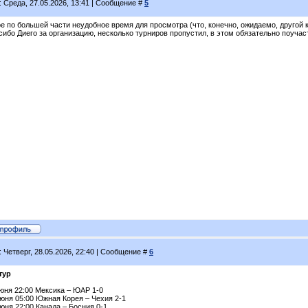
: Среда, 27.05.2026, 13:41 | Сообщение #
5
е по большей части неудобное время для просмотра (что, конечно, ожидаемо, другой к
сибо Диего за организацию, несколько турниров пропустил, в этом обязательно поучас
: Четверг, 28.05.2026, 22:40 | Сообщение #
6
тур
июня 22:00 Мексика – ЮАР 1-0
июня 05:00 Южная Корея – Чехия 2-1
юня 22:00 Канада – Босния 0-1