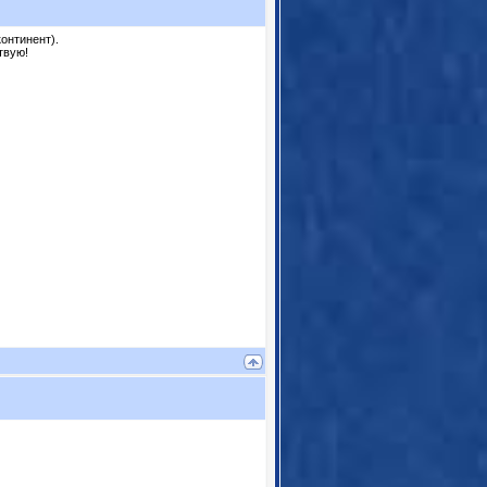
онтинент).
твую!