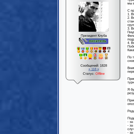
мы 
С п
1. 
2. 
ста
груп
3. В
Гва
Президент Клуба
Фил
под
4. 
Поб
Как
По 
сно
Сообщений:
1828
Вни
« 118 »
перв
Статус:
Offline
При
тур
Я бу
рез
Приё
опо
Ред
Под
- за
- за
случ
- за