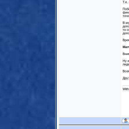
Т.е.
Побе
фина
точн
В и
доп
то с
доп
Врем
Мат
Вни
Ну 
лид
Все
Дру
With