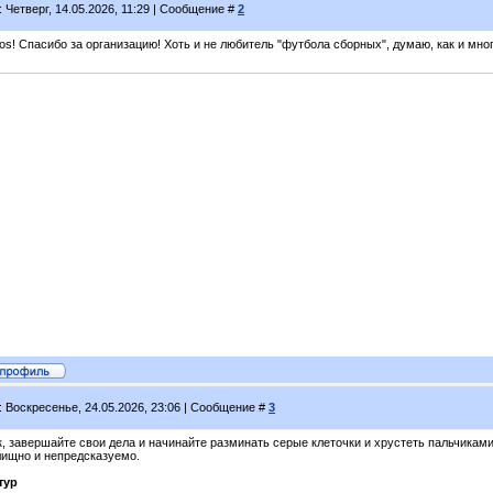
: Четверг, 14.05.2026, 11:29 | Сообщение #
2
s! Спасибо за организацию! Хоть и не любитель "футбола сборных", думаю, как и мног
: Воскресенье, 24.05.2026, 23:06 | Сообщение #
3
, завершайте свои дела и начинайте разминать серые клеточки и хрустеть пальчиками.
лищно и непредсказуемо.
тур