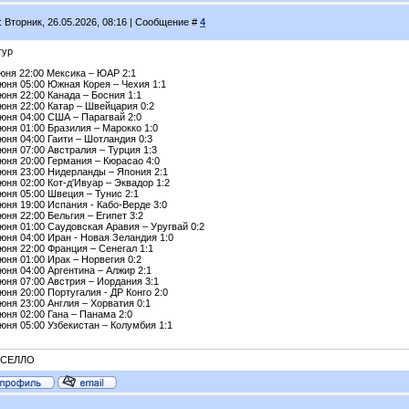
: Вторник, 26.05.2026, 08:16 | Сообщение #
4
тур
июня 22:00 Мексика – ЮАР 2:1
июня 05:00 Южная Корея – Чехия 1:1
юня 22:00 Канада – Босния 1:1
юня 22:00 Катар – Швейцария 0:2
июня 04:00 США – Парагвай 2:0
юня 01:00 Бразилия – Марокко 1:0
юня 04:00 Гаити – Шотландия 0:3
юня 07:00 Австралия – Турция 1:3
юня 20:00 Германия – Кюрасао 4:0
июня 23:00 Нидерланды – Япония 2:1
юня 02:00 Кот-д'Ивуар – Эквадор 1:2
юня 05:00 Швеция – Тунис 2:1
юня 19:00 Испания - Кабо-Верде 3:0
юня 22:00 Бельгия – Египет 3:2
юня 01:00 Саудовская Аравия – Уругвай 0:2
юня 04:00 Иран - Новая Зеландия 1:0
юня 22:00 Франция – Сенегал 1:1
юня 01:00 Ирак – Норвегия 0:2
юня 04:00 Аргентина – Алжир 2:1
юня 07:00 Австрия – Иордания 3:1
юня 20:00 Португалия - ДР Конго 2:0
юня 23:00 Англия – Хорватия 0:1
юня 02:00 Гана – Панама 2:0
юня 05:00 Узбекистан – Колумбия 1:1
КСЕЛЛО