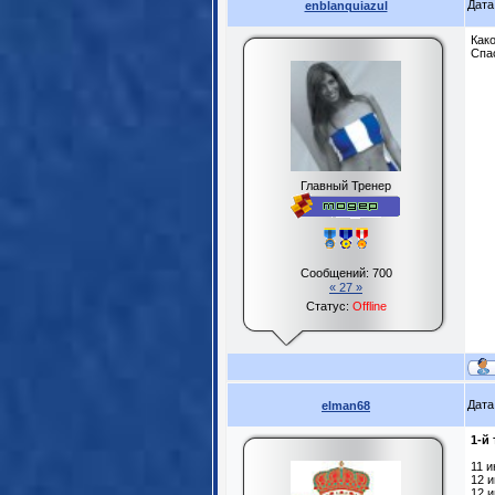
Дата
enblanquiazul
Како
Спа
Главный Тренер
Сообщений:
700
« 27 »
Статус:
Offline
Дата
elman68
1-й 
11 
12 
12 и