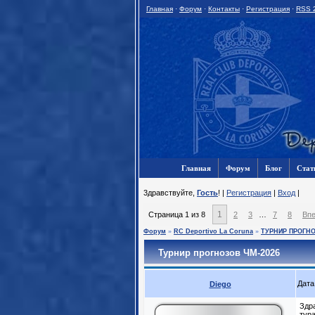
Главная
·
Форум
·
Контакты
·
Регистрация
·
RSS 
Главная
Форум
Блог
Стат
3дравствуйте,
Гость
! |
Регистрация
|
Вход
|
1
Страница
1
из
8
2
3
…
7
8
Вп
Форум
»
RC Deportivo La Coruna
»
ТУРНИР ПРОГН
Турнир прогнозов ЧМ-2026
Дата
Diego
Здр
тур