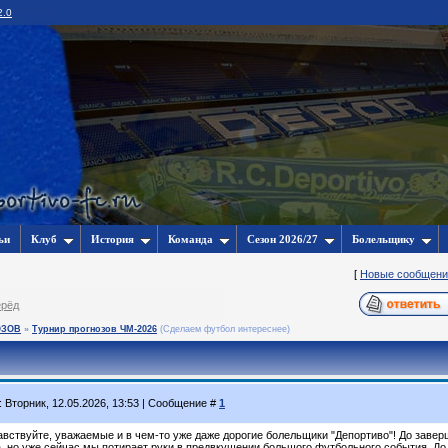
2.0
ьи
Клуб
История
Команда
Сезон 2026/27
Болельщику
[
Новые сообщени
ерёд
ОЗОВ
»
Турнир прогнозов ЧМ-2026
(Сделаем футбол интереснее)
: Вторник, 12.05.2026, 13:53 | Сообщение #
1
авствуйте, уважаемые и в чем-то уже даже дорогие болельщики "Депортиво"! До завер
а, но уже сейчас мы потирает руки в предвкушении большого футбольного события. До