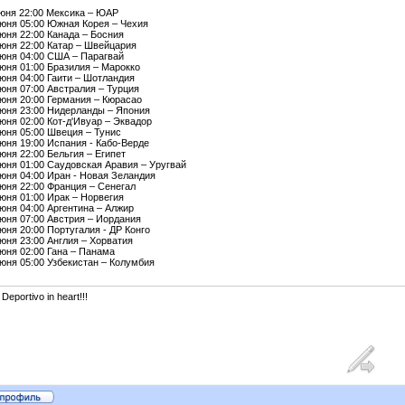
июня 22:00 Мексика – ЮАР
июня 05:00 Южная Корея – Чехия
юня 22:00 Канада – Босния
июня 22:00 Катар – Швейцария
июня 04:00 США – Парагвай
июня 01:00 Бразилия – Марокко
июня 04:00 Гаити – Шотландия
юня 07:00 Австралия – Турция
июня 20:00 Германия – Кюрасао
июня 23:00 Нидерланды – Япония
юня 02:00 Кот-д'Ивуар – Эквадор
июня 05:00 Швеция – Тунис
юня 19:00 Испания - Кабо-Верде
юня 22:00 Бельгия – Египет
июня 01:00 Саудовская Аравия – Уругвай
июня 04:00 Иран - Новая Зеландия
июня 22:00 Франция – Сенегал
юня 01:00 Ирак – Норвегия
юня 04:00 Аргентина – Алжир
июня 07:00 Австрия – Иордания
юня 20:00 Португалия - ДР Конго
юня 23:00 Англия – Хорватия
июня 02:00 Гана – Панама
июня 05:00 Узбекистан – Колумбия
 Deportivo in heart!!!