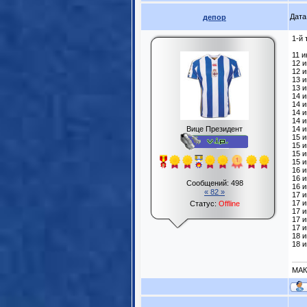
Дата
депор
1-й 
11 
12 
12 и
13 и
13 
14 и
14 и
14 и
14 и
Вице Президент
14 
15 и
15 и
15 и
15 и
16 и
16 и
Сообщений:
498
16 и
« 82 »
17 и
17 и
Статус:
Offline
17 и
17 и
17 и
18 и
18 и
МА