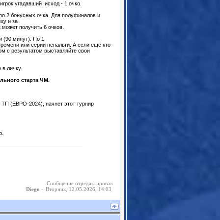
; игрок угадавший исход - 1 очко.
- по 2 бонусных очка. Для полуфиналов и
цу и за
к может получить 6 очков.
 (90 минут). По 1
ремени или серии пенальти. А если ещё кто-
дом с результатом выставляйте свои
 в личку.
ального старта ЧМ.
 ТП (ЕВРО-2024), начнет этот турнир
ю.
Сообщение отредактировал
-
Вторник, 12.05.2026, 14:03
Diego