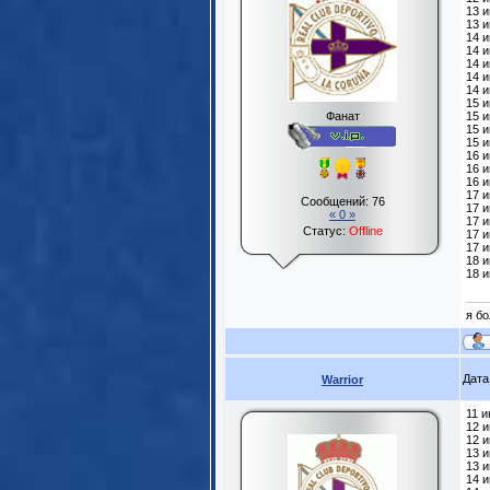
13 и
13 
14 и
14 и
14 и
14 и
14 
15 и
Фанат
15 и
15 и
15 и
16 и
16 и
16 и
17 и
Сообщений:
76
17 и
« 0 »
17 и
Статус:
Offline
17 и
17 и
18 и
18 и
я бо
Дата
Warrior
11 и
12 
12 и
13 и
13 
14 и