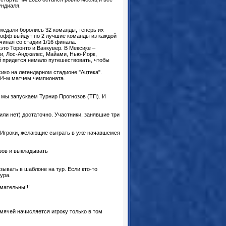
ундиаля.
медали боролись 32 команды, теперь их
й-офф выйдут по 2 лучшие команды из каждой
чиная со стадии 1/16 финала.
это Торонто и Ванкувер. В Мексике –
ти, Лос-Анджелес, Майами, Нью-Йорк,
й придется немало путешествовать, чтобы
ико на легендарном стадионе "Ацтека".
04-м матчем чемпионата.
мы запускаем Турнир Прогнозов (ТП). И
ли нет) достаточно. Участники, занявшие три
. Игроки, желающие сыграть в уже начавшемся
озов и выкладывать
зывать в шаблоне на тур. Если кто-то
ура.
имательны!!!
 мячей начисляется игроку только в том