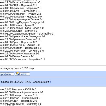
юня 22:00 Катар – Швейцария 1-3
июня 04:00 США – Парагвай 2-1
юня 01:00 Бразилия – Марокко 2-0
юня 04:00 Гаити – Шотландия 0-1
юня 07:00 Австралия – Турция 2-2
юня 20:00 Германия – Кюрасао 6-0
июня 23:00 Нидерланды – Япония 2-1
юня 02:00 Кот-д'Ивуар – Эквадор 1-2
юня 05:00 Швеция – Тунис 3-0
юня 19:00 Испания - Кабо-Верде 4-0
юня 22:00 Бельгия – Египет 4-1
юня 01:00 Саудовская Аравия – Уругвай 0-2
юня 04:00 Иран - Новая Зеландия 2-1
юня 22:00 Франция – Сенегал 2-1
юня 01:00 Ирак – Норвегия 0-2
юня 04:00 Аргентина – Алжир 2-0
юня 07:00 Австрия – Иордания 3-0
юня 20:00 Португалия - ДР Конго 3-0
юня 23:00 Англия – Хорватия 2-1
юня 02:00 Гана – Панама 2-1
юня 05:00 Узбекистан – Колумбия 1-1
лельщик депора с 1992 года
: Среда, 03.06.2026, 13:56 | Сообщение #
7
юня 22:00 Мексика – ЮАР 2- 0
июня 05:00 Южная Корея – Чехия 1-1
юня 22:00 Канада – Босния 1-1
юня 22:00 Катар – Швейцария 0-2
июня 04:00 США – Парагвай 2-0
юня 01:00 Бразилия – Марокко 3-1