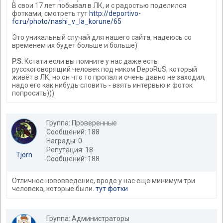
В свои 17 лет побывал в ЛК, и с радостью поделился
фотками, смотреть тут
http://deportivo-
fc.ru/photo/nashi_v_la_korune/65
Это уникальный случай для нашего сайта, надеюсь со
временем их будет больше и больше)
P.S.
Кстати если вы помните у нас даже есть
русскоговорящий человек под ником DepoRuS, который
живёт в ЛК, но он что то пропал и очень давно не заходил,
надо его как нибудь словить - взять интервью и фоток
попросить)))
Группа: Проверенные
Сообщений: 188
Награды: 0
Репутация: 18
Tjorn
Сообщений: 188
Отличное нововведение, вроде у нас еще минимум три
человека, которые были.
тут фотки
Группа: Администраторы