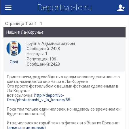
Deportivo-fc.ru
Страница
1
из
1
1
Наши в Ла-Корунье
Группа: Администраторы
Сообщений: 2428
Награды: 1
Репутация: 106
Obsi
Сообщений: 2428
Привет всем, рад сообщить о новом нововведении нашего
сайта, называется оно Наши в Ла-Корунье
Это просто фотоальбом с вашими фотками сделанными в
Ла-Корунье
вот ссылочка:
http://deportivo-
fc.ru/photo/nashi_v_la_korune/65
Пока там только один человек, но надеюсь со временем он
будет пополняться)
Итак, человек который там на фотках это Ваан из Еревана
(
анкета
и
интервью
)