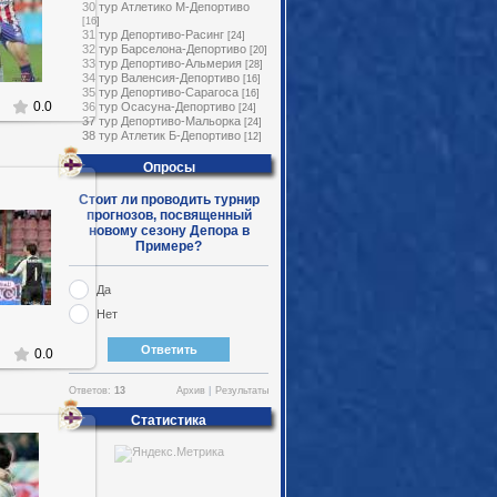
30 тур Атлетико М-Депортиво
[16]
i
31 тур Депортиво-Расинг
[24]
32 тур Барселона-Депортиво
[20]
33 тур Депортиво-Альмерия
[28]
34 тур Валенсия-Депортиво
[16]
35 тур Депортиво-Сарагоса
[16]
0.0
36 тур Осасуна-Депортиво
[24]
37 тур Депортиво-Мальорка
[24]
38 тур Атлетик Б-Депортиво
[12]
Опросы
Стоит ли проводить турнир
прогнозов, посвященный
новому сезону Депора в
10
Примере?
i
Да
Нет
0.0
Ответов:
13
Архив
|
Результаты
Статистика
10