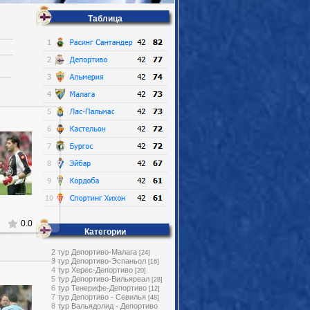
Таблица
10
i
0.0
Категории
2 тур Депортиво-Малага
[24]
3 тур Депортиво-Эспаньол
[16]
4 тур Херес-Депортиво
[20]
5 тур Депортиво-Вильяреал
[28]
6 тур Тенерифе-Депортиво
[12]
7 тур Депортиво - Севилья
[48]
8 тур Вальядолид - Депортиво
10