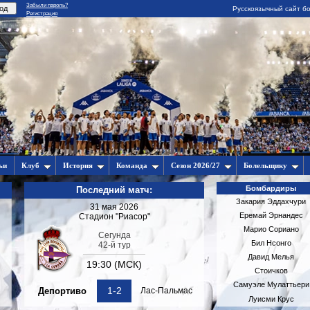
Забыли пароль?
Русскоязычный сайт бо
Регистрация
ьи
Клуб
История
Команда
Сезон 2026/27
Болельщику
Бомбардиры
Последний матч:
Закария Эддахчури
31 мая 2026
Еремай Эрнандес
Стадион "Риасор"
Марио Сориано
Сегунда
Бил Нсонго
42-й тур
Давид Мелья
19:30 (МСК)
Стоичков
Самуэле Мулаттьери
1-2
Депортиво
Лас-Пальмас
Луисми Крус