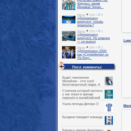
Десятый номер Ла-
Коруньи: зачем
Йеремай Эрнан...
Diego
129 »
0
«Депортиво»
вернулся, чтобы
тратить?
Diego
102 »
1
«Депортиво»
вернулся. Но главное
Lop
— он выжил
Diego
280 »
2
«Депортиво»-2000:
как «Супердепор» из
Ла-Кору...
Посл. комменты:
Будет чемпионом
Малайзии - этот клуб
безоговорочный лидер. А
вообще там очень большой
Стоичков который неплохо
испанский десант всегда был.
у нас играл в аренде
Играл Акече, а тренировал их
перешёл в малайзийский
Хиско. Лень смотреть продолжают
клуб Джохор Жарко Тазим
ли они там ещё.
Ушла легенда Депора 🙂
Man
В общем впишется Стоичков)
Булдини покидает команду
Близки к аренде Анхелиньо