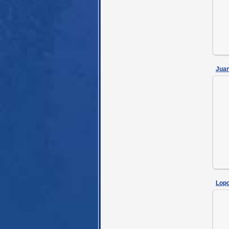
Jua
Lop