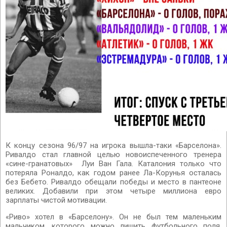
К концу сезона 96/97 на игрока вышла-таки «Барселона».
Ривалдо стал главной целью новоиспеченного тренера
«сине-гранатовых» Луи Ван Гала. Каталония только что
потеряла Роналдо, как годом ранее Ла-Корунья осталась
без Бебето. Ривалдо обещали победы и место в пантеоне
великих. Добавили при этом четыре миллиона евро
зарплаты чистой мотивации.
«Риво» хотел в «Барселону». Он не был тем маленьким
мальчиком, которого можно лишить футбольного поля.