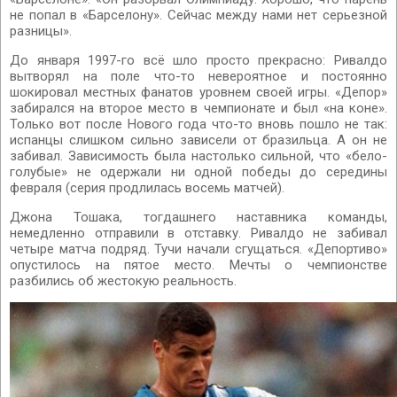
не попал в «Барселону». Сейчас между нами нет серьезной
разницы».
До января 1997-го всё шло просто прекрасно: Ривалдо
вытворял на поле что-то невероятное и постоянно
шокировал местных фанатов уровнем своей игры. «Депор»
забирался на второе место в чемпионате и был «на коне».
Только вот после Нового года что-то вновь пошло не так:
испанцы слишком сильно зависели от бразильца. А он не
забивал. Зависимость была настолько сильной, что «бело-
голубые» не одержали ни одной победы до середины
февраля (серия продлилась восемь матчей).
Джона Тошака, тогдашнего наставника команды,
немедленно отправили в отставку. Ривалдо не забивал
четыре матча подряд. Тучи начали сгущаться. «Депортиво»
опустилось на пятое место. Мечты о чемпионстве
разбились об жестокую реальность.