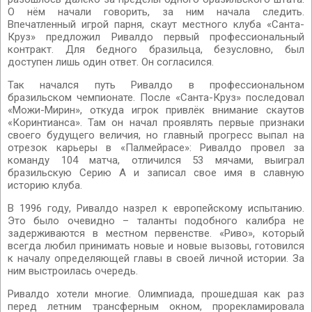
О нём начали говорить, за ним начала следить.
Впечатленный игрой парня, скаут местного клуба «Санта-
Круз» предложил Ривалдо первый профессиональный
контракт. Для бедного бразильца, безусловно, был
доступен лишь один ответ. Он согласился.
Так начался путь Ривалдо в профессиональном
бразильском чемпионате. После «Санта-Круз» последовал
«Можи-Мирин», откуда игрок привлёк внимание скаутов
«Коринтианса». Там он начал проявлять первые признаки
своего будущего величия, но главный прогресс выпал на
отрезок карьеры в «Палмейрасе»: Ривалдо провел за
команду 104 матча, отличился 53 мячами, выиграл
бразильскую Серию А и записал свое имя в славную
историю клуба.
В 1996 году, Ривалдо назрел к европейскому испытанию.
Это было очевидно – таланты подобного калибра не
задерживаются в местном первенстве. «Риво», который
всегда любил принимать новые и новые вызовы, готовился
к началу определяющей главы в своей личной истории. За
ним выстроилась очередь.
Ривалдо хотели многие. Олимпиада, прошедшая как раз
перед летним трансферным окном, прорекламировала