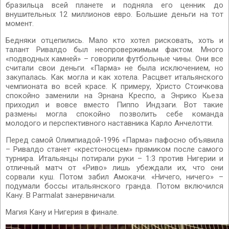
бразильца всей планете и подняла его ценник до
внушительных 12 миллионов евро. Большие деньги на тот
момент.
Бедняки отцепились. Мало кто хотел рисковать, хоть и
талант Ривалдо был неопровержимым фактом. Много
«подводных камней» – говорили футбольные чины. Они все
считали свои деньги. «Парма» не была исключением, но
закупалась. Как могла и как хотела. Расцвет итальянского
чемпионата во всей красе. К примеру, Христо Стоичкова
спокойно заменили на Эрнана Креспо, а Энрико Кьеза
приходил и вовсе вместо Пиппо Индзаги. Вот такие
размены могла спокойно позволить себе команда
молодого и перспективного наставника Карло Анчелотти.
Перед самой Олимпиадой-1996 «Парма» пафосно объявила
– Ривалдо станет «крестоносцем» прямиком после самого
турнира. Итальянцы потирали руки – 1:3 против Нигерии и
отличный матч от «Риво» лишь убеждали их, что они
сорвали куш. Потом забил Амокачи. «Ничего, ничего» –
подумали боссы итальянского гранда. Потом включился
Кану. В Parmalat занервничали.
Магия Кану и Нигерия в финале.