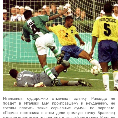
Итальянцы судорожно отменяют сделку. Ривалдо не
поедет в Италию! Ему, проигравшему и неудачнику, не
готовы платить такие серьезные суммы по зарплате.
«Парма» поставила в этом деле громкую точку. Бразилец
упустил возможность поиграть в лучшей лиге мира. Вряд ли