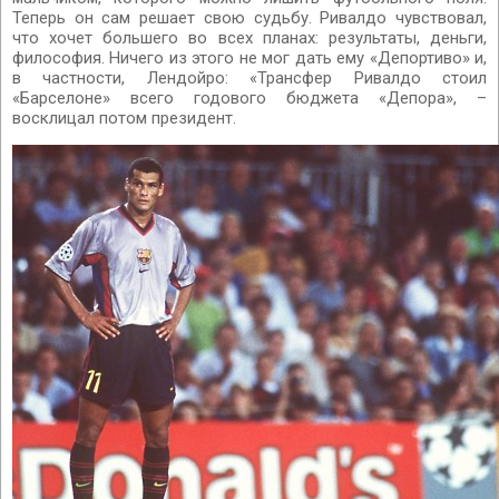
Теперь он сам решает свою судьбу. Ривалдо чувствовал,
что хочет большего во всех планах: результаты, деньги,
философия. Ничего из этого не мог дать ему «Депортиво» и,
в частности, Лендойро: «Трансфер Ривалдо стоил
«Барселоне» всего годового бюджета «Депора», –
восклицал потом президент.