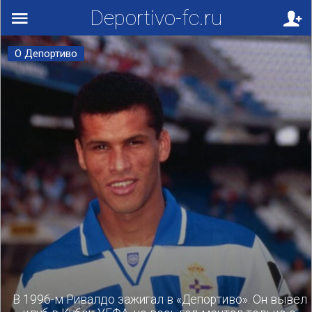
Deportivo-fc.ru
О Депортиво
В 1996-м Ривалдо зажигал в «Депортиво». Он вывел