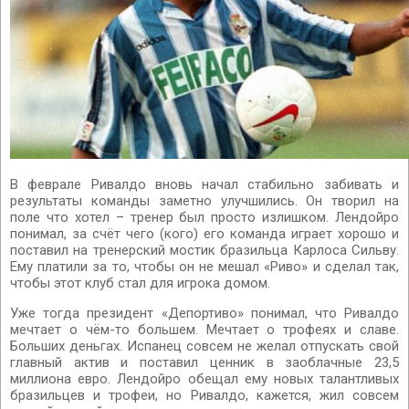
В феврале Ривалдо вновь начал стабильно забивать и
результаты команды заметно улучшились. Он творил на
поле что хотел – тренер был просто излишком. Лендойро
понимал, за счёт чего (кого) его команда играет хорошо и
поставил на тренерский мостик бразильца Карлоса Сильву.
Ему платили за то, чтобы он не мешал «Риво» и сделал так,
чтобы этот клуб стал для игрока домом.
Уже тогда президент «Депортиво» понимал, что Ривалдо
мечтает о чём-то большем. Мечтает о трофеях и славе.
Больших деньгах. Испанец совсем не желал отпускать свой
главный актив и поставил ценник в заоблачные 23,5
миллиона евро. Лендойро обещал ему новых талантливых
бразильцев и трофеи, но Ривалдо, кажется, жил совсем