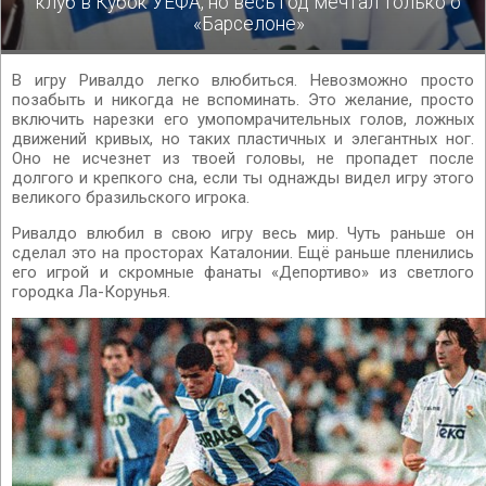
клуб в Кубок УЕФА, но весь год мечтал только о
«Барселоне»
В игру Ривалдо легко влюбиться. Невозможно просто
позабыть и никогда не вспоминать. Это желание, просто
включить нарезки его умопомрачительных голов, ложных
движений кривых, но таких пластичных и элегантных ног.
Оно не исчезнет из твоей головы, не пропадет после
долгого и крепкого сна, если ты однажды видел игру этого
великого бразильского игрока.
Ривалдо влюбил в свою игру весь мир. Чуть раньше он
сделал это на просторах Каталонии. Ещё раньше пленились
его игрой и скромные фанаты «Депортиво» из светлого
городка Ла-Корунья.