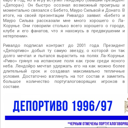
евро в год, но в игру вступил Лендойро (бывший президент
«Депора»). Он быстро осознал возможный проигрыш и
моментально связался с Бебето, Мауро Сильвой и Донато. В
итоге, на своей презентации Ривалдо заявил: «Бебето и
Мауро Сильва рассказали мне много хорошего о Ла-
Корунье. Они говорили столько всего хорошего о городе,
клубе и его фанатов, что я нахожусь в предвкушении и
нетерпении».
Ривалдо подписал контракт до 2001 года. Президент
«Депортиво» добыл ту самую звезду, о которой он так
долго мечтал и пытался вырастить на полях Ла-Коруньи.
«Риво» грянул на испанские поля как гром среди ясного
неба. Лендойро мечтал удержать его на как можно более
длительный срок и создавал максимально тепличные
условия. Достаточно взглянуть на тот состав и заметить
большое количество португалоговорящих игроков в
составе.