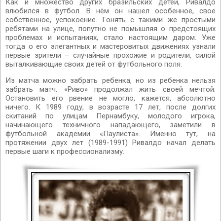
Как и множество других бразильских детей, Ривалдо
влюбился в футбол. В нём он нашел особенное, свое
собственное, успокоение. Гонять с такими же простыми
ребятами на улице, попутно не помышляя о предстоящих
проблемах и испытаниях, стало настоящим даром. Уже
тогда о его элегантных и мастеровитых движениях узнали
первые зрители – случайные прохожие и родители, силой
выталкивающие своих детей от футбольного поля.
Из матча можно забрать ребенка, но из ребенка нельзя
забрать матч. «Риво» продолжал жить своей мечтой.
Остановить его рвение не могло, кажется, абсолютно
ничего. К 1989 году, в возрасте 17 лет, после долгих
скитаний по улицам Пернамбуку, молодого игрока,
начинающего техничного нападающего, заметили в
футбольной академии «Паулиста». Именно тут, на
протяжении двух лет (1989-1991) Ривалдо начал делать
первые шаги к профессионализму.