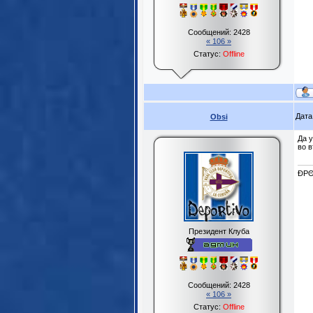
Сообщений:
2428
« 106 »
Статус:
Offline
Дата
Obsi
Да у
во 
ĐPΘ
Президент Клуба
Сообщений:
2428
« 106 »
Статус:
Offline