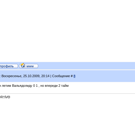
: Воскресенье, 25.10.2009, 20:14 | Сообщение #
8
 летим Вальядолиду 0 1 , но впереди 2 тайм
R†ίVΘ