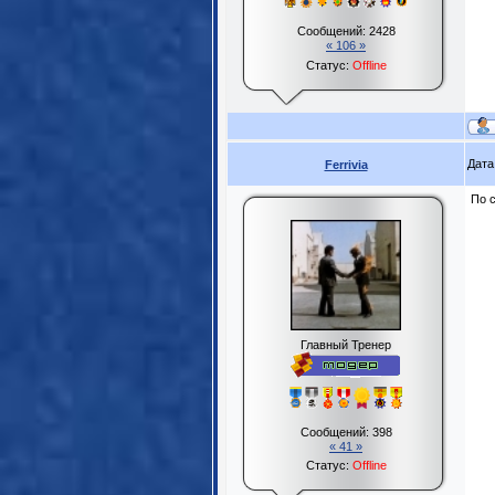
Сообщений:
2428
« 106 »
Статус:
Offline
Дата
Ferrivia
По с
Главный Тренер
Сообщений:
398
« 41 »
Статус:
Offline