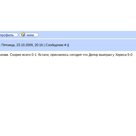
: Пятница, 23.10.2009, 20:16 | Сообщение #
4
илам. Скорее всего 0-1. Кстати, приснилось сегодня что Депор выиграл у Хереса 5-0