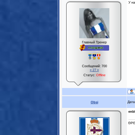
У на
Главный Тренер
Сообщений:
700
« 27 »
Статус:
Offline
Дата
Obsi
enb
ĐPΘ