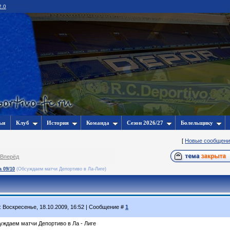
2.0
ьи
Клуб
История
Команда
Сезон 2026/27
Болельщику
[
Новые сообщени
Вперёд
а 09/10
(Обсуждаем матчи Депортиво в Ла-Лиге)
: Воскресенье, 18.10.2009, 16:52 | Сообщение #
1
уждаем матчи Депортиво в Ла - Лиге