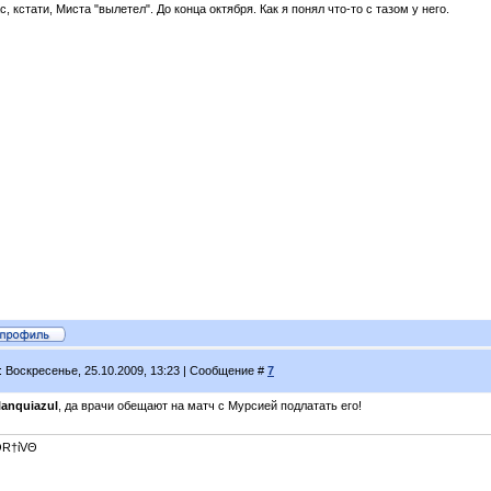
с, кстати, Миста "вылетел". До конца октября. Как я понял что-то с тазом у него.
: Воскресенье, 25.10.2009, 13:23 | Сообщение #
7
lanquiazul
, да врачи обещают на матч с Мурсией подлатать его!
R†ίVΘ