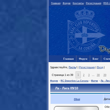
Главная
·
Форум
·
Контакты
·
Регистрация
·
RSS 
Главная
Форум
Блог
Стат
3дравствуйте,
Гость
! |
Регистрация
|
Вход
|
1
Страница
1
из
39
2
3
…
38
39
Форум
»
RC Deportivo La Coruna
»
Матчи
»
Ла - Лиг
Ла - Лига 09/10
Дата
Obsi
Обс