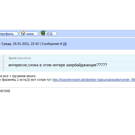
: Среда, 26.01.2011, 22:42 | Сообщение #
24
Quote
(
lasturkos
)
интересно,скока в этом интере азербайджанцев?????
и все + грузинов много
 бразилец 1 есть))) вот сотри тут
http://transfermarkt.de/de/inter-baku/startseite/verein_8
R†ίVΘ