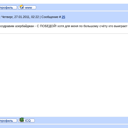
: Четверг, 27.01.2011, 02:22 | Сообщение #
25
поздравим азербайджан - С ПОБЕДОЙ! хотя для меня по большому счёту кто выиграет б