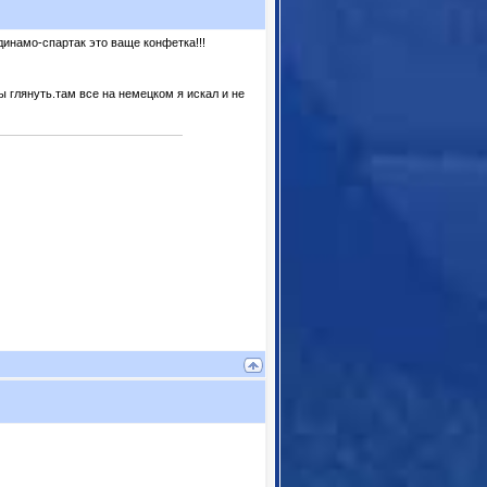
динамо-спартак это ваще конфетка!!!
ы глянуть.там все на немецком я искал и не