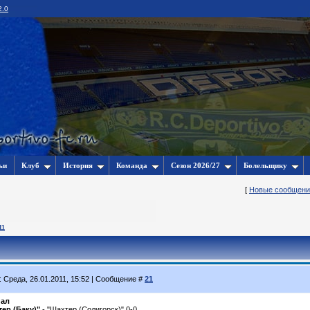
2.0
ьи
Клуб
История
Команда
Сезон 2026/27
Болельщику
[
Новые сообщени
11
: Среда, 26.01.2011, 15:52 | Сообщение #
21
ал
тер (Баку)"
- "Шахтер (Солигорск)" 0-0