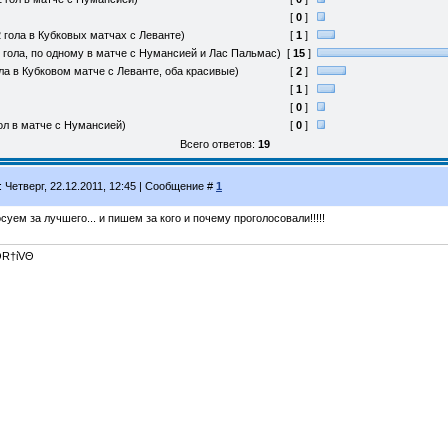
[
0
]
 гола в Кубковых матчах с Леванте)
[
1
]
2 гола, по одному в матче с Нумансией и Лас Пальмас)
[
15
]
ла в Кубковом матче с Леванте, оба красивые)
[
2
]
[
1
]
[
0
]
гол в матче с Нумансией)
[
0
]
Всего ответов:
19
: Четверг, 22.12.2011, 12:45 | Сообщение #
1
суем за лучшего... и пишем за кого и почему проголосовали!!!!!
R†ίVΘ