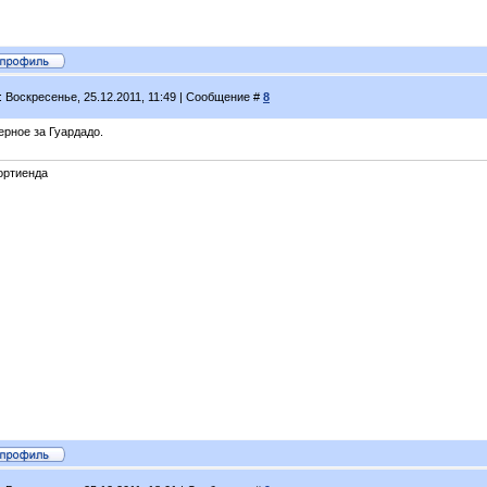
: Воскресенье, 25.12.2011, 11:49 | Сообщение #
8
ерное за Гуардадо.
ортиенда