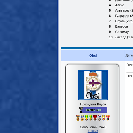
4
.
Алекс
5
.
Альварез (2
6
.
Гуардадо (
7
.
Сауль (2 го
8
.
Валерон
9
.
Саломау
10
.
Лассад (1 
Дата
Obsi
Голо
ĐPΘ
Президент Клуба
Сообщений:
2428
« 106 »