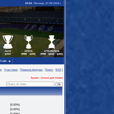
20:03
, Пятница, 07.08.2026 г.
Сайт
я
·
Участники
·
Правила форума
·
Поиск
·
RSS
]
Архив - только для чтения
[0.00%]
[0.00%]
[0.00%]