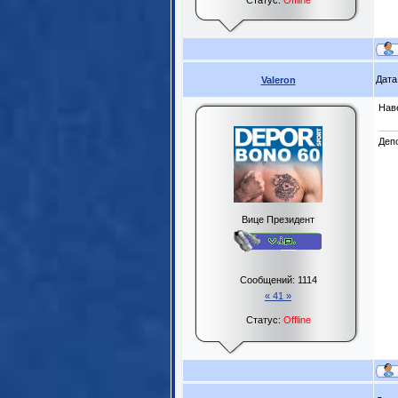
Статус:
Offline
Дата
Valeron
Нав
Деп
Вице Президент
Сообщений:
1114
« 41 »
Статус:
Offline