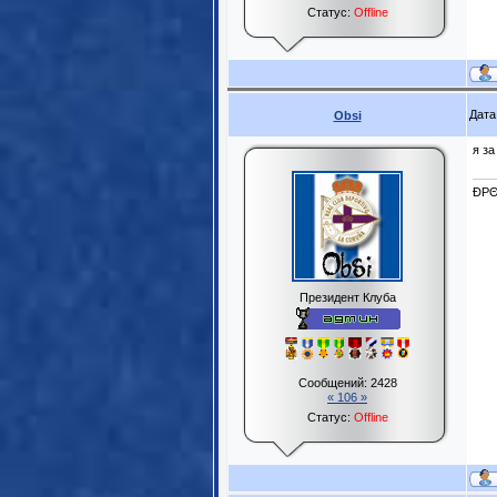
Статус:
Offline
Дата
Obsi
я за
ĐPΘ
Президент Клуба
Сообщений:
2428
« 106 »
Статус:
Offline