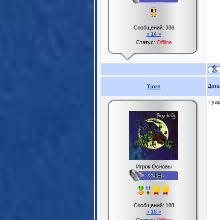
Сообщений:
336
« 14 »
Статус:
Offline
Дата
Tjorn
Гуар
Игрок Основы
Сообщений:
188
« 18 »