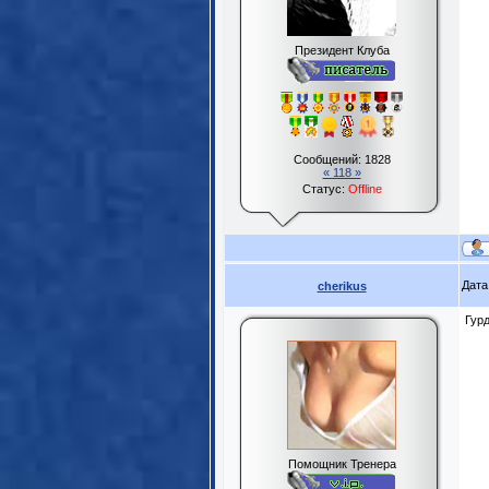
Президент Клуба
Сообщений:
1828
« 118 »
Статус:
Offline
Дата
cherikus
Гурд
Помощник Тренера