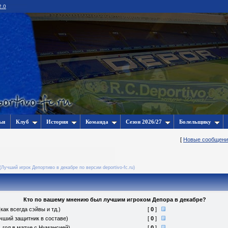
2.0
ьи
Клуб
История
Команда
Сезон 2026/27
Болельщику
[
Новые сообщени
(Лучший игрок Депортиво в декабре по версии deportivo-fc.ru)
Кто по вашему мнению был лучшим игроком Депора в декабре?
как всегда сэйвы и тд.)
[
0
]
учший защитник в составе)
[
0
]
1 гол в матче с Нумансией)
[
0
]