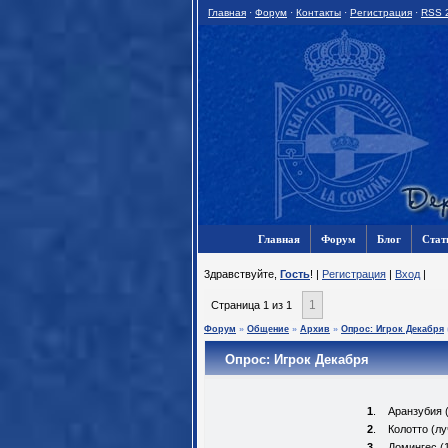
Главная
·
Форум
·
Контакты
·
Регистрация
·
RSS 
Главная
Форум
Блог
Стат
3дравствуйте,
Гость
! |
Регистрация
|
Вход
|
1
Страница
1
из
1
Форум
»
Общение
»
Архив
»
Опрос: Игрок Декабря
Опрос: Игрок Декабря
1
.
Аранзубия (
2
.
Колотто (л
3
.
Домингес (