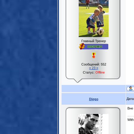
Главный Тренер
Сообщений:
552
« 23 »
Статус:
Offline
Дата
Diego
Вне 
With