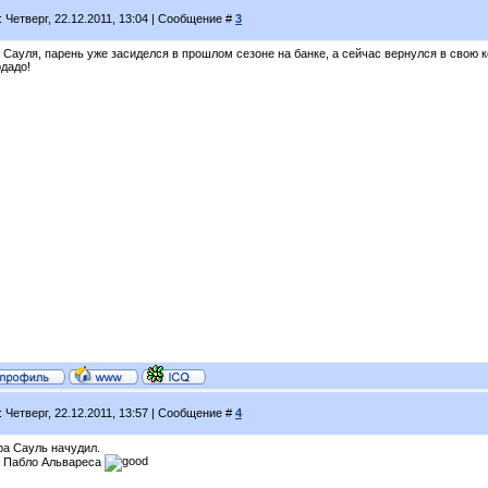
: Четверг, 22.12.2011, 13:04 | Сообщение #
3
 Сауля, парень уже засиделся в прошлом сезоне на банке, а сейчас вернулся в свою 
рдадо!
: Четверг, 22.12.2011, 13:57 | Сообщение #
4
ра Сауль начудил.
а Пабло Альвареса