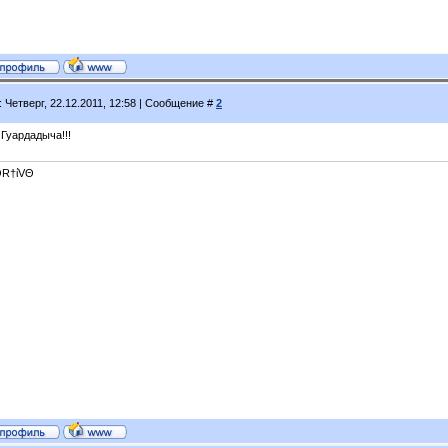
: Четверг, 22.12.2011, 12:58 | Сообщение #
2
 Гуардадыча!!!
R†ίVΘ