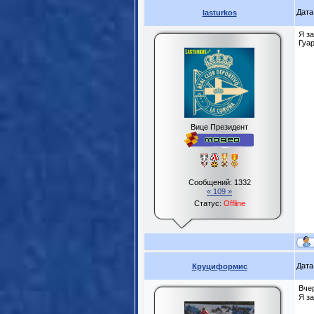
Дата
lasturkos
Я за
Гуа
Вице Президент
Сообщений:
1332
« 109 »
Статус:
Offline
Дата
Круциформис
Вче
Я з