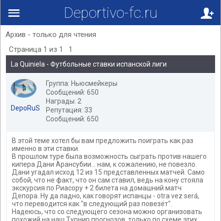
Deportivo-fc.ru
Архив - только для чтения
Страница
1
из
1
1
La Quiniela - Футбольные ставки испанской лиги
Группа: Ньюсмейкеры
Сообщений: 650
Награды: 2
DepoRuS
Репутация: 33
Сообщений: 650
В этой теме хотел бы вам предложить поиграть как раз
именно в эти ставки.
В прошлом туре была возможность сыграть против нашего
кипера Дани Арансубии... нам, к сожалению, не повезло.
Дани угадал исход 12 из 15 представленных матчей. Само
собой, что не факт, что он сам ставил, ведь на кону стояла
экскурсия по Риасору + 2 билета на домашний матч
Депора. Ну да ладно, как говорят испанцы - otra vez será,
что переводится как "в следующий раз повезёт".
Надеюсь, что со следующего сезона можно организовать
похожий на наш Турнир прогнозов, только по схеме этих