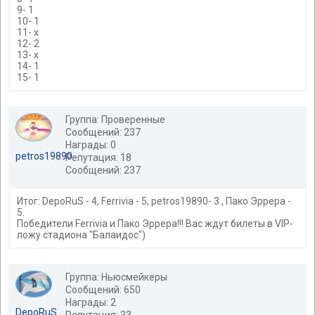
9- 1
10- 1
11- x
12- 2
13- x
14- 1
15- 1
Группа: Проверенные
Сообщений: 237
Награды: 0
petros19890
Репутация: 18
Сообщений: 237
Итог: DepoRuS - 4, Ferrivia - 5, petros19890- 3 , Пако Эррера -
5.
Победители Ferrivia и Пако Эррера!!! Вас ждут билеты в VIP-
ложу стадиона "Балаидос")
Группа: Ньюсмейкеры
Сообщений: 650
Награды: 2
DepoRuS