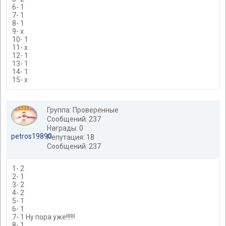
6- 1
7- 1
8- 1
9- x
10- 1
11- x
12- 1
13- 1
14- 1
15- x
Группа: Проверенные
Сообщений: 237
Награды: 0
petros19890
Репутация: 18
Сообщений: 237
1- 2
2- 1
3- 2
4- 2
5- 1
6- 1
7- 1 Ну пора уже!!!!!!
8- 1