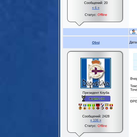
Сообщений:
20
« 6 »
Статус:
Offline
Дата
Obsi
Вчер
Тем
Точе
Президент Клуба
ĐPΘ
Сообщений:
2428
« 106 »
Статус:
Offline