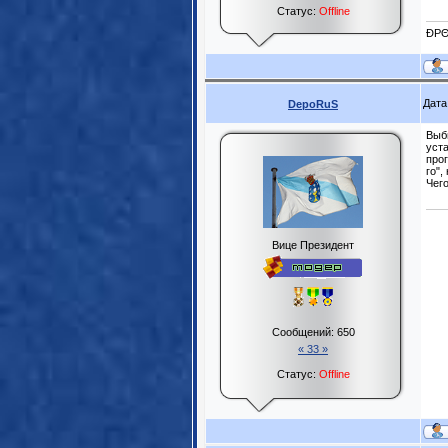
Статус:
Offline
ĐPΘ
Дата
DepoRuS
Выби
уст
прог
го",
Чего
Вице Президент
Сообщений:
650
« 33 »
Статус:
Offline