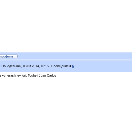
: Понедельник, 03.03.2014, 10:15 | Сообщение #
6
e vcherashney igri, Toche i Juan Carlos