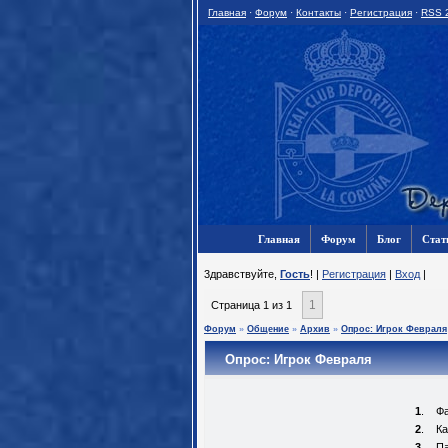
Главная
·
Форум
·
Контакты
·
Регистрация
·
RSS 
Главная
Форум
Блог
Стат
3дравствуйте,
Гость
! |
Регистрация
|
Вход
|
1
Страница
1
из
1
Форум
»
Общение
»
Архив
»
Опрос: Игрок Февраля
Опрос: Игрок Февраля
1
.
Фа
2
.
Ка
3
.
П