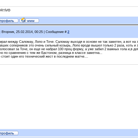
R†ίVΘ
: Вторник, 25.02.2014, 00:25 | Сообщение #
2
рал между Саломау, Лопо и Точе. Саломау выходя в основе не так заметен, а вот на з
авших соперников это очень сильный козырь, Лопо вроде вышел только 2 раза, хоть и
олосовал за Точе, он еще не набрал 100 проц форму, а уже забил 2 важных гола и,в доб
 но по сравнению с тем же Бастоном, разница в классе заметна...
 стоит один его технический жест в последнем матче....