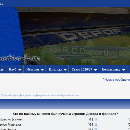
2.0
ьи
Клуб
История
Команда
Сезон 2026/27
Болельщику
[
Новые сообщени
(Лучший игрок Депортиво в феврале по версии deportivo-fc.ru)
Кто по вашему мнению был лучшим игроком Депора в феврале?
брисио (сэйвы)
[
0
]
[
рлос Марчена
[
0
]
[
абло Инсуа
[
0
]
[