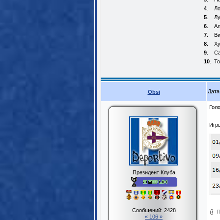
4
.
Ло
5
.
Л
6
.
Ал
7
.
Ви
8
.
Ху
9
.
Са
10
.
То
Дата
Obsi
Голо
Игр
Президент Клуба
Сообщений:
2428
П
« 106 »