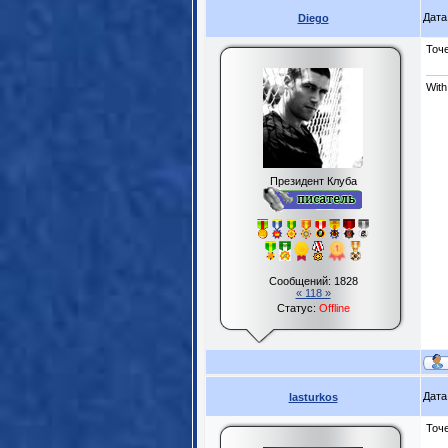
Дата
Diego
Точе
With
Президент Клуба
Сообщений:
1828
« 118 »
Статус:
Offline
Дата
lasturkos
Точ