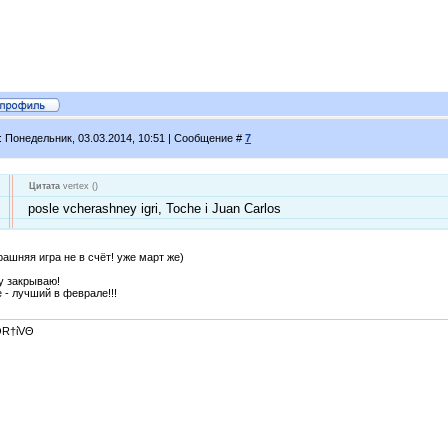
: Понедельник, 03.03.2014, 10:51 | Сообщение #
7
Цитата
vertex
(
)
posle vcherashney igri, Toche i Juan Carlos
ашняя игра не в счёт! уже март же)
у закрываю!
 - лучший в феврале!!!
R†ίVΘ