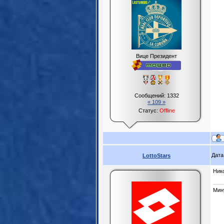
Вице Президент
Сообщений:
1332
« 109 »
Статус:
Offline
Дата
LottoStars
Нико
Мин