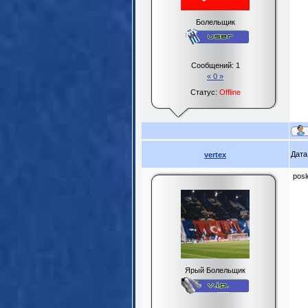
Болельщик
Сообщений:
1
« 0 »
Статус:
Offline
Дата
vertex
posl
Ярый Болельщик