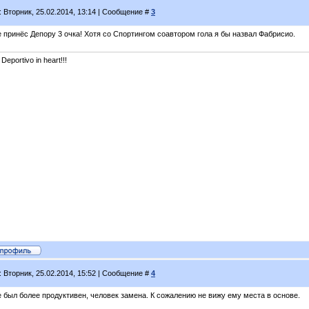
: Вторник, 25.02.2014, 13:14 | Сообщение #
3
 принёс Депору 3 очка! Хотя со Спортингом соавтором гола я бы назвал Фабрисио.
 Deportivo in heart!!!
: Вторник, 25.02.2014, 15:52 | Сообщение #
4
е был более продуктивен, человек замена. К сожалению не вижу ему места в основе.