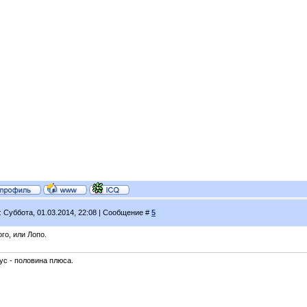
: Суббота, 01.03.2014, 22:08 | Сообщение #
5
го, или Лопо.
ус - половина плюса.