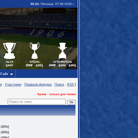
06:24
, Пятница, 07.08.2026 г.
Сайт
я
·
Участники
·
Правила форума
·
Поиск
·
RSS
]
Архив - только для чтения
0.00%]
0.00%]
0.00%]