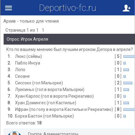
Deportivo-fc.ru
Архив - только для чтения
Страница
1
из
1
1
Опрос: Игрок Апреля
Кто по вашему мнению был лучшим игроком Депора в апреле?
1
.
Люкс (сэйвы)
[
5
]
2
.
Пабло Инсуа
[
0
]
3
.
Лопо
[
1
]
4
.
Сеоане
[
0
]
5
.
Сиссоко (гол Мальорке)
[
2
]
6
.
Луисиньо (гол в ворота Мальорки)
[
1
]
7
.
Хуан Карлос (гол в ворота Рекреативо)
[
0
]
8
.
Хуан Домингес (гол Кастилье)
[
1
]
9
.
Ифран (по голу в ворота Кастильи и Рекреативо)
[
8
]
10
.
Борха Бастон (гол Мальорке)
[
0
]
Всего ответов:
18
Группа: Администраторы