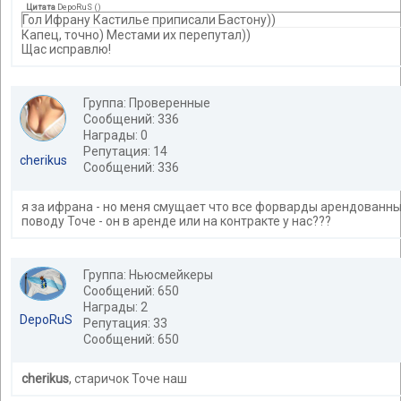
Цитата
DepoRuS
(
)
Гол Ифрану Кастилье приписали Бастону))
Капец, точно) Местами их перепутал))
Щас исправлю!
Группа: Проверенные
Сообщений: 336
Награды: 0
Репутация: 14
cherikus
Сообщений: 336
я за ифрана - но меня смущает что все форварды арендованные
поводу Точе - он в аренде или на контракте у нас???
Группа: Ньюсмейкеры
Сообщений: 650
Награды: 2
DepoRuS
Репутация: 33
Сообщений: 650
cherikus
, старичок Точе наш