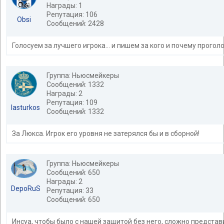
Награды: 1
Репутация: 106
Obsi
Сообщений: 2428
Голосуем за лучшего игрока... и пишем за кого и почему проголо
Группа: Ньюсмейкеры
Сообщений: 1332
Награды: 2
Репутация: 109
lasturkos
Сообщений: 1332
За Люкса. Игрок его уровня не затерялся бы и в сборной!
Группа: Ньюсмейкеры
Сообщений: 650
Награды: 2
DepoRuS
Репутация: 33
Сообщений: 650
Инсуа, чтобы было с нашей защитой без него, сложно представ