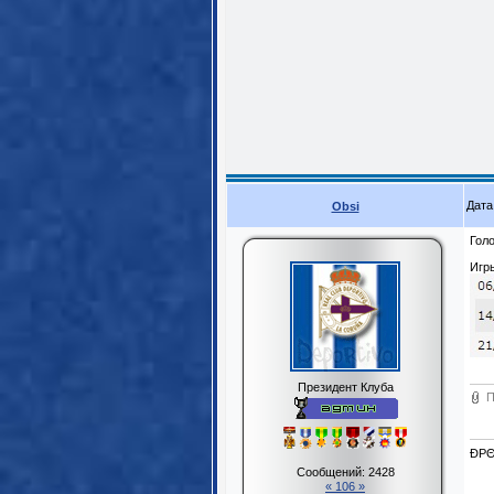
Дата
Obsi
Голо
Игр
Президент Клуба
П
ĐPΘ
Сообщений:
2428
« 106 »