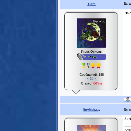
Дата
Tjorn
На 
Игрок Основы
Сообщений:
188
« 18 »
Статус:
Offline
Дата
RoyMakaay
За 
Боже