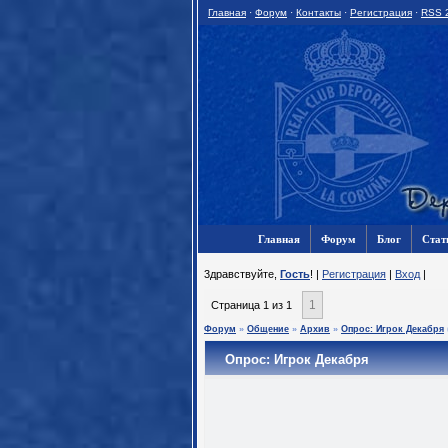
Главная
·
Форум
·
Контакты
·
Регистрация
·
RSS 
Главная
Форум
Блог
Стат
3дравствуйте,
Гость
! |
Регистрация
|
Вход
|
1
Страница
1
из
1
Форум
»
Общение
»
Архив
»
Опрос: Игрок Декабря
Опрос: Игрок Декабря