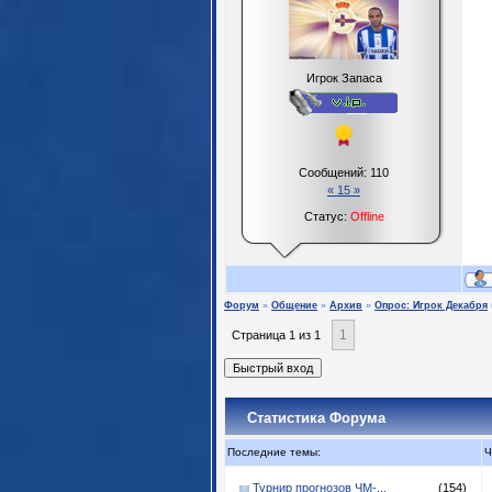
Игрок Запаса
Сообщений:
110
« 15 »
Статус:
Offline
Форум
»
Общение
»
Архив
»
Опрос: Игрок Декабря
1
Страница
1
из
1
Статистика Форума
Последние темы:
Ч
Турнир прогнозов ЧМ-...
(154)