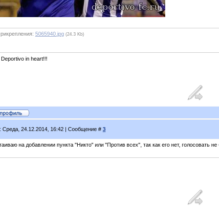
рикрепления:
5065940.jpg
(24.3 Kb)
 Deportivo in heart!!!
: Среда, 24.12.2014, 16:42 | Сообщение #
3
аиваю на добавлении пункта "Никто" или "Против всех", так как его нет, голосовать не