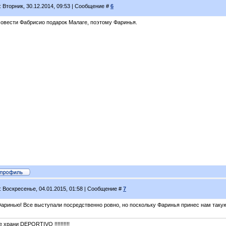
: Вторник, 30.12.2014, 09:53 | Сообщение #
6
совести Фабрисио подарок Малаге, поэтому Фаринья.
: Воскресенье, 04.01.2015, 01:58 | Сообщение #
7
Фаринью! Все выступали посредственно ровно, но поскольку Фаринья принес нам такую
 храни DEPORTIVO !!!!!!!!!!