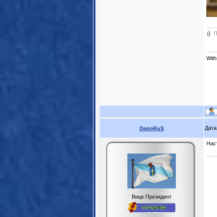
П
With
Дата
DepoRuS
Наст
Вице Президент