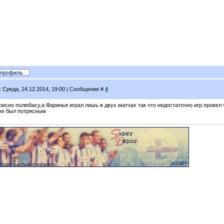
: Среда, 24.12.2014, 19:00 | Сообщение #
4
исио полюбасу,а Фаринья играл лишь в двух матчах так что недостаточно игр провел ч
че был потрясным