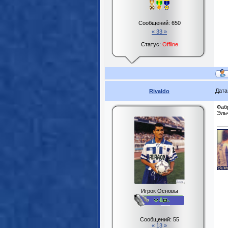
Сообщений:
650
« 33 »
Статус:
Offline
Дата
Rivaldo
Фабр
Эль
Игрок Основы
Сообщений:
55
« 13 »