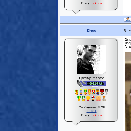
Статус:
Offline
Дата
Diego
Да к
Фабр
А т
Президент Клуба
Сообщений:
1828
« 118 »
Статус:
Offline