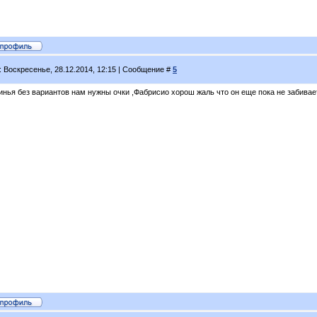
: Воскресенье, 28.12.2014, 12:15 | Сообщение #
5
инья без вариантов нам нужны очки ,Фабрисио хорош жаль что он еще пока не забивает