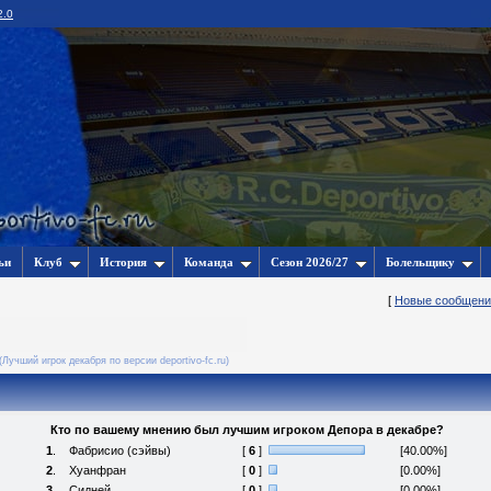
2.0
ьи
Клуб
История
Команда
Сезон 2026/27
Болельщику
[
Новые сообщени
(Лучший игрок декабря по версии deportivo-fc.ru)
Кто по вашему мнению был лучшим игроком Депора в декабре?
1
.
Фабрисио (сэйвы)
[
6
]
[40.00%]
2
.
Хуанфран
[
0
]
[0.00%]
3
.
Сидней
[
0
]
[0.00%]