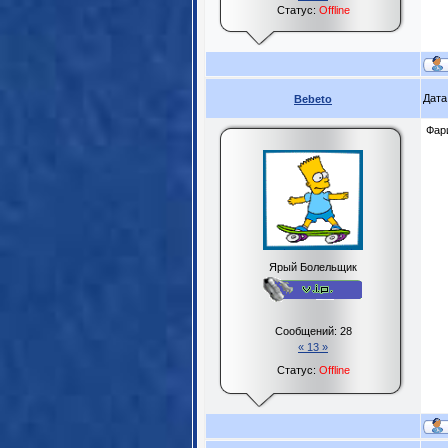
Статус:
Offline
Дата
Bebeto
Фар
Ярый Болельщик
Сообщений:
28
« 13 »
Статус:
Offline