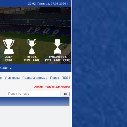
20:02
, Пятница, 07.08.2026 г.
Сайт
я
·
Участники
·
Правила форума
·
Поиск
·
RSS
]
Архив - только для чтения