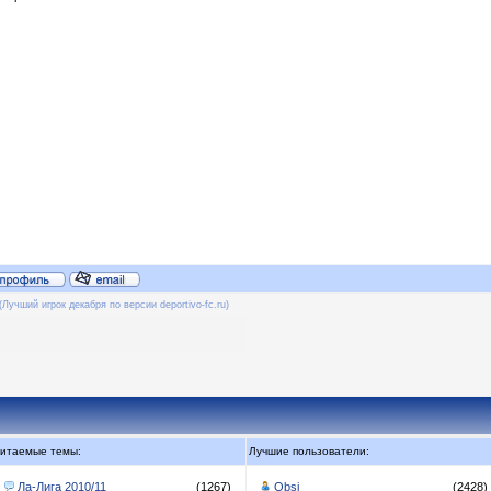
(Лучший игрок декабря по версии deportivo-fc.ru)
итаемые темы:
Лучшие пользователи:
Ла-Лига 2010/11
(1267)
Obsi
(2428)