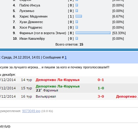
4
.
Пабло Инсуа
[
0
]
[0.00%]
5
.
Луизиньо
[
0
]
[0.00%]
6
.
Харис Медунянин
[
1
]
[6.67%]
7
.
Хуан Домингес
[
0
]
[0.00%]
8
.
Хосе Родригес
[
0
]
[0.00%]
9
.
Фаринья (гол в ворота Эльче)
[
8
]
[53.33%]
10
.
Иван Кавалейру
[
0
]
[0.00%]
Всего ответов:
15
: Среда, 24.12.2014, 14:01 | Сообщение #
1
суем за лучшего игрока... и пишем за кого и почему проголосовали!!!
ы декабря:
рикрепления:
9073049.jpg
(19.8 Kb)
R†ίVΘ