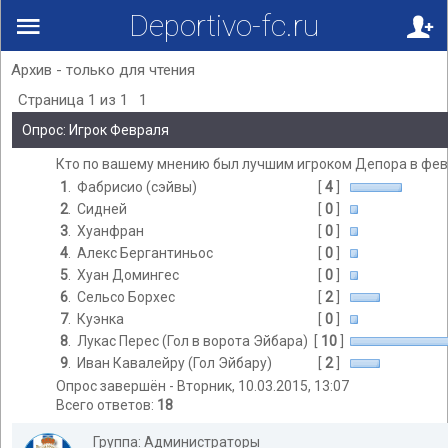
Deportivo-fc.ru
Архив - только для чтения
Страница
1
из
1
1
Опрос: Игрок Февраля
Кто по вашему мнению был лучшим игроком Депора в фе
1
.
Фабрисио (сэйвы)
[
4
]
2
.
Сидней
[
0
]
3
.
Хуанфран
[
0
]
4
.
Алекс Бергантиньос
[
0
]
5
.
Хуан Домингес
[
0
]
6
.
Сельсо Борхес
[
2
]
7
.
Куэнка
[
0
]
8
.
Лукас Перес (Гол в ворота Эйбара)
[
10
]
9
.
Иван Кавалейру (Гол Эйбару)
[
2
]
Опрос завершён - Вторник, 10.03.2015, 13:07
Всего ответов:
18
Группа: Администраторы