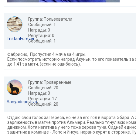
Группа: Пользователи
Сообщений: 1
Награды: 0
Репутация: 0
TristanForever
Сообщений: 1
Фабрисио, Пропустил 4 мяча за 4 игры.
Если посмотреть историю наград Акуньи, то его показатель за 
до 1.41 за матч. (если не ошибаюсь).
Группа: Проверенные
Сообщений: 20
Награды: 0
Репутация: 17
Sanyadeportivo
Сообщений: 20
Отдаю свой голос за Переса, но не за его гол в ворота Эбара. А 
заряженость в матче против Альмери. Реально тянул всю кома
движком. Хотя негатива у него тоже херова туча. Сидней един
защитник в команде - Лопо и Инсуа, нервно курят в сторонке. Ну