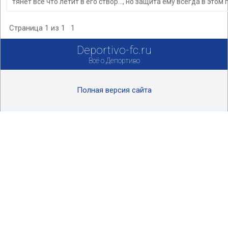
тянет все что летит в его створ..., но защита ему всегда в этом 
Страница
1
из
1
1
Deportivo-fc.ru
Всё о Депортиво
Полная версия сайта