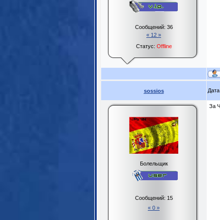
Сообщений:
36
« 12 »
Статус:
Offline
Дата
sossios
За 
Болельщик
Сообщений:
15
« 0 »