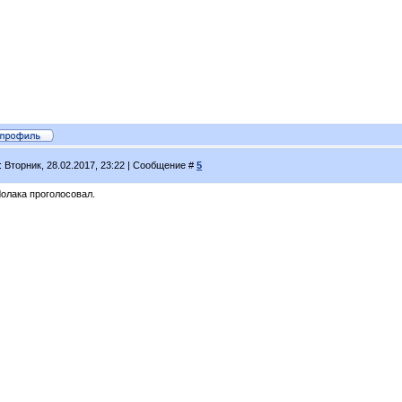
: Вторник, 28.02.2017, 23:22 | Сообщение #
5
Чолака проголосовал.