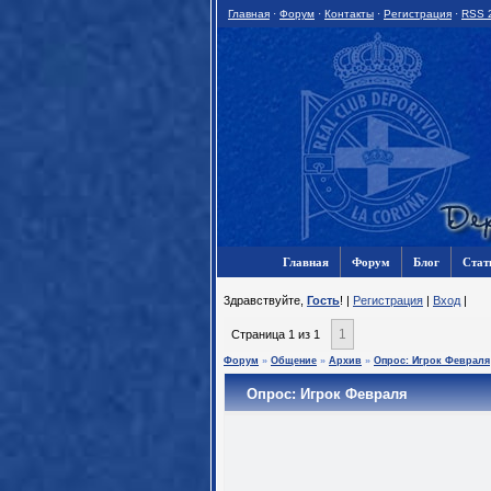
Главная
·
Форум
·
Контакты
·
Регистрация
·
RSS 
Главная
Форум
Блог
Стат
3дравствуйте,
Гость
! |
Регистрация
|
Вход
|
1
Страница
1
из
1
Форум
»
Общение
»
Архив
»
Опрос: Игрок Февраля
Опрос: Игрок Февраля