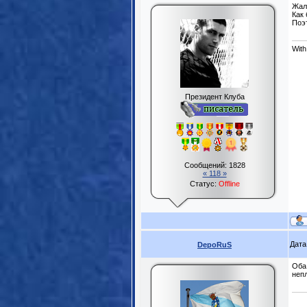
Жаль
Как 
Поэ
With
Президент Клуба
Сообщений:
1828
« 118 »
Статус:
Offline
Дата
DepoRuS
Оба
неп