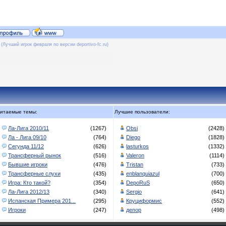
(Лучший игрок февраля по версии deportivo-fc.ru)
итаемые темы:
Лучшие пользователи:
Ла-Лига 2010/11
(1267)
Obsi
(2428)
Ла - Лига 09/10
(764)
Diego
(1828)
Сегунда 11/12
(626)
lasturkos
(1332)
Трансферный рынок
(516)
Valeron
(1114)
Бывшие игроки
(476)
Tristan
(733)
Трансферные слухи
(435)
enblanquiazul
(700)
Игра: Кто такой?
(354)
DepoRuS
(650)
Ла-Лига 2012/13
(340)
Sergio
(641)
Испанская Примера 201...
(295)
Круциформис
(552)
Игроки
(247)
депор
(498)