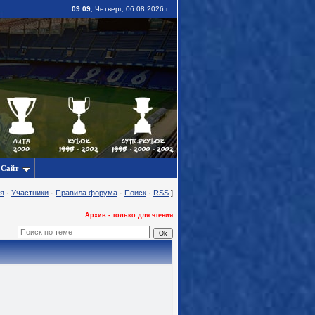
09:09
, Четверг, 06.08.2026 г.
Сайт
я
·
Участники
·
Правила форума
·
Поиск
·
RSS
]
Архив - только для чтения