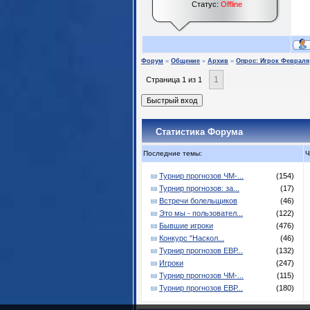
Статус:
Offline
Форум
»
Общение
»
Архив
»
Опрос: Игрок Февраля
1
Страница
1
из
1
Статистика Форума
Последние темы:
Ч
Турнир прогнозов ЧМ-...
(154)
Турнир прогнозов: за...
(17)
Встречи болельщиков
(46)
Это мы - пользовател...
(122)
Бывшие игроки
(476)
Конкурс "Наскол...
(46)
Турнир прогнозов ЕВР...
(132)
Игроки
(247)
Турнир прогнозов ЧМ-...
(115)
Турнир прогнозов ЕВР...
(180)