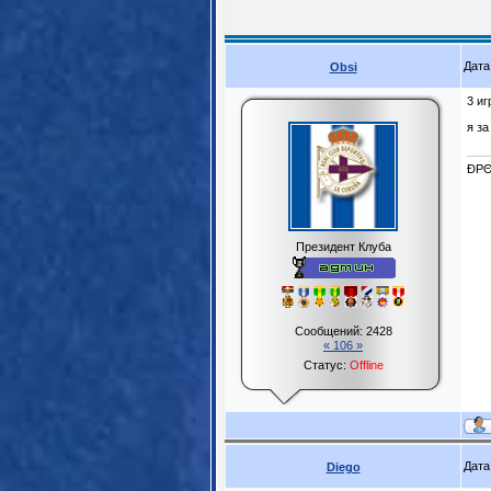
Дата
Obsi
3 иг
я за
ĐPΘ
Президент Клуба
Сообщений:
2428
« 106 »
Статус:
Offline
Дата
Diego