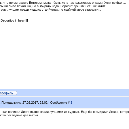
, что не сыграли с Бетисом, может быть хоть там разжились очками. Хотя не факт...
бы ни было печально, но выбирать надо. Вариант лучших нет - не катит.
тому лучшим среди худших стал Чолак, по крайней мере старался...
 Deportivo in heart!!!
: Понедельник, 27.02.2017, 23:02 | Сообщение #
3
 - как написал Диего выше, стали лучшими из худших. Еще бы я выделил Люкса, котор
лохо последние два матча.