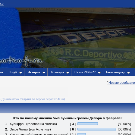
2.0
ьи
Клуб
История
Команда
Сезон 2026/27
Болельщику
[
Новые сообщени
(Лучший игрок февраля по версии deportivo-fc.ru)
Кто по вашему мнению был лучшим игроком Депора в феврале?
1
.
Хуанфран (голевая на Чолака)
[
3
]
[30.00%]
2
.
Эмре Чолак (гол Атлетику)
[
6
]
[60.00%]
3
.
Кто-то другой (писать в комментарии)
[
1
]
[10.00%]