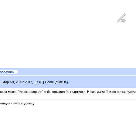
: Вторник, 28.02.2017, 19:46 | Сообщение #
4
оем месте "игрок февраля" я бы оставил без картинки. Никто даже близко не заслужил
вация - путь к успеху!!