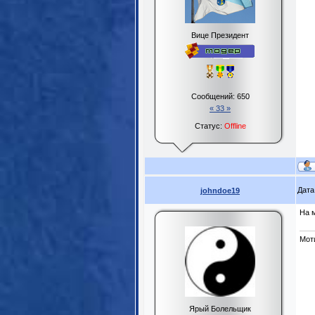
Вице Президент
Сообщений:
650
« 33 »
Статус:
Offline
Дата
johndoe19
На м
Моти
Ярый Болельщик