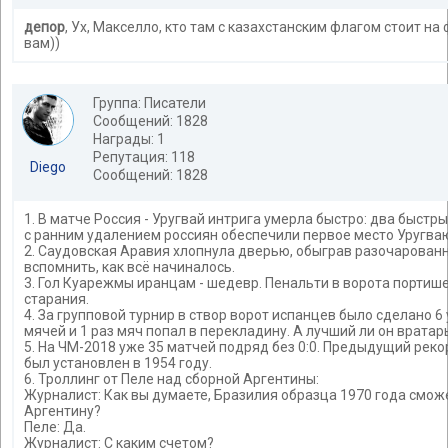
депор
, Ух, Макселло, кто там с казахстанским флагом стоит на
вам))
Группа: Писатели
Сообщений: 1828
Награды: 1
Репутация: 118
Diego
Сообщений: 1828
1. В матче Россия - Уругвай интрига умерла быстро: два быст
с ранним удалением россиян обеспечили первое место Уругва
2. Саудовская Аравия хлопнула дверью, обыграв разочарованн
вспомнить, как всё начиналось.
3. Гол Куарежмы иранцам - шедевр. Пенальти в ворота портишей
старания.
4. За групповой турнир в створ ворот испанцев было сделано 6
мячей и 1 раз мяч попал в перекладину. А лучший ли он вратар
5. На ЧМ-2018 уже 35 матчей подряд без 0:0. Предыдущий рекор
был установлен в 1954 году.
6. Троллинг от Пеле над сборной Аргентины:
Журналист: Как вы думаете, Бразилия образца 1970 года смо
Аргентину?
Пеле: Да.
Журналист: С каким счетом?