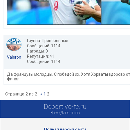
Группа: Проверенные
Сообщений: 1114
Награды: 0
Репутация: 41
Valeron
Сообщений: 1114
Да французы молодцы. С победой их. Хотя Хорваты здорово от
финал.
Страница
2
из
2
«
1
2
Deportivo-fc.ru
Всё о Депортиво
Полная версия сайта