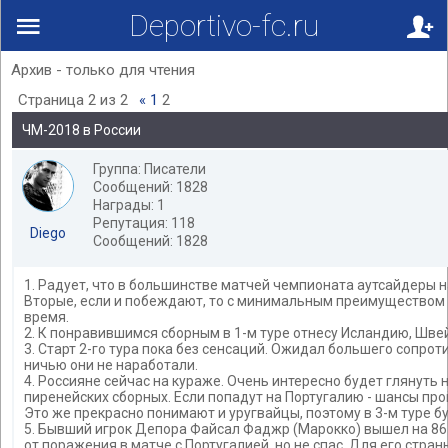
Deportivo-fc.ru
Архив - только для чтения
Страница
2
из
2
«
1
2
ЧМ-2018 в России
Группа: Писатели
Сообщений: 1828
Награды: 1
Репутация: 118
Diego
Сообщений: 1828
1. Радует, что в большинстве матчей чемпионата аутсайдеры
Вторые, если и побеждают, то с минимальным преимуществом 
время.
2. К понравившимся сборным в 1-м туре отнесу Исландию, Шве
3. Старт 2-го тура пока без сенсаций. Ожидал большего сопроти
ничью они не наработали.
4. Россияне сейчас на кураже. Очень интересно будет глянуть 
пиренейских сборных. Если попадут на Португалию - шансы прой
Это же прекрасно понимают и уругвайцы, поэтому в 3-м туре бу
5. Бывший игрок Депора Файсал Фаджр (Марокко) вышел на 86
от поражения в матче с Португалией, но не спас. Для его стра