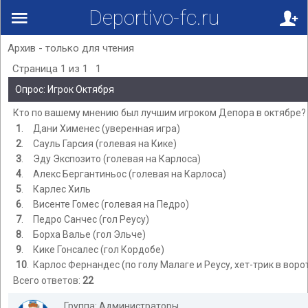
Deportivo-fc.ru
Архив - только для чтения
Страница
1
из
1
1
Опрос: Игрок Октября
Кто по вашему мнению был лучшим игроком Депора в октябре?
1
.
Дани Хименес (уверенная игра)
2
.
Сауль Гарсия (голевая на Кике)
3
.
Эду Экспозито (голевая на Карлоса)
4
.
Алекс Бергантиньос (голевая на Карлоса)
5
.
Карлес Хиль
6
.
Висенте Гомес (голевая на Педро)
7
.
Педро Санчес (гол Реусу)
8
.
Борха Валье (гол Эльче)
9
.
Кике Гонсалес (гол Кордобе)
10
.
Карлос Фернандес (по голу Малаге и Реусу, хет-трик в воро
Всего ответов:
22
Группа: Администраторы