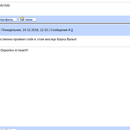
R†ίVΘ
: Понедельник, 24.12.2018, 12:15 | Сообщение #
2
ественно проявил себя в этом месяце Борха Валье!
 Deportivo in heart!!!