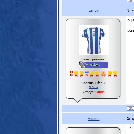
Дата
депор
Бор
МА
Вице Президент
Сообщений:
498
« 82 »
Статус:
Offline
Дата
Valeron
За 