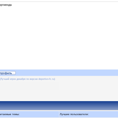
ортиенда
(Лучший игрок декабря по версии deportivo-fc.ru)
итаемые темы:
Лучшие пользователи: