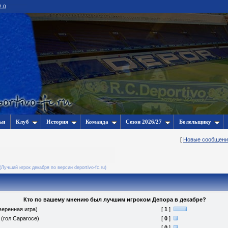
2.0
ьи
Клуб
История
Команда
Сезон 2026/27
Болельщику
[
Новые сообщени
(Лучший игрок декабря по версии deportivo-fc.ru)
Кто по вашему мнению был лучшим игроком Депора в декабре?
веренная игра)
[
1
]
(гол Сарагосе)
[
0
]
[
0
]