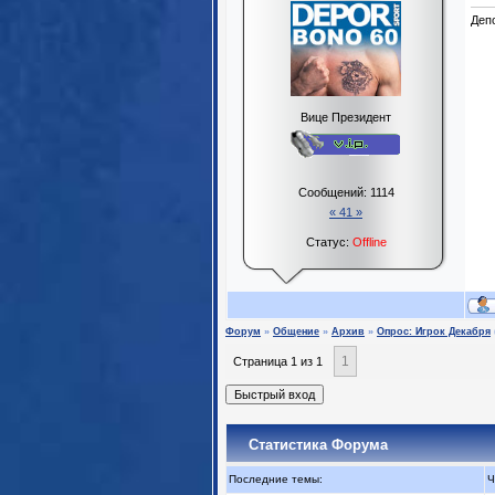
Деп
Вице Президент
Сообщений:
1114
« 41 »
Статус:
Offline
Форум
»
Общение
»
Архив
»
Опрос: Игрок Декабря
1
Страница
1
из
1
Статистика Форума
Последние темы:
Ч