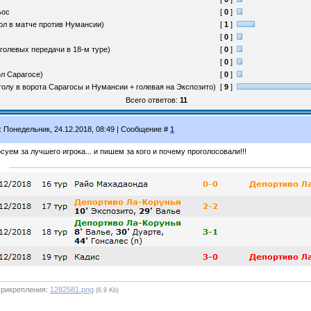
ьос
[
0
]
ол в матче против Нумансии)
[
1
]
[
0
]
голевых передачи в 18-м туре)
[
0
]
[
0
]
ол Сарагосе)
[
0
]
голу в ворота Сарагосы и Нумансии + голевая на Экспозито)
[
9
]
Всего ответов:
11
: Понедельник, 24.12.2018, 08:49 | Сообщение #
1
суем за лучшего игрока... и пишем за кого и почему проголосовали!!!
рикрепления:
1282581.png
(6.9 Kb)