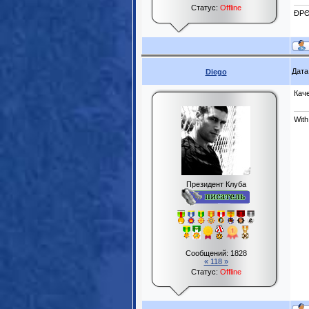
Статус:
Offline
ĐPΘ
Дата
Diego
Кач
With
Президент Клуба
Сообщений:
1828
« 118 »
Статус:
Offline