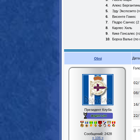
4
.
Алекс Бергантин
5
.
Эду Экспозито (г
6
.
Висенте Гомес
7
.
Педро Санчес (2 
8
.
Карлес Хиль
9
.
Кике Гонсалес (г
10
.
Борха Валье (по 
Дата
Obsi
Голо
Президент Клуба
П
Сообщений:
2428
« 106 »