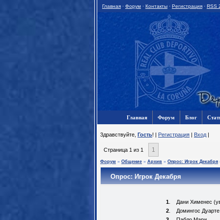
Главная
·
Форум
·
Контакты
·
Регистрация
·
RSS 
Главная
Форум
Блог
Стат
3дравствуйте,
Гость
! |
Регистрация
|
Вход
|
1
Страница
1
из
1
Форум
»
Общение
»
Архив
»
Опрос: Игрок Декабря
Опрос: Игрок Декабря
1
.
Дани Хименес (у
2
.
Домингос Дуарте 
3
.
Пабло Мари