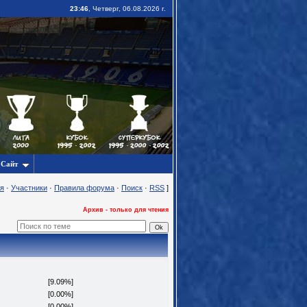
23:46
, Четверг, 06.08.2026 г.
Сайт
я
·
Участники
·
Правила форума
·
Поиск
·
RSS
]
Архив - только для чтения
[9.09%]
[0.00%]
[0.00%]