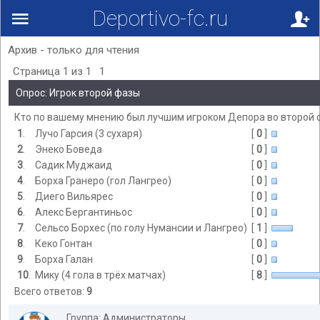
Deportivo-fc.ru
Архив - только для чтения
Страница
1
из
1
1
Опрос: Игрок второй фазы
Кто по вашему мнению был лучшим игроком Депора во второй 
1
.
Лучо Гарсия (3 сухаря)
[
0
]
2
.
Энеко Боведа
[
0
]
3
.
Садик Муджаид
[
0
]
4
.
Борха Гранеро (гол Лангрео)
[
0
]
5
.
Диего Вильярес
[
0
]
6
.
Алекс Бергантиньос
[
0
]
7
.
Сельсо Борхес (по голу Нумансии и Лангрео)
[
1
]
8
.
Кеко Гонтан
[
0
]
9
.
Борха Галан
[
0
]
10
.
Мику (4 гола в трёх матчах)
[
8
]
Всего ответов:
9
Группа: Администраторы