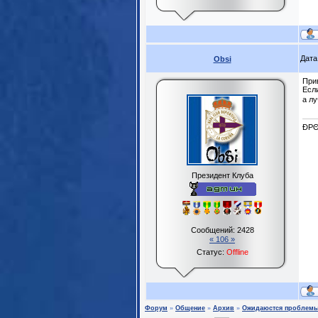
Дата
Obsi
При
Если
а л
ĐPΘ
Президент Клуба
Сообщений:
2428
« 106 »
Статус:
Offline
Форум
»
Общение
»
Архив
»
Ожидаюстся проблемы 