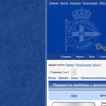
Главная
·
Форум
·
Контакты
·
Регистрация
·
RSS 
Главная
Форум
Блог
Стат
3дравствуйте,
Гость
! |
Регистрация
|
Вход
|
1
Страница
1
из
1
Форум
»
Общение
»
Архив
»
Ожидаюстся проблемы 
Ожидаюстся проблемы с доменом
Дата
Obsi
При
Если