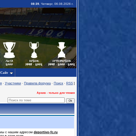
08:39
, Четверг, 06.08.2026 г.
Сайт
я
·
Участники
·
Правила форума
·
Поиск
·
RSS
]
Архив - только для чтения
лемы с нашим адресом
deportivo-fc.ru
ото в этом роде