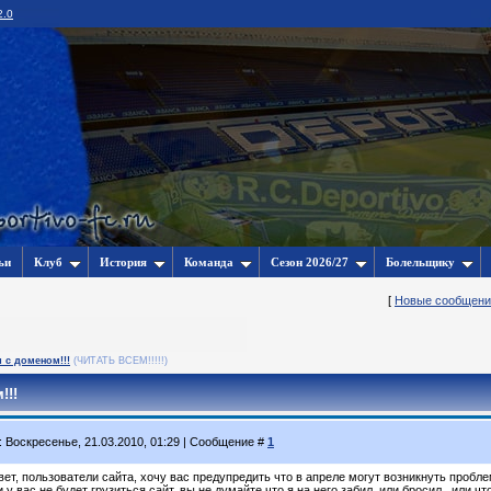
2.0
ьи
Клуб
История
Команда
Сезон 2026/27
Болельщику
[
Новые сообщени
с доменом!!!
(ЧИТАТЬ ВСЕМ!!!!!)
!!!
: Воскресенье, 21.03.2010, 01:29 | Сообщение #
1
вет, пользователи сайта, хочу вас предупредить что в апреле могут возникнуть проб
 у вас не будет грузиться сайт, вы не думайте что я на него забил, или бросил , или чт