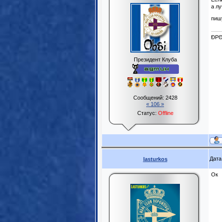
а л
пиш
ĐPΘ
Президент Клуба
Сообщений:
2428
« 106 »
Статус:
Offline
Дата
lasturkos
Ок