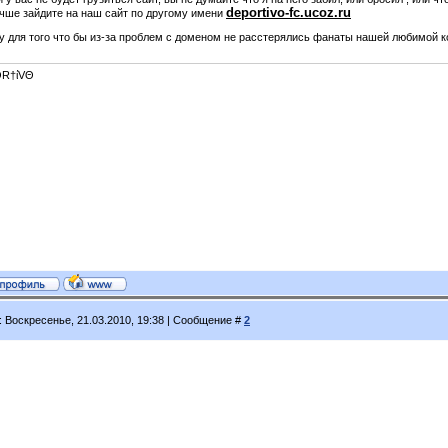
deportivo-fc.ucoz.ru
учше зайдите на наш сайт по другому имени
у для того что бы из-за проблем с доменом не расстерялись фанаты нашей любимой к
R†ίVΘ
: Воскресенье, 21.03.2010, 19:38 | Сообщение #
2