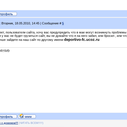
: Вторник, 18.05.2010, 14:45 | Сообщение #
5
вет, пользователи сайта, хочу вас предупредить что в мае могут возникнуть проблем
 у вас не будет грузиться сайт, вы не думайте что я на него забил, или бросил , или чт
deportivo-fc.ucoz.ru
учше зайдите на наш сайт по другому имени
R†ίVΘ
с доменом!!!
(ЧИТАТЬ ВСЕМ!!!!!)