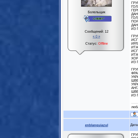
ГРУ
ГОЛ
ГЕР
Болельщик
ДАН
ГОЛ
ПОР
ДАН
ИЗ 
Сообщений:
12
ГРУ
« 0 »
ИСП
Статус:
Offline
ИРЛ
ИТА
ИСП
ИТА
ХОР
ИЗ 
ГРУ
ФРА
УКР
ШВЕ
УКР
АНГ
ШВЕ
ИЗ 
люб
Дата
enblanquiazul
ГРУ