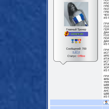
ПОЛ
РОС
ГРЕ
ПОЛ
ГРЕ
ЧЕХ
ИЗ 
ГРУ
ГОЛ
Главный Тренер
ГЕР
ДАН
ГОЛ
ПОР
ДАН
ИЗ 
Сообщений:
700
ГРУ
« 27 »
ИСП
ИРЛ
Статус:
Offline
ИТА
ИСП
ИТА
ХОР
ИЗ 
ГРУ
ФРА
УКР
ШВЕ
УКР
АНГ
ШВЕ
ИЗ 