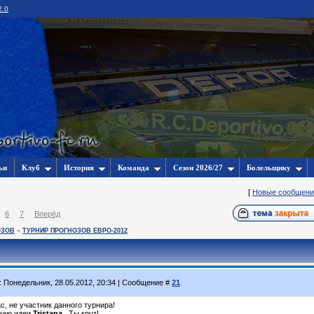
2.0
ьи
Клуб
История
Команда
Сезон 2026/27
Болельщику
[
Новые сообщени
6
7
Вперёд
ОЗОВ
»
ТУРНИР ПРОГНОЗОВ ЕВРО-2012
: Понедельник, 28.05.2012, 20:34 | Сообщение #
21
с, не участник данного турнира!
жаю идеи
Tristanа
. Ты крут!