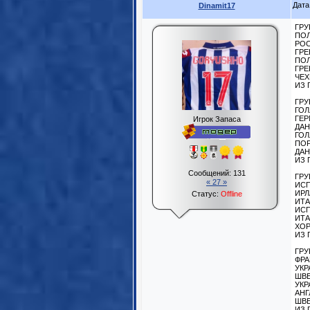
Дата
Dinamit17
ГРУ
ПОЛ
РОС
ГРЕ
ПОЛ
ГРЕ
ЧЕХ
ИЗ 
ГРУ
ГОЛ
ГЕР
Игрок Запаса
ДАН
ГОЛ
ПОР
ДАН
ИЗ 
Сообщений:
131
ГРУ
« 27 »
ИСП
ИРЛ
Статус:
Offline
ИТА
ИСП
ИТА
ХОР
ИЗ 
ГРУ
ФРА
УКР
ШВЕ
УКР
АНГ
ШВЕ
ИЗ 