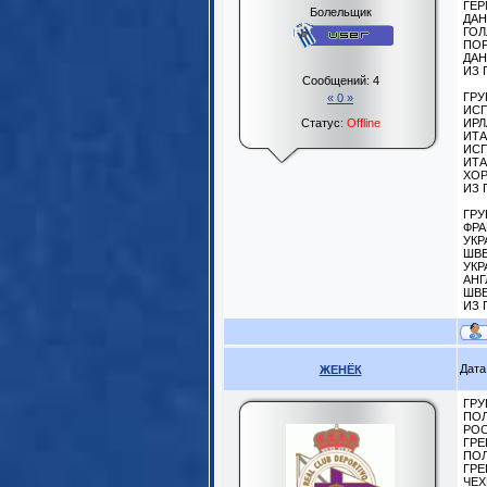
ГЕР
Болельщик
ДАН
ГОЛ
ПОР
ДАН
ИЗ 
Сообщений:
4
ГРУ
« 0 »
ИСП
Статус:
Offline
ИРЛ
ИТА
ИСП
ИТА
ХОР
ИЗ 
ГРУ
ФРА
УКР
ШВЕ
УКР
АНГ
ШВЕ
ИЗ 
Дата
ЖЕНЁК
ГРУ
ПОЛ
РОС
ГРЕ
ПОЛ
ГРЕ
ЧЕХ