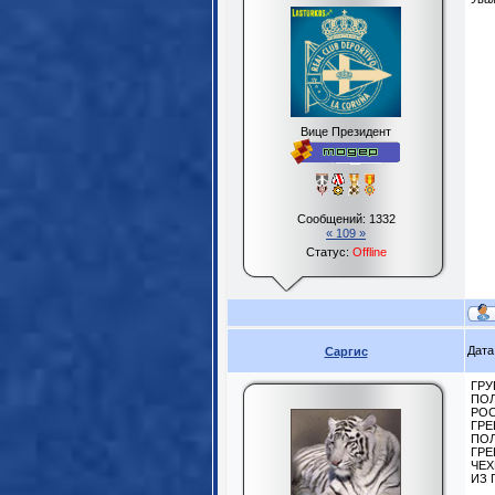
Вице Президент
Сообщений:
1332
« 109 »
Статус:
Offline
Дата
Саргис
ГРУ
ПОЛ
РОС
ГРЕ
ПОЛ
ГРЕ
ЧЕХ
ИЗ 