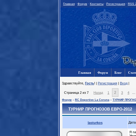
Главная
·
Форум
·
Контакты
·
Регистрация
·
RSS 
Главная
Форум
Блог
Стат
3дравствуйте,
Гость
! |
Регистрация
|
Вход
|
2
Страница
2
из
7
Назад
1
3
4
…
Форум
»
RC Deportivo La Coruna
»
ТУРНИР ПРОГН
ТУРНИР ПРОГНОЗОВ ЕВРО-2012
Дата
lasturkos
Я па
Ува