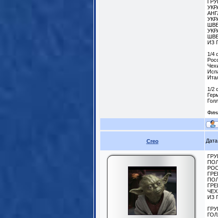
ГРУ
УКР
АНГ
УКР
ШВЕ
УКР
ШВЕ
ИЗ 
1/4
Росс
Чехи
Испа
Итал
1/2
Герм
Голл
Фин
Дата
Creo
ГРУ
ПОЛ
РОС
ГРЕ
ПОЛ
ГРЕ
ЧЕХ
ИЗ 
ГРУ
ГОЛ