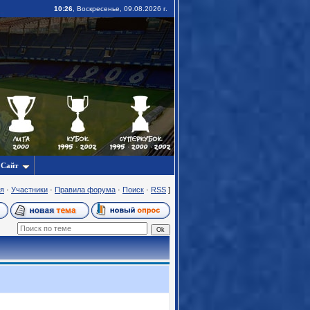
10:26
, Воскресенье, 09.08.2026 г.
Сайт
я
·
Участники
·
Правила форума
·
Поиск
·
RSS
]