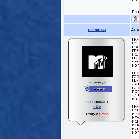
Пит
Дата
Luckermax
ГРУ
ПОЛ
РОС
ГРЕ
ПОЛ
ГРЕ
ЧЕХ
ИЗ 
ГРУ
ГОЛ
ГЕР
Болельщик
ДАН
ГОЛ
ПОР
ДАН
ИЗ 
Сообщений:
1
ГРУ
« 0 »
ИСП
Статус:
Offline
ИРЛ
ИТА
ИСП
ИТА
ИСП
ИЗ 